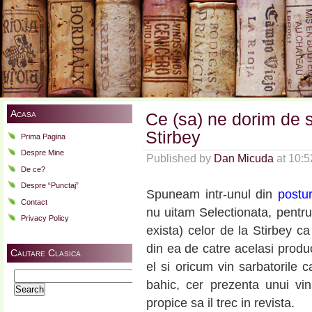
Acasa
Ce (sa) ne dorim de 
Stirbey
Prima Pagina
Despre Mine
Published by
Dan Micuda
at 10:
De ce?
Despre “Punctaj”
Spuneam intr-unul din
postur
Contact
nu uitam Selectionata, pentru
Privacy Policy
exista) celor de la Stirbey c
din ea de catre acelasi prod
Cautare Clasica
el si oricum vin sarbatorile c
Search
bahic, cer prezenta unui v
for:
propice sa il trec in revista.