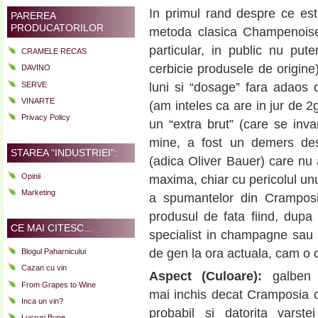
In primul rand despre ce es
PAREREA
PRODUCATORILOR
metoda clasica Champenois
particular, in public nu put
CRAMELE RECAS
cerbicie produsele de origine
DAVINO
SERVE
luni si “dosage” fara adaos d
VINARTE
(am inteles ca are in jur de 2
Privacy Policy
un “extra brut” (care se inva
mine, a fost un demers dest
STAREA “INDUSTRIEI”:
(adica Oliver Bauer) care nu 
Opinii
maxima, chiar cu pericolul unu
Marketing
a spumantelor din Cramposie.
produsul de fata fiind, dup
CE MAI CITESC...
specialist in champagne sau
de gen la ora actuala, cam o 
Blogul Paharnicului
Cazan cu vin
Aspect (Culoare):
galben a
From Grapes to Wine
mai inchis decat Cramposia c
Inca un vin?
probabil si datorita varste
Lucruri Bune