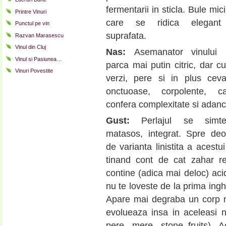
fermentarii in sticla. Bule mici
Printre Vinuri
care se ridica elegant
Punctul pe vin
suprafata.
Razvan Marasescu
Vinul din Cluj
Nas:
Asemanator vinului lin
Vinul si Pasiunea…
parca mai putin citric, dar c
Vinuri Povestite
verzi, pere si in plus cev
onctuoase, corpolente, c
confera complexitate si adan
Gust:
Perlajul se simte
matasos, integrat. Spre deo
de varianta linistita a acestui
tinand cont de cat zahar re
contine (adica mai deloc) aci
nu te loveste de la prima inghi
Apare mai degraba un corp ma
evolueaza insa in aceleasi not
pere, mere, stone fruits). A