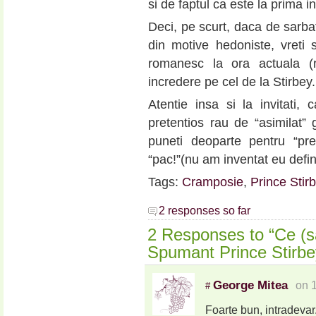
si de faptul ca este la prima 
Deci, pe scurt, daca de sarbato
din motive hedoniste, vreti
romanesc la ora actuala (
incredere pe cel de la Stirbey.
Atentie insa si la invitati,
pretentios rau de “asimilat”
puneti deoparte pentru “pre
“pac!”(nu am inventat eu de
Tags:
Cramposie
,
Prince Stir
2 responses so far
2 Responses to “Ce (sa
Spumant Prince Stirbe
George Mitea
on 
#
Foarte bun, intradevar.