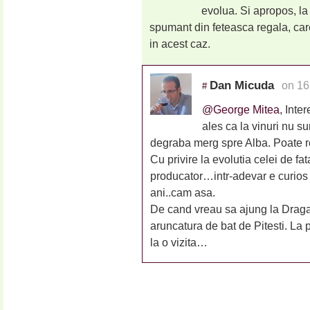
evolua. Si apropos, la
spumant din feteasca regala, care 
in acest caz.
Dan Micuda
on 16
#
@George Mitea
, Inte
ales ca la vinuri nu s
degraba merg spre Alba. Poate r
Cu privire la evolutia celei de fa
producator…intr-adevar e curios 
ani..cam asa.
De cand vreau sa ajung la Dragas
aruncatura de bat de Pitesti. L
la o vizita…