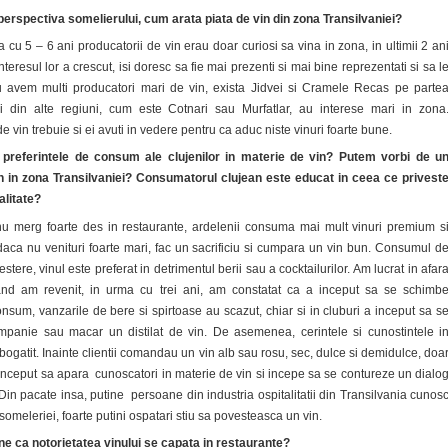
 perspectiva somelierului, cum arata piata de vin din zona Transilvaniei?
cu 5 – 6 ani producatorii de vin erau doar curiosi sa vina in zona, in ultimii 2 an
teresul lor a crescut, isi doresc sa fie mai prezenti si mai bine reprezentati si sa l
u avem multi producatori mari de vin, exista Jidvei si Cramele Recas pe parte
ei din alte regiuni, cum este Cotnari sau Murfatlar, au interese mari in zona
e vin trebuie si ei avuti in vedere pentru ca aduc niste vinuri foarte bune.
 preferintele de consum ale clujenilor in materie de vin? Putem vorbi de u
n in zona Transilvaniei? Consumatorul clujean este educat in ceea ce privest
alitate?
u merg foarte des in restaurante, ardelenii consuma mai mult vinuri premium s
aca nu venituri foarte mari, fac un sacrificiu si cumpara un vin bun. Consumul d
estere, vinul este preferat in detrimentul berii sau a cocktailurilor. Am lucrat in afar
and am revenit, in urma cu trei ani, am constatat ca a inceput sa se schimb
sum, vanzarile de bere si spirtoase au scazut, chiar si in cluburi a inceput sa s
mpanie sau macar un distilat de vin. De asemenea, cerintele si cunostintele i
bogatit. Inainte clientii comandau un vin alb sau rosu, sec, dulce si demidulce, doa
inceput sa apara cunoscatori in materie de vin si incepe sa se contureze un dialo
. Din pacate insa, putine persoane din industria ospitalitatii din Transilvania cunos
omeleriei, foarte putini ospatari stiu sa povesteasca un vin.
e ca notorietatea vinului se capata in restaurante?