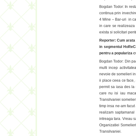
Bogdan Todor: In resta
continua prin invechire
4 Wine – Bar-uri in ca
in care se realizeaza 
exista si solicitari pen
Reporter: Cum arata 
in segmentul HoReCa 
pentru a populariza c
Bogdan Todor: Din pacat
multi incep activitat
nevoie de somelieri in 
ii place ceea ce face, 
permit sa iasa des la 
care nu isi iau maca
Transilvaniei somelieri
timp insa ne-am facut a
realizam saptamanal d
intreaga tara. Vreau s
Organizatiei Somelier
Transilvaniei.