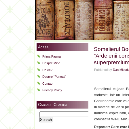
Acasa
Somelierul B
“Ardelenii co
Prima Pagina
superpremium
Despre Mine
Published by
Dan Micud
De ce?
Despre “Punctaj”
.
Contact
Somelierul clujean B
Privacy Policy
vorbeste intr-un in
Gastronomie care va a
Cautare Clasica
in materie de vin si 
industria ospitalitati
Search
for:
competitia WINE MAS
Reporter: Care este i