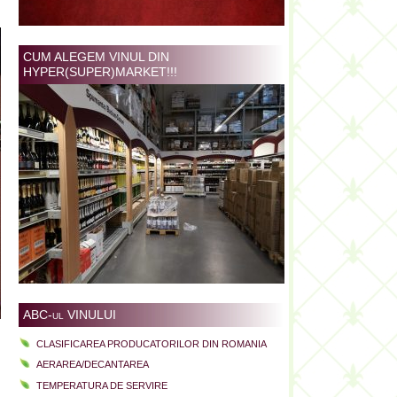
CUM ALEGEM VINUL DIN
HYPER(SUPER)MARKET!!!
ABC-ul VINULUI
i
CLASIFICAREA PRODUCATORILOR DIN ROMANIA
n
AERAREA/DECANTAREA
u
TEMPERATURA DE SERVIRE