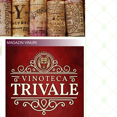
MAGAZIN VINURI
,
,
r
n
n
t