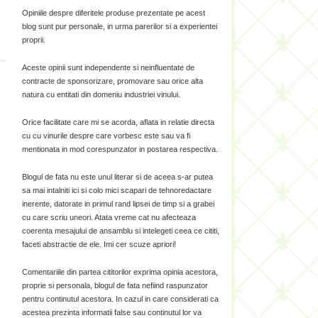
Opiniile despre diferitele produse prezentate pe acest
blog sunt pur personale, in urma parerilor si a experientei
proprii.
Aceste opinii sunt independente si neinfluentate de
contracte de sponsorizare, promovare sau orice alta
natura cu entitati din domeniu industriei vinului.
Orice facilitate care mi se acorda, aflata in relatie directa
cu cu vinurile despre care vorbesc este sau va fi
mentionata in mod corespunzator in postarea respectiva.
Blogul de fata nu este unul literar si de aceea s-ar putea
sa mai intalniti ici si colo mici scapari de tehnoredactare
inerente, datorate in primul rand lipsei de timp si a grabei
cu care scriu uneori. Atata vreme cat nu afecteaza
coerenta mesajului de ansamblu si intelegeti ceea ce cititi,
faceti abstractie de ele. Imi cer scuze apriori!
Comentariile din partea cititorilor exprima opinia acestora,
proprie si personala, blogul de fata nefiind raspunzator
pentru continutul acestora. In cazul in care considerati ca
acestea prezinta informatii false sau continutul lor va