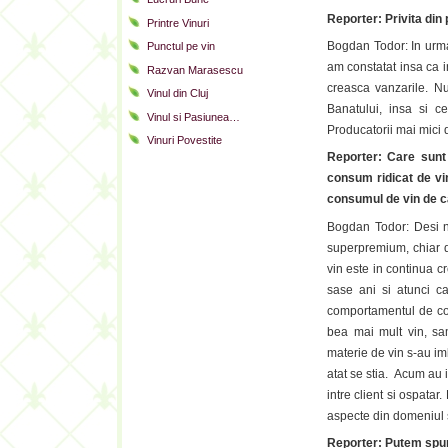
Reporter: Privita din
Printre Vinuri
Bogdan Todor: In urma 
Punctul pe vin
am constatat insa ca in
Razvan Marasescu
creasca vanzarile. N
Vinul din Cluj
Banatului, insa si c
Vinul si Pasiunea…
Producatorii mai mici d
Vinuri Povestite
Reporter: Care sunt
consum ridicat de vi
consumul de vin de c
Bogdan Todor: Desi n
superpremium, chiar d
vin este in continua cr
sase ani si atunci c
comportamentul de con
bea mai mult vin, sa
materie de vin s-au im
atat se stia. Acum au 
intre client si ospatar
aspecte din domeniul s
Reporter: Putem spun