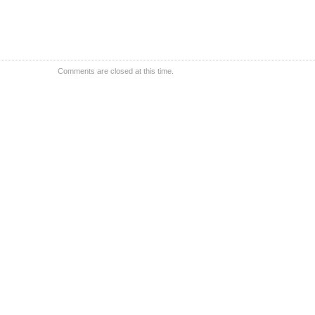
rul
Comments are closed at this time.
n
u
r
ii
ma
m
remium”