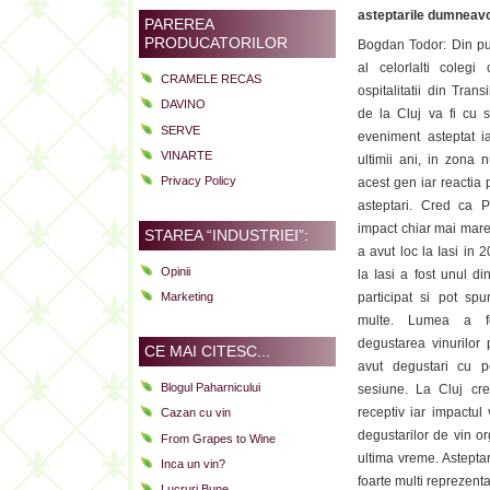
asteptarile dumneavo
PAREREA
PRODUCATORILOR
Bogdan Todor: Din pu
al celorlalti colegi
CRAMELE RECAS
ospitalitatii din Tran
DAVINO
de la Cluj va fi cu s
SERVE
eveniment asteptat i
VINARTE
ultimii ani, in zona 
Privacy Policy
acest gen iar reactia 
asteptari. Cred ca
impact chiar mai mar
STAREA “INDUSTRIEI”:
a avut loc la Iasi in
Opinii
la Iasi a fost unul d
participat si pot s
Marketing
multe. Lumea a fo
degustarea vinurilor 
CE MAI CITESC...
avut degustari cu 
Blogul Paharnicului
sesiune. La Cluj cre
receptiv iar impactul 
Cazan cu vin
degustarilor de vin or
From Grapes to Wine
ultima vreme. Astepta
Inca un vin?
foarte multi reprezenta
Lucruri Bune