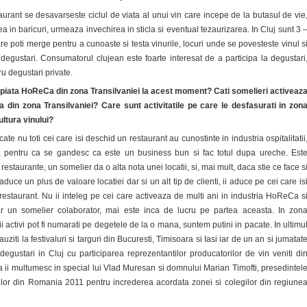
urant se desavarseste ciclul de viata al unui vin care incepe de la butasul de vie
a in baricuri, urmeaza invechirea in sticla si eventual tezaurizarea. In Cluj sunt 3 
re poti merge pentru a cunoaste si testa vinurile, locuri unde se povesteste vinul s
degustari. Consumatorul clujean este foarte interesat de a participa la degustari
tru degustari private.
piata HoReCa din zona Transilvaniei la acest moment? Cati somelieri activeaz
din zona Transilvaniei? Care sunt activitatile pe care le desfasurati in zon
ultura vinului?
e nu toti cei care isi deschid un restaurant au cunostinte in industria ospitalitatii
ea pentru ca se gandesc ca este un business bun si fac totul dupa ureche. Est
restaurante, un somelier da o alta nota unei locatii, si, mai mult, daca stie ce face s
aduce un plus de valoare locatiei dar si un alt tip de clienti, ii aduce pe cei care is
restaurant. Nu ii inteleg pe cei care activeaza de multi ani in industria HoReCa s
r un somelier colaborator, mai este inca de lucru pe partea aceasta. In zon
i activi pot fi numarati pe degetele de la o mana, suntem putini in pacate. In ultimu
uziti la festivaluri si targuri din Bucuresti, Timisoara si Iasi iar de un an si jumatat
egustari in Cluj cu participarea reprezentantilor producatorilor de vin veniti di
a ii multumesc in special lui Vlad Muresan si domnului Marian Timofti, presedintel
ilor din Romania 2011 pentru increderea acordata zonei si colegilor din regiune