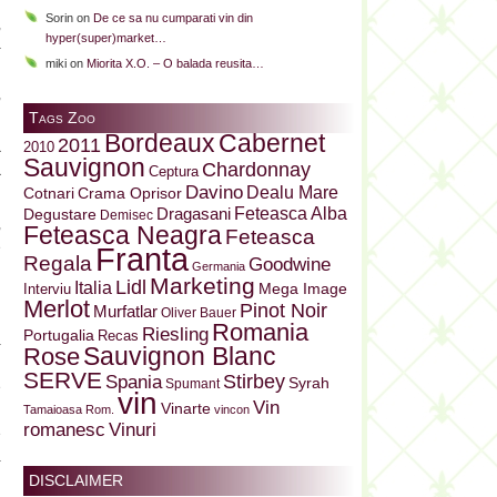
Sorin
on
De ce sa nu cumparati vin din
,
hyper(super)market…
–
miki
on
Miorita X.O. – O balada reusita…
i
,
Tags Zoo
Bordeaux
Cabernet
2011
a
2010
Sauvignon
Chardonnay
a
Ceptura
Davino
Dealu Mare
Cotnari
Crama Oprisor
Dragasani
Feteasca Alba
Degustare
Demisec
,
Feteasca Neagra
Feteasca
e
Franta
Regala
Goodwine
Germania
i
Marketing
Lidl
Italia
Mega Image
Interviu
i
Merlot
Pinot Noir
Murfatlar
Oliver Bauer
i
Romania
Riesling
Portugalia
Recas
a
Sauvignon Blanc
Rose
l
SERVE
Stirbey
Spania
Syrah
Spumant
e
vin
Vin
Vinarte
n
Tamaioasa Rom.
vincon
Vinuri
romanesc
e
a
DISCLAIMER