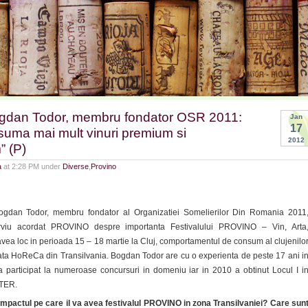
ogdan Todor, membru fondator OSR 2011:
Jan
17
nsuma mai mult vinuri premium si
2012
” (P)
a
at 2:28 PM under
Diverse
,
Provino
ogdan Todor, membru fondator al Organizatiei Somelierilor Din Romania 2011
terviu acordat PROVINO despre importanta Festivalului PROVINO – Vin, Arta
vea loc in perioada 15 – 18 martie la Cluj, comportamentul de consum al clujenilo
piata HoReCa din Transilvania. Bogdan Todor are cu o experienta de peste 17 ani i
i, a participat la numeroase concursuri in domeniu iar in 2010 a obtinut Locul I i
TER.
mpactul pe care il va avea festivalul PROVINO in zona Transilvaniei? Care sun