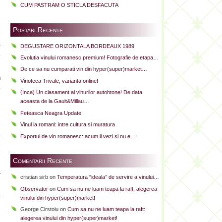
CUM PASTRAM O STICLA DESFACUTA
i
Postari Recente
e
a
DEGUSTARE ORIZONTALA BORDEAUX 1989
.
Evolutia vinului romanesc premium! Fotografie de etapa…
De ce sa nu cumparati vin din hyper(super)market…
n
Vinoteca Trivale, varianta online!
e
(Inca) Un clasament al vinurilor autohtone! De data
aceasta de la Gault&Millau…
i
Feteasca Neagra Update
e
Vinul la romani: intre cultura si muratura
a
Exportul de vin romanesc: acum il vezi si nu e….
e
e
Comentarii Recente
n
r
cristian sirb
on
Temperatura “ideala” de servire a vinului…
g
Observator
on
Cum sa nu ne luam teapa la raft: alegerea
c
vinului din hyper(super)market!
George Cirstoiu
on
Cum sa nu ne luam teapa la raft:
alegerea vinului din hyper(super)market!