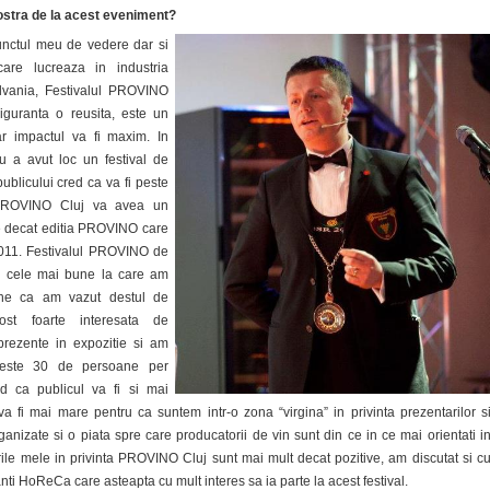
stra de la acest eveniment?
nctul meu de vedere dar si
 care lucreaza in industria
silvania, Festivalul PROVINO
iguranta o reusita, este un
ar impactul va fi maxim. In
nu a avut loc un festival de
publicului cred ca va fi peste
 PROVINO Cluj va avea un
e decat editia PROVINO care
 2011. Festivalul PROVINO de
in cele mai bune la care am
pune ca am vazut destul de
st foarte interesata de
prezente in expozitie si am
peste 30 de persoane per
d ca publicul va fi si mai
va fi mai mare pentru ca suntem intr-o zona “virgina” in privinta prezentarilor s
ganizate si o piata spre care producatorii de vin sunt din ce in ce mai orientati i
rile mele in privinta PROVINO Cluj sunt mai mult decat pozitive, am discutat si c
nti HoReCa care asteapta cu mult interes sa ia parte la acest festival.