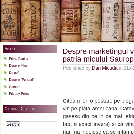
Acasa
Despre marketingul v
patria micului Saur
Prima Pagina
Despre Mine
Published by
Dan Micuda
at 11:
De ce?
Despre “Punctaj”
Contact
Privacy Policy
Citeam ieri o postare pe blog
vin pe piata americana. Cateva
Cautare Clasica
gasesc din ce in ce mai iefti
Search
fapt e exact invers) si ca vin
for:
(iar ma indoiesc ca se intampl