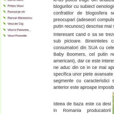
blogurilor cu subiect oenologi
Printre Vinuri
Punctul pe vin
confratilor de blogosfera 
Razvan Marasescu
preocupari (adeseori compul
Vinul din Cluj
putin recunosc) descrise mai 
Vinul si Pasiunea…
Interesant cand o sa se trez
Vinuri Povestite
sub picioare. Bineintele
consumatori din SUA cu cele
Baby Boomers, cel putin nu
americani), dar ce este intere
ne aduc din ce in ce mai ap
specifica unor piete avansate 
segmente cu caracteristici 
anterior este aproape imposibil
Ideea de baza este ca desi
in Romania producatorii