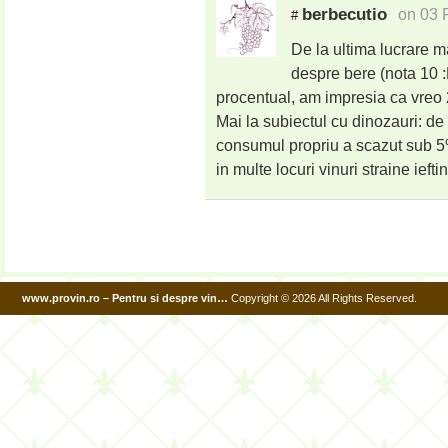
berbecutio
on 03 
#
De la ultima lucrare 
despre bere (nota 10 :
procentual, am impresia ca vreo 
Mai la subiectul cu dinozauri: de
consumul propriu a scazut sub 5%
in multe locuri vinuri straine iefti
www.provin.ro – Pentru si despre vin…
Copyright © 2026 All Rights Reserved.