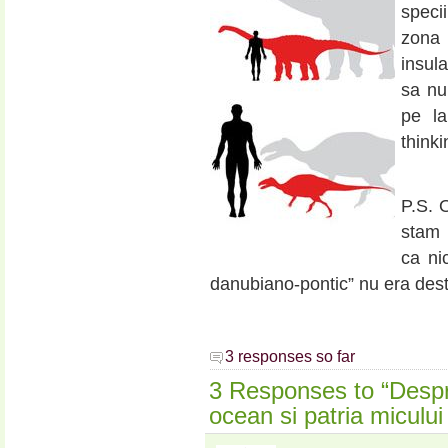
specii
zona 
insul
sa nu 
pe la
think
P.S. O
stam p
ca ni
danubiano-pontic” nu era desti
3 responses so far
3 Responses to “Despr
ocean si patria micul