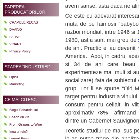
avem sanse, asta daca ne alin
PAREREA
PRODUCATORILOR
Ce este cu adevarat interesa
CRAMELE RECAS
muta de pe faimosii “babybo
DAVINO
razboi mondial, intre 1946 si 
SERVE
1980, astia sunt mai greu de
VINARTE
de ani. Practic ei au devenit
Privacy Policy
America. Apoi, in cadrul aces
si 34 de ani care beau v
STAREA “INDUSTRIEI”:
experimenteze mai mult si au
Opinii
socializare) fata de subiectul
Marketing
grup. Lor li se spune “Old Mil
target pentru industria vinului
CE MAI CITESC...
consum pentru ceilalti in vii
Blogul Paharnicului
aproximativ 78% afirmand ca
Cazan cu vin
dintre un Cabernet Sauvignon 
From Grapes to Wine
Teoretic studiul de mai sus p
Inca un vin?
le-as putea trage din analiza
Lucruri Bune