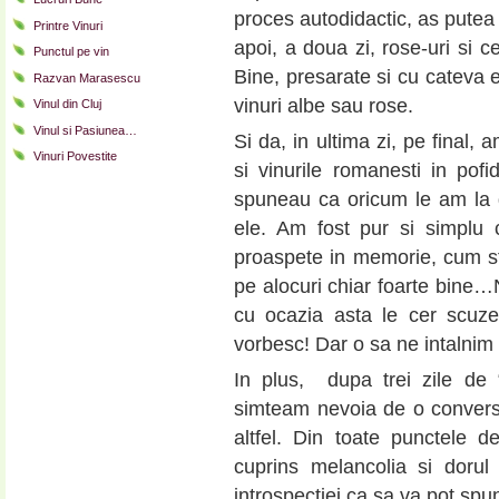
proces autodidactic, as putea 
Printre Vinuri
apoi, a doua zi, rose-uri si cev
Punctul pe vin
Bine, presarate si cu cateva 
Razvan Marasescu
vinuri albe sau rose.
Vinul din Cluj
Vinul si Pasiunea…
Si da, in ultima zi, pe final,
Vinuri Povestite
si vinurile romanesti in pofid
spuneau ca oricum le am la d
ele. Am fost pur si simplu 
proaspete in memorie, cum stam
pe alocuri chiar foarte bine…N
cu ocazia asta le cer scuze
vorbesc! Dar o sa ne intalnim
In plus, dupa trei zile de 
simteam nevoia de o convers
altfel. Din toate punctele
cuprins melancolia si dorul
introspectiei ca sa va pot spu