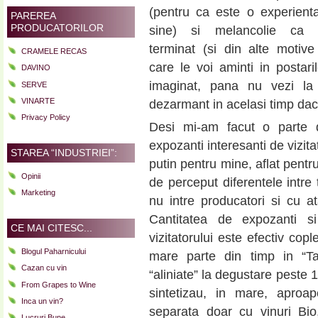
(pentru ca este o experient
PAREREA
PRODUCATORILOR
sine) si melancolie ca 
terminat (si din alte motiv
CRAMELE RECAS
care le voi aminti in postari
DAVINO
imaginat, pana nu vezi la 
SERVE
VINARTE
dezarmant in acelasi timp daca 
Privacy Policy
Desi mi-am facut o parte di
expozanti interesanti de vizita
STAREA “INDUSTRIEI”:
putin pentru mine, aflat pent
Opinii
de perceput diferentele intre t
Marketing
nu intre producatori si cu at
Cantitatea de expozanti si
CE MAI CITESC...
vizitatorului este efectiv co
Blogul Paharnicului
mare parte din timp in “T
Cazan cu vin
“aliniate” la degustare peste 1
From Grapes to Wine
sintetizau, in mare, aproap
Inca un vin?
separata doar cu vinuri Bio
Lucruri Bune