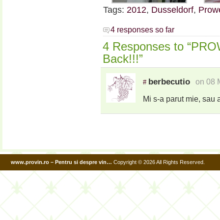
Tags:
2012
,
Dusseldorf
,
Prow
4 responses so far
4 Responses to “PR
Back!!!”
berbecutio
on 08 
#
Mi s-a parut mie, sau a
www.provin.ro – Pentru si despre vin…
Copyright © 2026 All Rights Reserved.