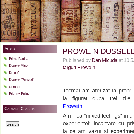
Acasa
PROWEIN DUSSELDOR
Prima Pagina
Published by
Dan Micuda
at 10:
Despre Mine
targuri
,
Prowein
De ce?
Despre “Punctaj”
Contact
Tocmai am aterizat la propri
Privacy Policy
la figurat dupa trei zile
Prowein
!
Cautare Clasica
Am inca “mixed feelings” in 
Search
experientei: incantare cu pri
for:
la ce am vazut si experimen