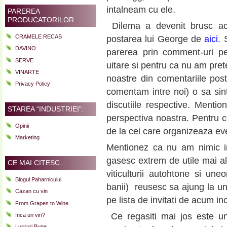
intalneam cu ele.
PAREREA
PRODUCATORILOR
Dilema a devenit brusc acu
CRAMELE RECAS
postarea lui George de
aici
. 
DAVINO
parerea prin comment-uri pe
SERVE
uitare si pentru ca nu am pret
VINARTE
noastre din comentariile pos
Privacy Policy
comentam intre noi) o sa sinte
discutiile respective. Menti
STAREA “INDUSTRIEI”:
perspectiva noastra. Pentru c
Opinii
de la cei care organizeaza ev
Marketing
Mentionez ca nu am nimic i
gasesc extrem de utile mai ale
CE MAI CITESC...
viticulturii autohtone si une
Blogul Paharnicului
banii) reusesc sa ajung la une
Cazan cu vin
pe lista de invitati de acum inc
From Grapes to Wine
Ce regasiti mai jos este un
Inca un vin?
Lucruri Bune