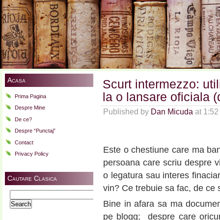
Acasa
Scurt intermezzo: util
la o lansare oficiala (
Prima Pagina
Despre Mine
Published by
Dan Micuda
at 1:5
De ce?
Despre “Punctaj”
Contact
Este o chestiune care ma ban
Privacy Policy
persoana care scriu despre vin
o legatura sau interes finacia
Cautare Clasica
vin? Ce trebuie sa fac, de ce s
Search
Bine in afara sa ma document
for:
pe blogg; despre care oricu