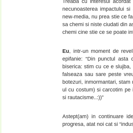
Treaba cu interesul acordat
necunoasterea impactului si 
new-media, nu prea stie ce fa
sa chemi si niste ciudati din 
chemi cine stie ce se poate i
Eu
, intr-un moment de revela
epifanie: “Din punctul asta
biserica: stim cu ce e slujb
falseaza sau sare peste vreu
botezuri, inmormantari, stam m
ul cu costum) si carcotim pe 
si rautacisme..:))”
Astept(am) in continuare id
progresa, atat noi cat si “indust