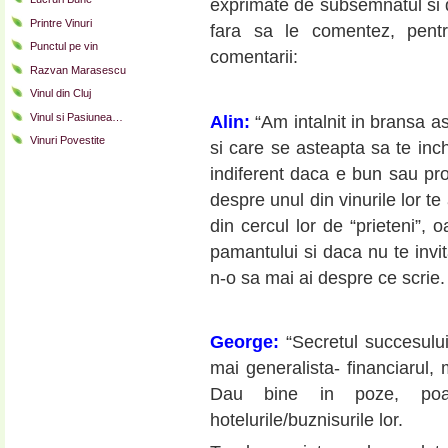
exprimate de subsemnatul si de
Printre Vinuri
fara sa le comentez, pent
Punctul pe vin
comentarii:
Razvan Marasescu
Vinul din Cluj
Vinul si Pasiunea…
Alin:
“Am intalnit in bransa as
Vinuri Povestite
si care se asteapta sa te inch
indiferent daca e bun sau pr
despre unul din vinurile lor te
din cercul lor de “prieteni”,
pamantului si daca nu te invi
n-o sa mai ai despre ce scrie. 
George:
“Secretul succesului
mai generalista- financiarul, 
Dau bine in poze, po
hotelurile/buznisurile lor.