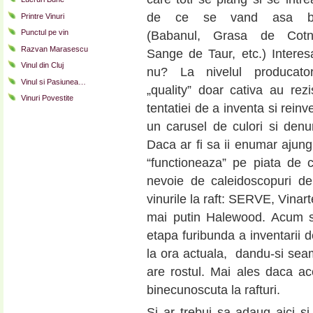
de ce se vand asa b
Printre Vinuri
Punctul pe vin
(Babanul, Grasa de Cotna
Razvan Marasescu
Sange de Taur, etc.) Interes
Vinul din Cluj
nu? La nivelul producatori
Vinul si Pasiunea…
„quality” doar cativa au rezi
Vinuri Povestite
tentatiei de a inventa si rein
un carusel de culori si denu
Daca ar fi sa ii enumar ajung
“functioneaza” pe piata de 
nevoie de caleidoscopuri de
vinurile la raft: SERVE, Vinart
mai putin Halewood. Acum s
etapa furibunda a inventarii d
la ora actuala, dandu-si sea
are rostul. Mai ales daca ac
binecunoscuta la rafturi.
Si ar trebui sa adaug aici s