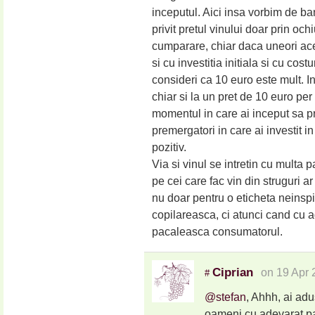
inceputul. Aici insa vorbim de ban
privit pretul vinului doar prin oc
cumparare, chiar daca uneori aces
si cu investitia initiala si cu cost
consideri ca 10 euro este mult. I
chiar si la un pret de 10 euro per
momentul in care ai inceput sa p
premergatori in care ai investit in
pozitiv.
Via si vinul se intretin cu multa 
pe cei care fac vin din struguri ar
nu doar pentru o eticheta neinsp
copilareasca, ci atunci cand cu 
pacaleasca consumatorul.
Ciprian
on 19 Apr 
#
@stefan
, Ahhh, ai adu
oameni cu adevarat pas