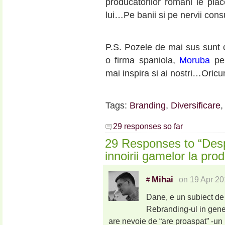
producatorilor romani le pla
lui…Pe banii si pe nervii cons
P.S. Pozele de mai sus sunt 
o firma spaniola,
Moruba
pen
mai inspira si ai nostri…Oricu
.
Tags:
Branding
,
Diversificare
29 responses so far
29 Responses to “Despr
innoirii gamelor la pro
Mihai
on 19 Apr 20
#
Dane, e un subiect de 
Rebranding-ul in gene
are nevoie de “are proaspat” -un 