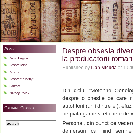
Acasa
Despre obsesia diversi
la producatorii roma
Prima Pagina
Despre Mine
Published by
Dan Micuda
at 10:
De ce?
Despre “Punctaj”
Contact
Din ciclul “Metehne Oenolog
Privacy Policy
despre o chestie pe care nu
autohtoni (unii dintre ei): efu
Cautare Clasica
pe piata game si etichete de v
Search
Personal, din punct de vedere
for:
demersuri ca fiind semnel