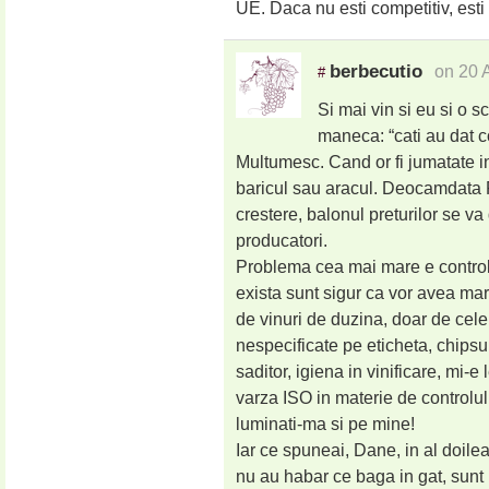
UE. Daca nu esti competitiv, esti
berbecutio
on 20 
#
Si mai vin si eu si o s
maneca: “cati au dat co
Multumesc. Cand or fi jumatate in
baricul sau aracul. Deocamdata FF
crestere, balonul preturilor se v
producatori.
Problema cea mai mare e controlul
exista sunt sigur ca vor avea mar
de vinuri de duzina, doar de cele 
nespecificate pe eticheta, chipsur
saditor, igiena in vinificare, mi-
varza ISO in materie de controlul c
luminati-ma si pe mine!
Iar ce spuneai, Dane, in al doilea
nu au habar ce baga in gat, sunt 