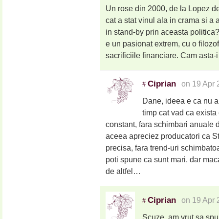
Un rose din 2000, de la Lopez de 
cat a stat vinul ala in crama si a 
in stand-by prin aceasta politica
e un pasionat extrem, cu o filozof
sacrificiile financiare. Cam asta-
Ciprian
on 19 Apr 
#
Dane, ideea e ca nu am
timp cat vad ca exista 
constant, fara schimbari anuale d
aceea apreciez producatori ca St
precisa, fara trend-uri schimbatoa
poti spune ca sunt mari, dar maca
de altfel…
Ciprian
on 19 Apr 
#
Scuze, am vrut sa spun 