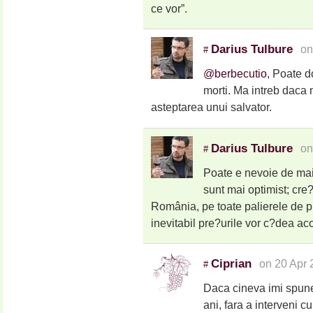
ce vor”.
Darius Tulbure
on
#
@berbecutio
, Poate d
morti. Ma intreb daca 
asteptarea unui salvator.
Darius Tulbure
on
#
Poate e nevoie de mai
sunt mai optimist; cre?
România, pe toate palierele de p
inevitabil pre?urile vor c?dea aco
Ciprian
on 20 Apr 
#
Daca cineva imi spune 
ani, fara a interveni cu 