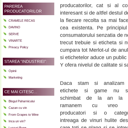
producatorilor, cat si al c
PAREREA
PRODUCATORILOR
interesant si de altfel destul
la fiecare recolta sa mai f
CRAMELE RECAS
cea existenta. Pe principiu
DAVINO
SERVE
consumatorului senzatia de no
VINARTE
trecut trebuie si eticheta si
Privacy Policy
cumpara tot Merlot-ul de anul
si etichetelor aduce un public
STAREA “INDUSTRIEI”:
Y ofera nivelul de calitate si s
Opinii
Marketing
Daca stam si analizam
etichete si game nu s
CE MAI CITESC...
schimbat de la an la 
Blogul Paharnicului
ramanem cu vreo 2
Cazan cu vin
producatori si o catego
From Grapes to Wine
intreaga de vinuri hulite de
Inca un vin?
care toti se plang si se intr
Lucruri Bune