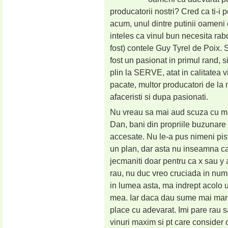
producatorii nostri? Cred ca ti-
acum, unul dintre putinii oameni 
inteles ca vinul bun necesita rabd
fost) contele Guy Tyrel de Poix. S
fost un pasionat in primul rand, si
plin la SERVE, atat in calitatea vi
pacate, multor producatori de la n
afaceristi si dupa pasionati.
Nu vreau sa mai aud scuza cu mari
Dan, bani din propriile buzunare 
accesate. Nu le-a pus nimeni pisto
un plan, dar asta nu inseamna ca 
jecmaniti doar pentru ca x sau y 
rau, nu duc vreo cruciada in nume
in lumea asta, ma indrept acolo 
mea. Iar daca dau sume mai mari 
place cu adevarat. Imi pare rau s
vinuri maxim si pt care consider 