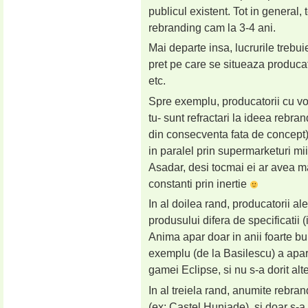
publicul existent. Tot in genera
rebranding cam la 3-4 ani.
Mai departe insa, lucrurile trebui
pret pe care se situeaza producator
etc.
Spre exemplu, producatorii cu vol
tu- sunt refractari la ideea rebra
din consecventa fata de concept)
in paralel prin supermarketuri mii
Asadar, desi tocmai ei ar avea m
constanti prin inertie
In al doilea rand, producatorii a
produsului difera de specificatii 
Anima apar doar in anii foarte buni
exemplu (de la Basilescu) a aparu
gamei Eclipse, si nu s-a dorit al
In al treiela rand, anumite rebran
(ex: Castel Huniade), si doar s-a