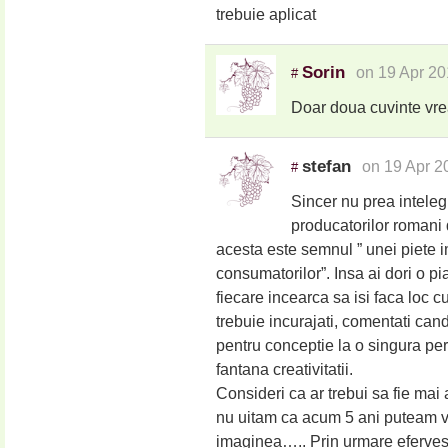
trebuie aplicat
Sorin
on 19 Apr 20
#
Doar doua cuvinte vr
stefan
on 19 Apr 2
#
Sincer nu prea intele
producatorilor romani 
acesta este semnul ” unei piete im
consumatorilor”. Insa ai dori o pi
fiecare incearca sa isi faca loc c
trebuie incurajati, comentati ca
pentru conceptie la o singura pe
fantana creativitatii.
Consideri ca ar trebui sa fie mai 
nu uitam ca acum 5 ani puteam vor
imaginea….. Prin urmare efervesc