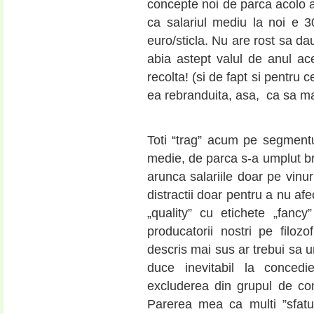
concepte noi de parca acolo ar 
ca salariul mediu la noi e 3
euro/sticla. Nu are rost sa da
abia astept valul de anul ac
recolta! (si de fapt si pentru
ea rebranduita, asa, ca sa mai
.
Toti “trag” acum pe segmentu
medie, de parca s-a umplut bru
arunca salariile doar pe vinur
distractii doar pentru a nu afe
„quality” cu etichete „fanc
producatorii nostri pe filo
descris mai sus ar trebui sa u
duce inevitabil la concedie
excluderea din grupul de co
Parerea mea ca multi ”sfatuit