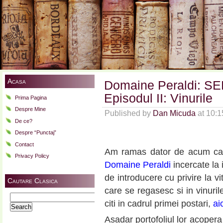
Acasa
Domaine Peraldi: SER
Episodul II: Vinurile
Prima Pagina
Despre Mine
Published by
Dan Micuda
at 10:
De ce?
Despre “Punctaj”
Contact
Am ramas dator de acum cate
Privacy Policy
Domaine Peraldi
incercate la 
de introducere cu privire la vit
Cautare Clasica
care se regasesc si in vinuril
Search
citi in cadrul primei postari,
ai
for:
Asadar portofoliul lor acopera 