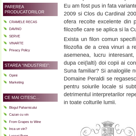
Eu am fost pus in fata varian
PAREREA
PRODUCATORILOR
2009 si Clos du Cardinal 200
ofera recolte excelente din 
CRAMELE RECAS
filozofie care se aplica si la 
DAVINO
SERVE
Exista un filon comun specifi
VINARTE
filozofia de a crea vinuri a
Privacy Policy
asemenea, lucru interesant
dupa cei(lalti) doi copii ai c
STAREA “INDUSTRIEI”:
Suna familiar? Si analogiile n
Opinii
Domaine Peraldi se regasesc 
Marketing
pentru soiurile locale si sub
detrimentul interpretarilor repe
CE MAI CITESC...
in toate colturile lumii.
Blogul Paharnicului
Cazan cu vin
From Grapes to Wine
Inca un vin?
Lucruri Bune