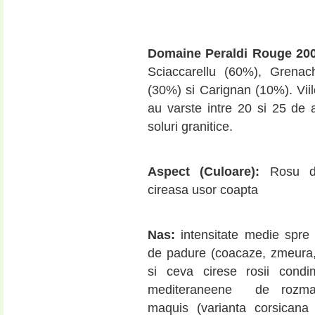
Domaine Peraldi Rouge 20
Sciaccarellu (60%), Grenach
(30%) si Carignan (10%). Viil
au varste intre 20 si 25 de 
soluri granitice.
Aspect (Culoare):
Rosu de
cireasa usor coapta
Nas:
intensitate medie spre r
de padure (coacaze, zmeura,
si ceva cirese rosii condi
mediteraneene de rozmari
maquis (varianta corsicana