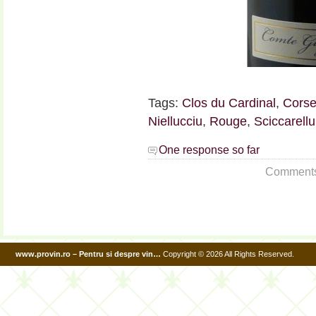
Tags:
Clos du Cardinal
,
Cors
Niellucciu
,
Rouge
,
Sciccarellu
One response so far
Comments a
www.provin.ro – Pentru si despre vin…
Copyright © 2026 All Rights Reserved.