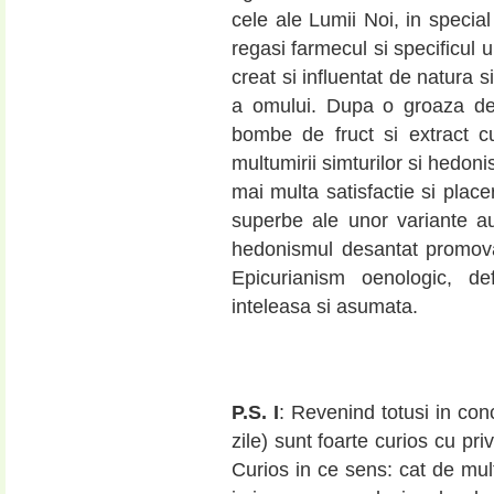
cele ale Lumii Noi, in special
regasi farmecul si specificul un
creat si influentat de natura s
a omului. Dupa o groaza de 
bombe de fruct si extract cu
multumirii simturilor si hedo
mai multa satisfactie si plac
superbe ale unor variante a
hedonismul desantat promova
Epicurianism oenologic, de
inteleasa si asumata.
P.S.
I
: Revenind totusi in con
zile) sunt foarte curios cu pr
Curios in ce sens: cat de m