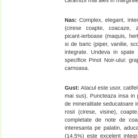
caramizii mai ales in marginil
Nas:
Complex, elegant, inten
(cirese coapte, coacaze,
picant-ierboase (maquis, he
si de baric (piper, vanilie, sc
integrate. Undeva in spate 
specifice Pinot Noir-ului: gra
carnoasa.
Gust:
Atacul este usor, catife
mai sus). Puncteaza insa in p
de mineralitate seducatoare in
rosii (cirese, visine), coapt
completate de note de coaj
interesanta pe palatin, aduc
(14.5%) este excelent integr