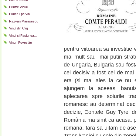
Printre Vinuri
Punctul pe vin
Razvan Marasescu
Vinul din Cluj
Vinul si Pasiunea…
Vinuri Povestite
pentru viitoarea sa investitie 
mai mult sau mai putin strat
de Ungaria, Bulgaria sau fost
cel decisiv a fost cel de ma
era (si mai ales la ce nu e
ajungem la aceeasi banuia
aplecarea spre soiurile trad
romanesc au determinat deci
decizie, Contele Guy Tyrel d
România ma simt ca acasa, pen
romana, fara sa uitam de asem
Transilvaniei cu cele din zonel