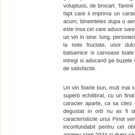
voluptuos, de brocart. Taninii
fapt care ii imprima un cara
acum, bineinteles dupa o aer
este insa cel care aduce sarea 
un vin in sine: lung, persiste
la note fructate, usor dul
balsamice si carnoase toate
intregi si aducand pe buzele 
de satisfactie.
Un vin foarte bun, mult mai se
superb echilibrat, cu un fin
caracter aparte, ca sa citez
degustat in orb nu as fi st
caracteristicile unui Pinot se
inconfundabil pentru cei ob
apogeu spre 2024 si dupa ce 