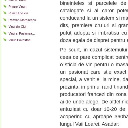
bineinteles si parcelele de
Printre Vinuri
catalogate si al caror pote
Punctul pe vin
conducand la un sistem si mai 
Razvan Marasescu
dits, premiere cru-uri si gra
Vinul din Cluj
putut adopta si imbratisa cu
Vinul si Pasiunea…
doza egala de dispret pentru et
Vinuri Povestite
Pe scurt, in cazul sistemului
ceea ce pare complicat pentr
o sticla de vin pentru o ma
un pasionat care stie exact
special, a venit el la mine, 
prezinta, in primul rand tinand
producatori francezi din zona
ai de unde alege. De altfel ni
entuziast cu doar 10-20 de H
acoperind cu aproape 360ha 
lungul Vaii Loarei. Asadar: