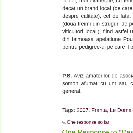
la noi, monovarietale, cu ten
decat un brand local (de care 
despre calitate), cel de fata,
(doua treimi din struguri de pe
viticultori locali), fiind astfel
din faimoasa apelatiune Po
pentru pedigree-ul pe care il
P.S.
Aviz amatorilor de asoci
somon afumat cu unt sau c
general.
Tags:
2007
,
Franta
,
Le Domai
One response so far
One Response to “Desp