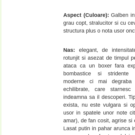
Aspect (Culoare):
Galben in
grau copt, stralucitor si cu c
structura plus o nota usor on
Nas:
elegant, de intensita
rotunjit si asezat de timpul p
ataca ca un boxer fara ex
bombastice si stridente s
moderne ci mai degraba c
echilibrate, care starnesc 
indeamna sa il descoperi. Tip
exista, nu este vulgara si o
usor in spatele unor note citr
amar), de fan cosit, agrise si
Lasat putin in pahar arunca in