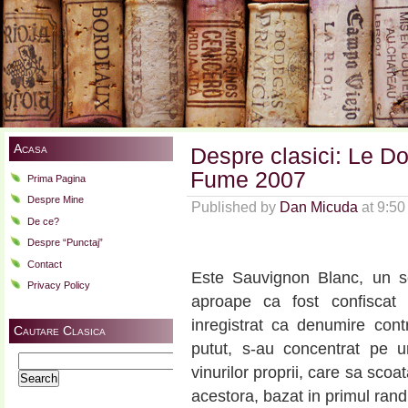
Acasa
Despre clasici: Le D
Fume 2007
Prima Pagina
Despre Mine
Published by
Dan Micuda
at 9:5
De ce?
Despre “Punctaj”
Contact
Este Sauvignon Blanc, un so
Privacy Policy
aproape ca fost confiscat f
inregistrat ca denumire con
Cautare Clasica
putut, s-au concentrat pe 
Search
vinurilor proprii, care sa scoa
for:
acestora, bazat in primul rand