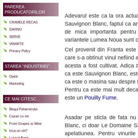
PAREREA
PRODUCATORILOR
Adevarul este ca la ora act
CRAMELE RECAS
Sauvignon Blanc, faptul ca ar
DAVINO
de mica importanta pentru 
SERVE
variantele Lumea Noua sunt cr
VINARTE
Cel provenit din Franta este i
Privacy Policy
care s-a obtinut vinul nefiind 
acesta a fost cultivat. Adica
STAREA “INDUSTRIEI”:
ca este Sauvignon Blanc, es
Opinii
ca este o masina sau despre M
Marketing
Pentru ca este mai mult deca
este un
Pouilly Fume
.
CE MAI CITESC...
Blogul Paharnicului
Cazan cu vin
Asadar pe sticla de fata nu
From Grapes to Wine
Blanc, ci doar Le Domaine Sa
Inca un vin?
apelatiunea. Pentru vinuril
Lucruri Bune