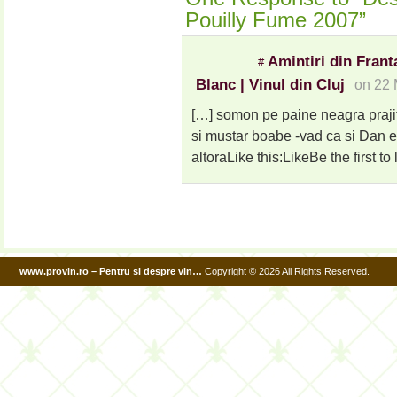
Pouilly Fume 2007”
Amintiri din Fran
#
Blanc | Vinul din Cluj
on 22 
[…] somon pe paine neagra prajit
si mustar boabe -vad ca si Dan e
altoraLike this:LikeBe the first to 
www.provin.ro – Pentru si despre vin…
Copyright © 2026 All Rights Reserved.