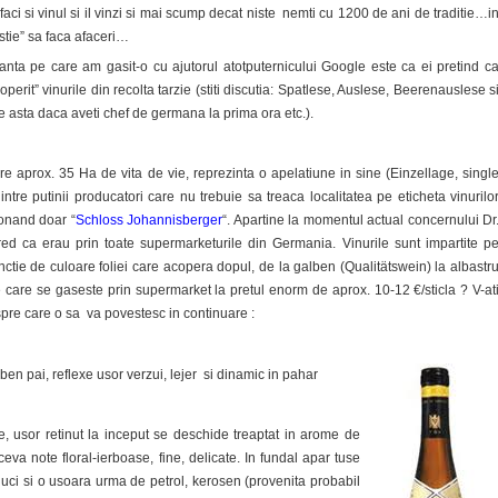
e, faci si vinul si il vinzi si mai scump decat niste nemti cu 1200 de ani de traditie…i
u stie” sa faca afaceri…
santa pe care am gasit-o cu ajutorul atotputernicului Google este ca ei pretind c
perit” vinurile din recolta tarzie (stiti discutia: Spatlese, Auslese, Beerenauslese s
asta daca aveti chef de germana la prima ora etc.).
e aprox. 35 Ha de vita de vie, reprezinta o apelatiune in sine (Einzellage, singl
dintre putinii producatori care nu trebuie sa treaca localitatea pe eticheta vinurilo
ionand doar “
Schloss Johannisberger
“. Apartine la momentul actual concernului Dr
cred ca erau prin toate supermarketurile din Germania. Vinurile sunt impartite p
nctie de culoare foliei care acopera dopul, de la galben (Qualitätswein) la albastr
de care se gaseste prin supermarket la pretul enorm de aprox. 10-12 €/sticla ? V-at
pre care o sa va povestesc in continuare :
en pai, reflexe usor verzui, lejer si dinamic in pahar
e, usor retinut la inceput se deschide treaptat in arome de
eva note floral-ierboase, fine, delicate. In fundal apar tuse
uci si o usoara urma de petrol, kerosen (provenita probabil