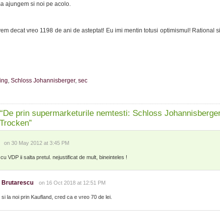
sa ajungem si noi pe acolo.
em decat vreo 1198 de ani de asteptat! Eu imi mentin totusi optimismul! Rational s
ing
,
Schloss Johannisberger
,
sec
“De prin supermarketurile nemtesti: Schloss Johannisberge
 Trocken”
on 30 May 2012 at 3:45 PM
cu VDP ii salta pretul. nejustificat de mult, bineinteles !
n Brutarescu
on 16 Oct 2018 at 12:51 PM
 si la noi prin Kaufland, cred ca e vreo 70 de lei.