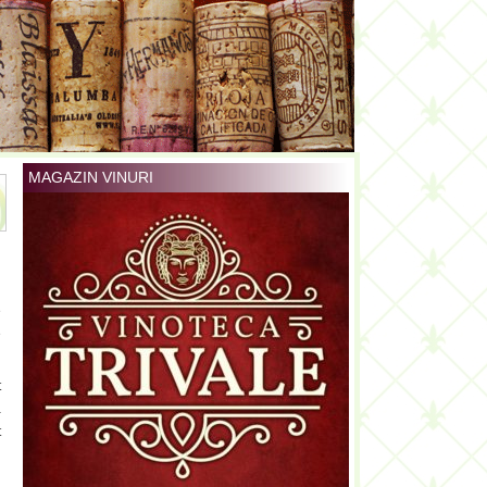
MAGAZIN VINURI
e
e
t
a
t
u
n