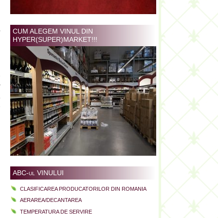
n
a
CUM ALEGEM VINUL DIN
HYPER(SUPER)MARKET!!!
i
e
r
.
e
u
i
ABC-ul VINULUI
CLASIFICAREA PRODUCATORILOR DIN ROMANIA
AERAREA/DECANTAREA
TEMPERATURA DE SERVIRE