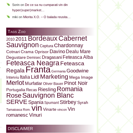
Sorin
on
De ce sa nu cumparati vin din
hyper(super)market…
miki
on
Miorita X.O. – O balada reusita…
i
Tags Zoo
Bordeaux
Cabernet
2011
2010
Sauvignon
Chardonnay
Ceptura
Davino
Dealu Mare
Cotnari
Crama Oprisor
Dragasani
Feteasca Alba
Degustare
Demisec
Feteasca Neagra
Feteasca
Franta
r
Regala
Goodwine
Germania
Marketing
Lidl
Italia
Mega Image
Interviu
Merlot
Pinot Noir
Murfatlar
Oliver Bauer
Romania
Riesling
Portugalia
Recas
Sauvignon Blanc
Rose
SERVE
Stirbey
Spania
Syrah
Spumant
vin
Vin
Vinarte
Tamaioasa Rom.
vincon
Vinuri
romanesc
DISCLAIMER