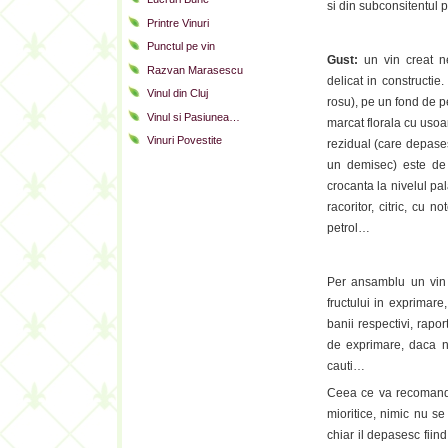
si din subconsitentul p
Printre Vinuri
Punctul pe vin
Gust:
un vin creat ne
Razvan Marasescu
delicat in constructie
Vinul din Cluj
rosu), pe un fond de pe
Vinul si Pasiunea…
marcat florala cu usoar
Vinuri Povestite
rezidual (care depase
un demisec) este de i
crocanta la nivelul pal
racoritor, citric, cu
petrol…
Per ansamblu un vi
fructului in exprimare
banii respectivi, raport
de exprimare, daca n
cauti…
Ceea ce va recomand e
mioritice, nimic nu s
chiar il depasesc fiin