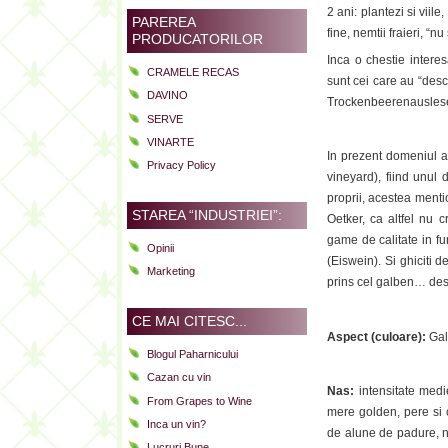
2 ani: plantezi si viil
PAREREA
fine, nemtii fraieri, “n
PRODUCATORILOR
Inca o chestie intere
CRAMELE RECAS
sunt cei care au “desco
DAVINO
Trockenbeerenauslese 
SERVE
VINARTE
In prezent domeniul ar
Privacy Policy
vineyard), fiind unul 
proprii, acestea ment
STAREA “INDUSTRIEI”:
Oetker, ca altfel nu 
game de calitate in fu
Opinii
(Eiswein). Si ghiciti 
Marketing
prins cel galben… des
CE MAI CITESC...
Aspect (culoare):
Galb
Blogul Paharnicului
Cazan cu vin
Nas:
intensitate medi
From Grapes to Wine
mere golden, pere si c
Inca un vin?
de alune de padure, n
Lucruri Bune