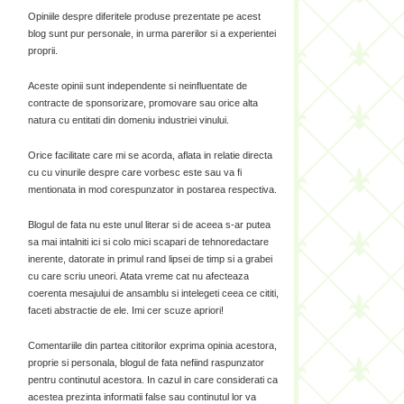
Opiniile despre diferitele produse prezentate pe acest
blog sunt pur personale, in urma parerilor si a experientei
proprii.
Aceste opinii sunt independente si neinfluentate de
contracte de sponsorizare, promovare sau orice alta
natura cu entitati din domeniu industriei vinului.
Orice facilitate care mi se acorda, aflata in relatie directa
cu cu vinurile despre care vorbesc este sau va fi
mentionata in mod corespunzator in postarea respectiva.
Blogul de fata nu este unul literar si de aceea s-ar putea
sa mai intalniti ici si colo mici scapari de tehnoredactare
inerente, datorate in primul rand lipsei de timp si a grabei
cu care scriu uneori. Atata vreme cat nu afecteaza
coerenta mesajului de ansamblu si intelegeti ceea ce cititi,
faceti abstractie de ele. Imi cer scuze apriori!
Comentariile din partea cititorilor exprima opinia acestora,
proprie si personala, blogul de fata nefiind raspunzator
pentru continutul acestora. In cazul in care considerati ca
acestea prezinta informatii false sau continutul lor va