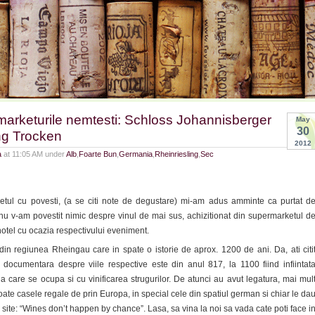
marketurile nemtesti: Schloss Johannisberger
May
30
ng Trocken
2012
a
at 11:05 AM under
Alb
,
Foarte Bun
,
Germania
,
Rheinriesling
,
Sec
etul cu povesti, (a se citi note de degustare) mi-am adus amminte ca purtat d
u v-am povestit nimic despre vinul de mai sus, achizitionat din supermarketul d
hotel cu ocazia respectivului eveniment.
din regiunea Rheingau care in spate o istorie de aprox. 1200 de ani. Da, ati citi
documentara despre viile respective este din anul 817, la 1100 fiind infiintat
 care se ocupa si cu vinificarea strugurilor. De atunci au avut legatura, mai mul
oate casele regale de prin Europa, in special cele din spatiul german si chiar le da
 site: “Wines don’t happen by chance”. Lasa, sa vina la noi sa vada cate poti face i