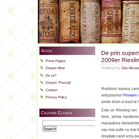
Acasa
De prin super
2009er Riesli
Prima Pagina
Published by
Dan Micud
Despre Mine
De ce?
Despre “Punctaj”
Rasfoind aseara carn
Contact
entuziasmul
Prowein
n
Privacy Policy
peste drum si baut la 
Este un Riesling sec 
Cautare Clasica
bine, prima mentiune 
Search
manastirea benedictina
for:
sau mai putin cu mai t
dreptate cand scriu pe