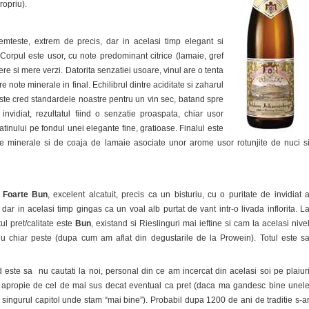
ropriu).
mteste, extrem de precis, dar in acelasi timp elegant si
. Corpul este usor, cu note predominant citrice (lamaie, gref
re si mere verzi. Datorita senzatiei usoare, vinul are o tenta
e note minerale in final. Echilibrul dintre aciditate si zaharul
ste cred standardele noastre pentru un vin sec, batand spre
nvidiat, rezultatul fiind o senzatie proaspata, chiar usor
atinului pe fondul unei elegante fine, gratioase. Finalul este
 note minerale si de coaja de lamaie asociate unor arome usor rotunjite de nuci s
n
Foarte Bun
, excelent alcatuit, precis ca un bisturiu, cu o puritate de invidiat 
, dar in acelasi timp gingas ca un voal alb purtat de vant intr-o livada inflorita. L
ul pret/calitate este
Bun
, existand si Rieslinguri mai ieftine si cam la acelasi nive
u chiar peste (dupa cum am aflat din degustarile de la Prowein). Totul este s
ste sa nu cautati la noi, personal din ce am incercat din acelasi soi pe plaiur
e apropie de cel de mai sus decat eventual ca pret (daca ma gandesc bine unel
d singurul capitol unde stam “mai bine”). Probabil dupa 1200 de ani de traditie s-a