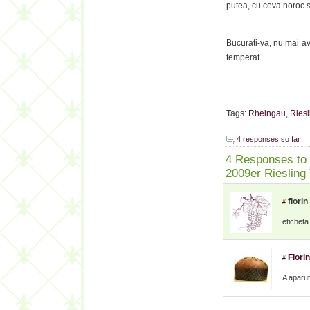
putea, cu ceva noroc 
Bucurati-va, nu mai av
temperat….
Tags:
Rheingau
,
Riesl
4 responses so far
4 Responses to 
2009er Riesling
florin
#
eticheta 
Flori
#
A aparut