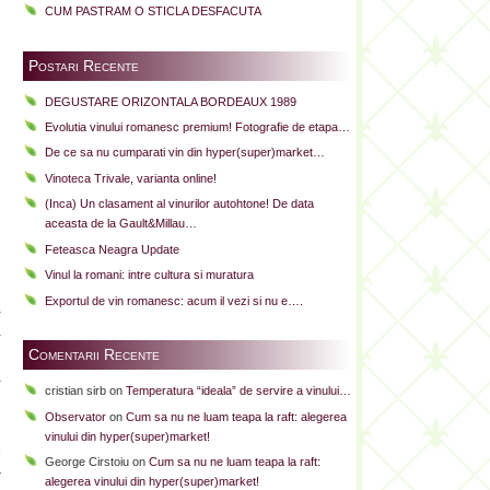
CUM PASTRAM O STICLA DESFACUTA
Postari Recente
DEGUSTARE ORIZONTALA BORDEAUX 1989
Evolutia vinului romanesc premium! Fotografie de etapa…
De ce sa nu cumparati vin din hyper(super)market…
Vinoteca Trivale, varianta online!
(Inca) Un clasament al vinurilor autohtone! De data
aceasta de la Gault&Millau…
i
Feteasca Neagra Update
Vinul la romani: intre cultura si muratura
Exportul de vin romanesc: acum il vezi si nu e….
a
a
Comentarii Recente
l
a
cristian sirb
on
Temperatura “ideala” de servire a vinului…
Observator
on
Cum sa nu ne luam teapa la raft: alegerea
i
vinului din hyper(super)market!
e
George Cirstoiu
on
Cum sa nu ne luam teapa la raft:
r
alegerea vinului din hyper(super)market!