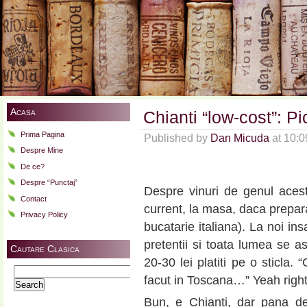
Acasa
Chianti “low-cost”: Pi
Prima Pagina
Published by
Dan Micuda
at 10:
Despre Mine
De ce?
Despre “Punctaj”
Despre vinuri de genul aces
Contact
current, la masa, daca prepar
Privacy Policy
bucatarie italiana). La noi in
pretentii si toata lumea se a
Cautare Clasica
20-30 lei platiti pe o sticla.
Search
facut in Toscana…” Yeah right
for:
Bun, e Chianti, dar pana d