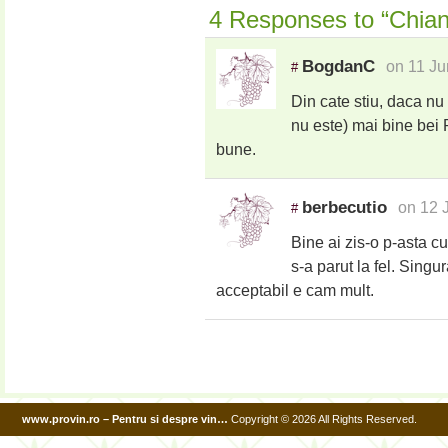
4 Responses to “Chiant
BogdanC
on 11 Ju
#
Din cate stiu, daca nu
nu este) mai bine bei
bune.
berbecutio
on 12 
#
Bine ai zis-o p-asta c
s-a parut la fel. Singur
acceptabil e cam mult.
www.provin.ro – Pentru si despre vin…
Copyright © 2026 All Rights Reserved.