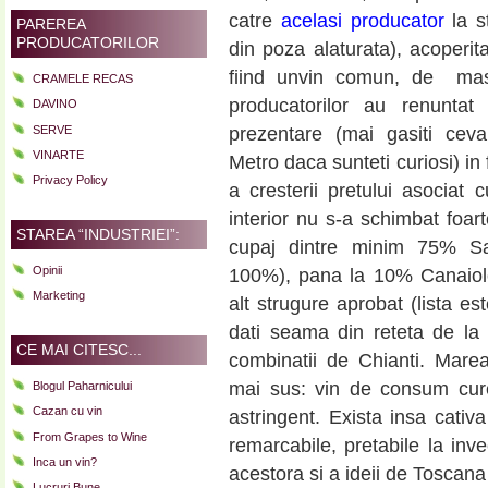
catre
acelasi producator
la st
PAREREA
PRODUCATORILOR
din poza alaturata), acoperit
fiind unvin comun, de ma
CRAMELE RECAS
producatorilor au renunta
DAVINO
SERVE
prezentare (mai gasiti cev
VINARTE
Metro daca sunteti curiosi) in 
Privacy Policy
a cresterii pretului asociat 
interior nu s-a schimbat foar
STAREA “INDUSTRIEI”:
cupaj dintre minim 75% Sa
Opinii
100%), pana la 10% Canaiol
Marketing
alt strugure aprobat (lista e
dati seama din reteta de la
CE MAI CITESC...
combinatii de Chianti. Marea
mai sus: vin de consum curen
Blogul Paharnicului
Cazan cu vin
astringent. Exista insa cativ
From Grapes to Wine
remarcabile, pretabile la inv
Inca un vin?
acestora si a ideii de Toscana
Lucruri Bune