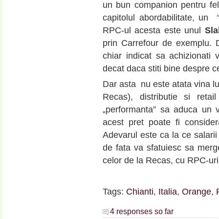
un bun companion pentru felu
capitolul abordabilitate, un 
RPC-ul acesta este unul
Sla
prin Carrefour de exemplu.
chiar indicat sa achizionati v
decat daca stiti bine despre c
Dar asta nu este atata vina lu
Recas), distributie si reta
„performanta” sa aduca un v
acest pret poate fi conside
Adevarul este ca la ce salar
de fata va sfatuiesc sa merge
celor de la Recas, cu RPC-uri 
Tags:
Chianti
,
Italia
,
Orange
,
4 responses so far