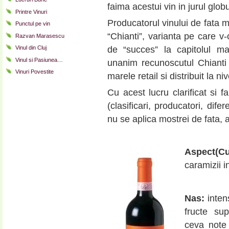
faima acestui vin in jurul globu
Printre Vinuri
Producatorul vinului de fata 
Punctul pe vin
“Chianti”, varianta pe care v-
Razvan Marasescu
de “succes” la capitolul m
Vinul din Cluj
Vinul si Pasiunea…
unanim recunoscutul Chianti 
Vinuri Povestite
marele retail si distribuit la ni
Cu acest lucru clarificat si fa
(clasificari, producatori, dife
nu se aplica mostrei de fata,
Aspect(Cu
caramizii i
Nas:
inten
fructe sup
ceva note