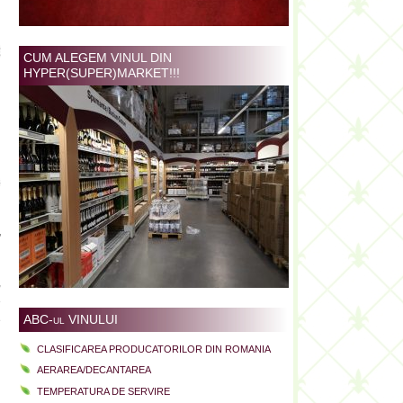
CUM ALEGEM VINUL DIN
HYPER(SUPER)MARKET!!!
n
u
”
,
e
ABC-ul VINULUI
e
CLASIFICAREA PRODUCATORILOR DIN ROMANIA
AERAREA/DECANTAREA
l
TEMPERATURA DE SERVIRE