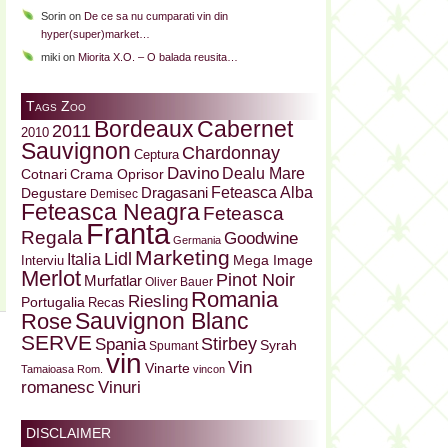
Sorin
on
De ce sa nu cumparati vin din
hyper(super)market…
miki
on
Miorita X.O. – O balada reusita…
Tags Zoo
Bordeaux
Cabernet
2011
2010
Sauvignon
Chardonnay
Ceptura
Davino
Dealu Mare
Cotnari
Crama Oprisor
Dragasani
Feteasca Alba
Degustare
Demisec
Feteasca Neagra
Feteasca
Franta
Regala
Goodwine
Germania
Marketing
Lidl
Italia
Mega Image
Interviu
Merlot
Pinot Noir
Murfatlar
Oliver Bauer
Romania
Riesling
Portugalia
Recas
Sauvignon Blanc
Rose
SERVE
Stirbey
Spania
Syrah
Spumant
vin
Vin
Vinarte
Tamaioasa Rom.
vincon
Vinuri
romanesc
DISCLAIMER