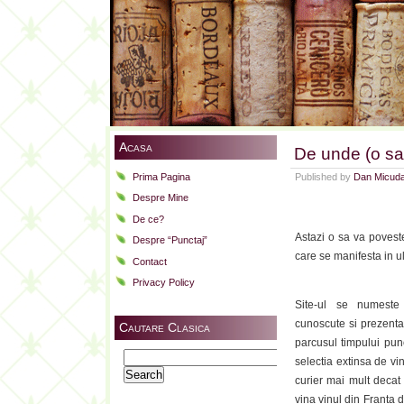
Acasa
De unde (o s
Prima Pagina
Published by
Dan Micud
Despre Mine
De ce?
Astazi o sa va povest
Despre “Punctaj”
care se manifesta in ul
Contact
Privacy Policy
Site-ul se numest
cunoscute si prezent
Cautare Clasica
parcusul timpului punc
Search
selectia extinsa de vin
for:
curier mai mult decat 
vina vinul din Franta