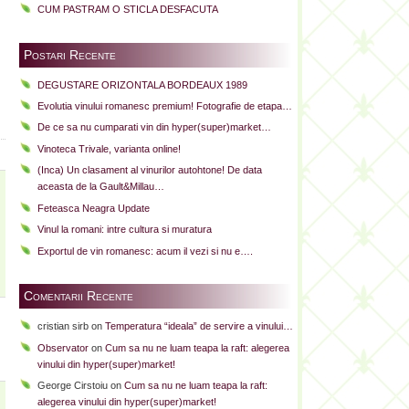
i
CUM PASTRAM O STICLA DESFACUTA
Postari Recente
DEGUSTARE ORIZONTALA BORDEAUX 1989
Evolutia vinului romanesc premium! Fotografie de etapa…
De ce sa nu cumparati vin din hyper(super)market…
Vinoteca Trivale, varianta online!
(Inca) Un clasament al vinurilor autohtone! De data
aceasta de la Gault&Millau…
Feteasca Neagra Update
Vinul la romani: intre cultura si muratura
Exportul de vin romanesc: acum il vezi si nu e….
Comentarii Recente
cristian sirb
on
Temperatura “ideala” de servire a vinului…
Observator
on
Cum sa nu ne luam teapa la raft: alegerea
vinului din hyper(super)market!
George Cirstoiu
on
Cum sa nu ne luam teapa la raft:
alegerea vinului din hyper(super)market!