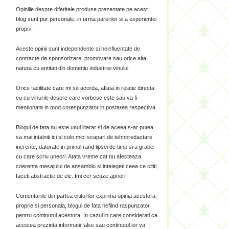
Opiniile despre diferitele produse prezentate pe acest
blog sunt pur personale, in urma parerilor si a experientei
proprii.
Aceste opinii sunt independente si neinfluentate de
contracte de sponsorizare, promovare sau orice alta
natura cu entitati din domeniu industriei vinului.
Orice facilitate care mi se acorda, aflata in relatie directa
cu cu vinurile despre care vorbesc este sau va fi
mentionata in mod corespunzator in postarea respectiva.
Blogul de fata nu este unul literar si de aceea s-ar putea
sa mai intalniti ici si colo mici scapari de tehnoredactare
inerente, datorate in primul rand lipsei de timp si a grabei
cu care scriu uneori. Atata vreme cat nu afecteaza
coerenta mesajului de ansamblu si intelegeti ceea ce cititi,
faceti abstractie de ele. Imi cer scuze apriori!
Comentariile din partea cititorilor exprima opinia acestora,
proprie si personala, blogul de fata nefiind raspunzator
pentru continutul acestora. In cazul in care considerati ca
acestea prezinta informatii false sau continutul lor va