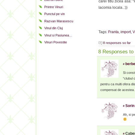
carei titlu zicea asa:
Printre Vinuri
lacomia locala..:))
Punctul pe vin
Razvan Marasescu
Vinul din Cluj
Tags:
Franta
,
import
,
V
Vinul si Pasiunea…
Vinuri Povestite
8 responses so far
8 Responses to
berbe
#
Si const
“clubul 
pentru ca multi ofera dis
compensat de acestea.
Sorin
#
Ah, si p
Caber
#