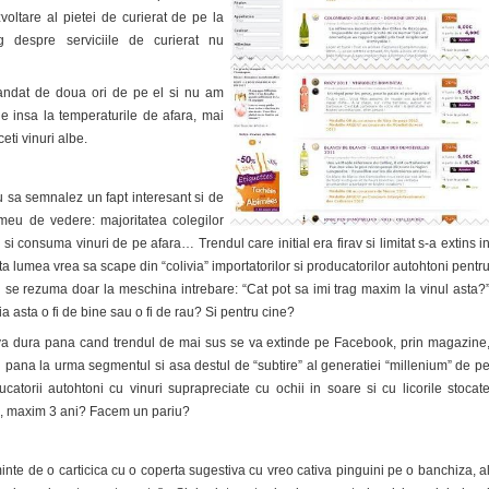
voltare al pietei de curierat de pe la
 despre serviciile de curierat nu
ndat de doua ori de pe el si nu am
 insa la temperaturile de afara, mai
eti vinuri albe.
u sa semnalez un fapt interesant si de
 meu de vedere: majoritatea colegilor
si consuma vinuri de pe afara… Trendul care initial era firav si limitat s-a extins i
ta lumea vrea sa scape din “colivia” importatorilor si producatorilor autohtoni pentr
n se rezuma doar la meschina intrebare: “Cat pot sa imi trag maxim la vinul asta?
a asta o fi de bine sau o fi de rau? Si pentru cine?
 va dura pana cand trendul de mai sus se va extinde pe Facebook, prin magazine
 pana la urma segmentul si asa destul de “subtire” al generatiei “millenium” de p
catorii autohtoni cu vinuri suprapreciate cu ochii in soare si cu licorile stocat
 2, maxim 3 ani? Facem un pariu?
te de o carticica cu o coperta sugestiva cu vreo cativa pinguini pe o banchiza, a