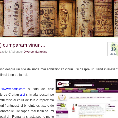
a) cumparam vinuri…
Jul
19
a
at 5:48 AM under
Diverse
,
Marketing
2012
esc despre un site de unde mai achizitionez vinuri. Si despre un trend interesan
timul timp pe la noi.
e
www.vinatis.com
si fata de cele
ate de Ciprian
aici
si in alte posturi pe
tul forte al celui de fata o reprezinta
uri frantuzesti si bineinteles taxele de
onorabile. De fapt e mai ieftin sa imi
 decat din Romania si asta spune multe