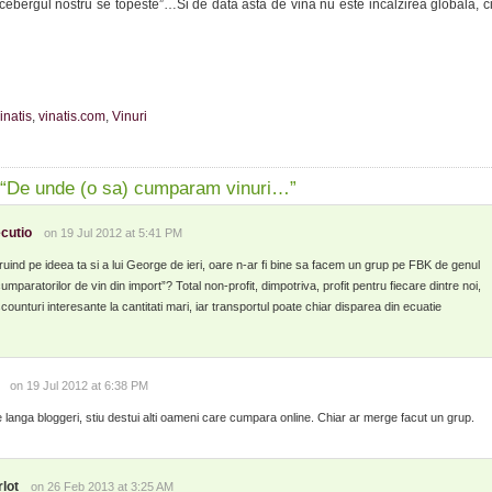
 “Icebergul nostru se topeste”…Si de data asta de vina nu este incalzirea globala, c
inatis
,
vinatis.com
,
Vinuri
 “De unde (o sa) cumparam vinuri…”
cutio
on 19 Jul 2012 at 5:41 PM
ruind pe ideea ta si a lui George de ieri, oare n-ar fi bine sa facem un grup pe FBK de genul
cumparatorilor de vin din import”? Total non-profit, dimpotriva, profit pentru fiecare dintre noi,
counturi interesante la cantitati mari, iar transportul poate chiar disparea din ecuatie
on 19 Jul 2012 at 6:38 PM
e langa bloggeri, stiu destui alti oameni care cumpara online. Chiar ar merge facut un grup.
lot
on 26 Feb 2013 at 3:25 AM