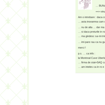
… BUNA 
==> vinu
Am o intrebare : daca cu
… asta inseamna cam c
… nu de alta … dar ma 
… si daca preturile in 
… ma gindesc sa-mi trim
… imi pare rau ca nu gus
merci !
p.s. … ca info :
la Montreal Cuve Uberl
… firma de stat=SAQ ca
… am inteles ca in ro e 