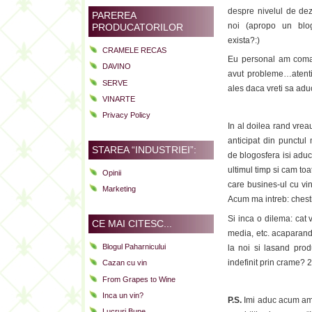
despre nivelul de dez
PAREREA
noi (apropo un blog
PRODUCATORILOR
exista?:)
CRAMELE RECAS
Eu personal am coma
DAVINO
avut probleme…atentie
SERVE
ales daca vreti sa aduc
VINARTE
Privacy Policy
In al doilea rand vrea
anticipat din punctul
STAREA “INDUSTRIEI”:
de blogosfera isi aduc 
ultimul timp si cam toa
Opinii
care busines-ul cu vi
Marketing
Acum ma intreb: chesti
Si inca o dilema: cat
CE MAI CITESC...
media, etc. acaparand
Blogul Paharnicului
la noi si lasand produ
indefinit prin crame?
Cazan cu vin
From Grapes to Wine
Inca un vin?
P.S.
Imi aduc acum amin
Lucruri Bune