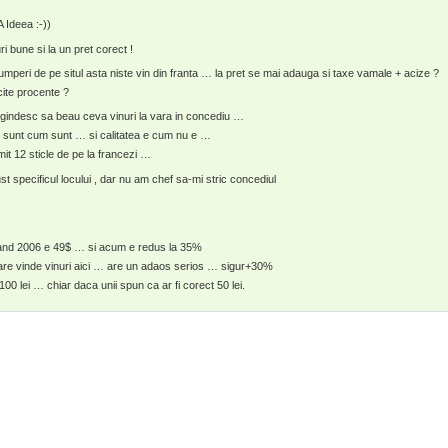
Ideea :-))
ri bune si la un pret corect !
mperi de pe situl asta niste vin din franta … la pret se mai adauga si taxe vamale + acize ?
ite procente ?
gindesc sa beau ceva vinuri la vara in concediu …
ro sunt cum sunt … si calitatea e cum nu e …
it 12 sticle de pe la francezi …
t specificul locului , dar nu am chef sa-mi stric concediul
and 2006 e 49$ … si acum e redus la 35%
re vinde vinuri aici … are un adaos serios … sigur+30%
100 lei … chiar daca unii spun ca ar fi corect 50 lei.