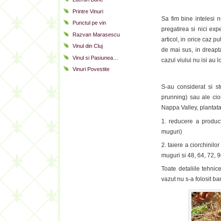
.
Printre Vinuri
Sa fim bine intelesi 
Punctul pe vin
pregatirea si nici exp
Razvan Marasescu
articol, in orice caz pu
Vinul din Cluj
de mai sus, in dreapta
Vinul si Pasiunea…
cazul viului nu isi au 
Vinuri Povestite
S-au considerat si st
prunning) sau ale cior
Nappa Valley, plantata 
1. reducere a product
muguri)
2. taiere a ciorchinilo
muguri si 48, 64, 72, 
Toate detaliile tehnic
vazut nu s-a folosit ba