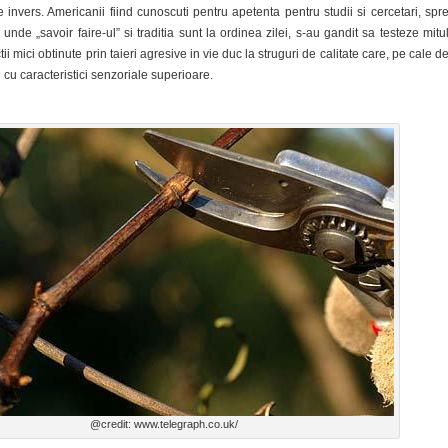
invers. Americanii fiind cunoscuti pentru apetenta pentru studii si cercetari, spr
unde „savoir faire-ul” si traditia sunt la ordinea zilei, s-au gandit sa testeze mitu
i mici obtinute prin taieri agresive in vie duc la struguri de calitate care, pe cale d
 cu caracteristici senzoriale superioare.
@credit: www.telegraph.co.uk/