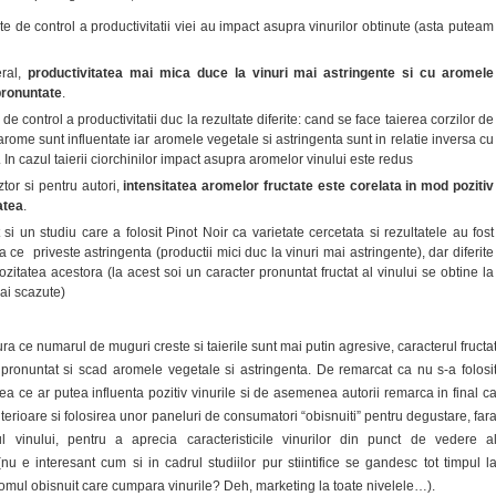
te de control a productivitatii viei au impact asupra vinurilor obtinute (asta puteam
eral,
productivitatea mai mica duce la vinuri mai astringente si cu aromele
pronuntate
.
de control a productivitatii duc la rezultate diferite: cand se face taierea corzilor de
arome sunt influentate iar aromele vegetale si astringenta sunt in relatie inversa cu
. In cazul taierii ciorchinilor impact asupra aromelor vinului este redus
tor si pentru autori,
intensitatea aromelor fructate este corelata in mod pozitiv
atea
.
si un studiu care a folosit Pinot Noir ca varietate cercetata si rezultatele au fost
a ce priveste astringenta (productii mici duc la vinuri mai astringente), dar diferite
tuozitatea acestora (la acest soi un caracter pronuntat fructat al vinului se obtine la
mai scazute)
ra ce numarul de muguri creste si taierile sunt mai putin agresive, caracterul fructa
 pronuntat si scad aromele vegetale si astringenta. De remarcat ca nu s-a folosi
ea ce ar putea influenta pozitiv vinurile si de asemenea autorii remarca in final c
lterioare si folosirea unor paneluri de consumatori “obisnuiti” pentru degustare, far
l vinului, pentru a aprecia caracteristicile vinurilor din punct de vedere a
(nu e interesant cum si in cadrul studiilor pur stiintifice se gandesc tot timpul l
 omul obisnuit care cumpara vinurile? Deh, marketing la toate nivelele…).