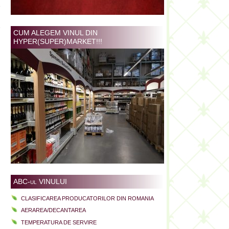
e
l
e
CUM ALEGEM VINUL DIN
HYPER(SUPER)MARKET!!!
ABC-ul VINULUI
CLASIFICAREA PRODUCATORILOR DIN ROMANIA
AERAREA/DECANTAREA
TEMPERATURA DE SERVIRE