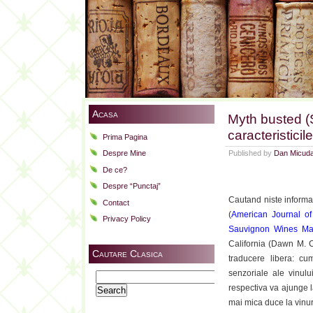
Acasa
Myth busted (
caracteristici
Prima Pagina
Published by
Dan Micud
Despre Mine
De ce?
Despre “Punctaj”
Cautand niste informat
Contact
(
American Journal of
Privacy Policy
Sauvignon Wines Mad
California (Dawn M. C
Cautare Clasica
traducere libera: cu
senzoriale ale vinului
Search
respectiva va ajunge l
for:
mai mica duce la vinur