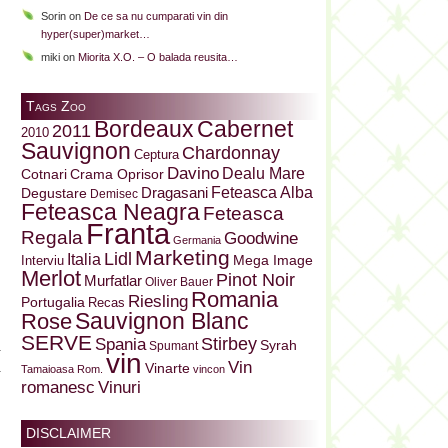
Sorin
on
De ce sa nu cumparati vin din
hyper(super)market…
miki
on
Miorita X.O. – O balada reusita…
Tags Zoo
Bordeaux
Cabernet
2011
2010
Sauvignon
Chardonnay
Ceptura
Davino
Dealu Mare
Cotnari
Crama Oprisor
Dragasani
Feteasca Alba
Degustare
Demisec
Feteasca Neagra
Feteasca
Franta
Regala
Goodwine
Germania
Marketing
Lidl
Italia
Mega Image
Interviu
Merlot
Pinot Noir
Murfatlar
Oliver Bauer
Romania
Riesling
Portugalia
Recas
Sauvignon Blanc
Rose
SERVE
Stirbey
Spania
Syrah
Spumant
a
vin
Vin
Vinarte
a
Tamaioasa Rom.
vincon
Vinuri
romanesc
DISCLAIMER