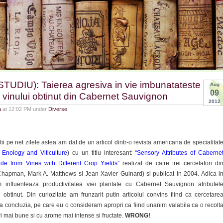
STUDIU): Taierea agresiva in vie imbunatateste
Aug
09
le vinului obtinut din Cabernet Sauvignon
2012
a
at 12:02 PM under
Diverse
ii pe net zilele astea am dat de un articol dintr-o revista americana de specialitat
 Enology and Viticulture
) cu un titlu interesant:
“
Sensory Attributes of Caberne
e from Vines with Different Crop Yields
”
realizat de catre trei cercetatori di
hapman, Mark A. Matthews si Jean-Xavier Guinard) si publicat in 2004. Adica i
m influenteaza productivitatea viei plantate cu Cabernet Sauvignon atributel
 obtinut. Din curiozitate am frunzarit putin articolul convins fiind ca cercetare
a concluzia, pe care eu o consideram apropri ca fiind unanim valabila ca o recolt
i mai bune si cu arome mai intense si fructate.
WRONG!