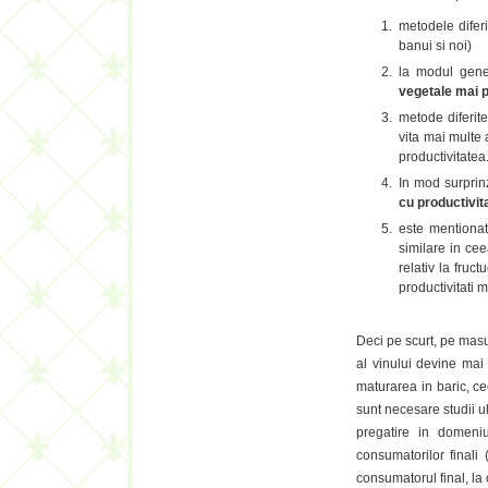
metodele diferi
banui si noi)
la modul gen
vegetale mai 
metode diferite 
vita mai multe 
productivitatea
In mod surprinz
cu productivit
este mentionat 
similare in cee
relativ la fruc
productivitati 
Deci pe scurt, pe masu
al vinului devine mai
maturarea in baric, ce
sunt necesare studii u
pregatire in domeniu
consumatorilor finali 
consumatorul final, la