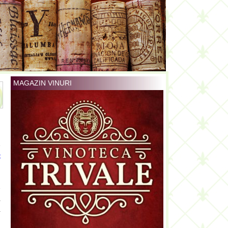
MAGAZIN VINURI
e
t
n
n
e
a
a