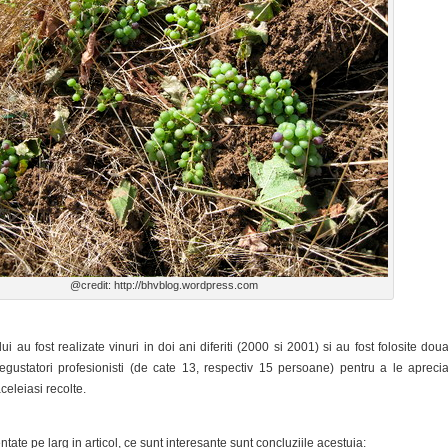
@credit: http://bhvblog.wordpress.com
i au fost realizate vinuri in doi ani diferiti (2000 si 2001) si au fost folosite dou
degustatori profesionisti (de cate 13, respectiv 15 persoane) pentru a le apreci
celeiasi recolte.
tate pe larg in articol, ce sunt interesante sunt concluziile acestuia: