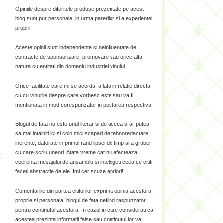
Opiniile despre diferitele produse prezentate pe acest
blog sunt pur personale, in urma parerilor si a experientei
proprii.
Aceste opinii sunt independente si neinfluentate de
contracte de sponsorizare, promovare sau orice alta
natura cu entitati din domeniu industriei vinului.
Orice facilitate care mi se acorda, aflata in relatie directa
cu cu vinurile despre care vorbesc este sau va fi
mentionata in mod corespunzator in postarea respectiva.
Blogul de fata nu este unul literar si de aceea s-ar putea
sa mai intalniti ici si colo mici scapari de tehnoredactare
inerente, datorate in primul rand lipsei de timp si a grabei
cu care scriu uneori. Atata vreme cat nu afecteaza
t
coerenta mesajului de ansamblu si intelegeti ceea ce cititi,
t
faceti abstractie de ele. Imi cer scuze apriori!
a
a
Comentariile din partea cititorilor exprima opinia acestora,
l
proprie si personala, blogul de fata nefiind raspunzator
a
pentru continutul acestora. In cazul in care considerati ca
acestea prezinta informatii false sau continutul lor va