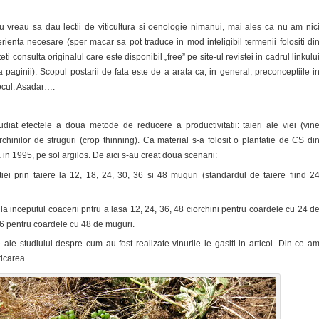
nu vreau sa dau lectii de viticultura si oenologie nimanui, mai ales ca nu am nic
erienta necesare (sper macar sa pot traduce in mod inteligibil termenii folositi di
teti consulta originalul care este disponibil „free” pe site-ul revistei in cadrul linkulu
 paginii). Scopul postarii de fata este de a arata ca, in general, preconceptiile i
locul. Asadar….
udiat efectele a doua metode de reducere a productivitatii: taieri ale viei (vin
chinilor de struguri (crop thinning). Ca material s-a folosit o plantatie de CS di
in 1995, pe sol argilos. De aici s-au creat doua scenarii:
iei prin taiere la 12, 18, 24, 30, 36 si 48 muguri (standardul de taiere fiind 2
r la inceputul coacerii pntru a lasa 12, 24, 36, 48 ciorchini pentru coardele cu 24 d
96 pentru coardele cu 48 de muguri.
e ale studiului despre cum au fost realizate vinurile le gasiti in articol. Din ce a
ricarea.