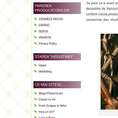
Se pare ca e exact pe 
PAREREA
deosebire de francezi 
PRODUCATORILOR
conform caruia producti
CRAMELE RECAS
consecinta, dau vinuri
DAVINO
.
SERVE
VINARTE
Privacy Policy
STAREA “INDUSTRIEI”:
Opinii
Marketing
CE MAI CITESC...
Blogul Paharnicului
Cazan cu vin
From Grapes to Wine
Inca un vin?
Lucruri Bune