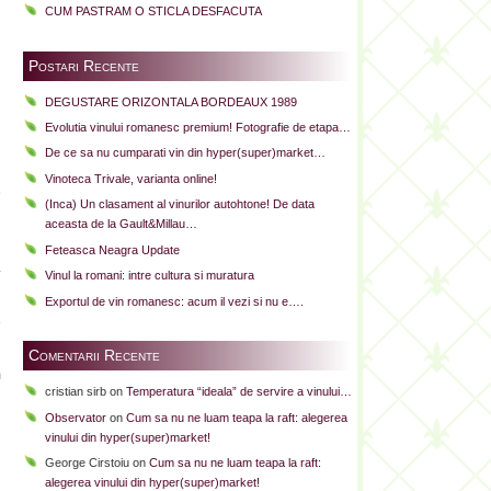
CUM PASTRAM O STICLA DESFACUTA
i
Postari Recente
n
i
DEGUSTARE ORIZONTALA BORDEAUX 1989
n
Evolutia vinului romanesc premium! Fotografie de etapa…
De ce sa nu cumparati vin din hyper(super)market…
Vinoteca Trivale, varianta online!
e
(Inca) Un clasament al vinurilor autohtone! De data
n
aceasta de la Gault&Millau…
Feteasca Neagra Update
4
Vinul la romani: intre cultura si muratura
Exportul de vin romanesc: acum il vezi si nu e….
e
Comentarii Recente
m
cristian sirb
on
Temperatura “ideala” de servire a vinului…
Observator
on
Cum sa nu ne luam teapa la raft: alegerea
vinului din hyper(super)market!
George Cirstoiu
on
Cum sa nu ne luam teapa la raft:
alegerea vinului din hyper(super)market!