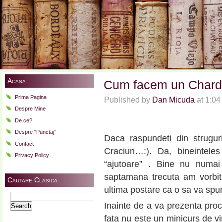
Acasa
Cum facem un Chard
Prima Pagina
Published by
Dan Micuda
at 1:0
Despre Mine
De ce?
Despre “Punctaj”
Daca raspundeti din strugu
Contact
Craciun…:). Da, bineinteles
Privacy Policy
“ajutoare” . Bine nu numa
saptamana trecuta am vorbi
Cautare Clasica
ultima postare ca o sa va spu
Search
Inainte de a va prezenta proc
for:
fata nu este un minicurs de vi