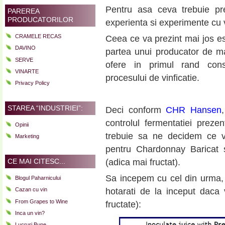
Pentru asa ceva trebuie pre
PAREREA
PRODUCATORILOR
experienta si experimente cu vi
CRAMELE RECAS
Ceea ce va prezint mai jos est
DAVINO
partea unui producator de mat
SERVE
ofere in primul rand cons
VINARTE
procesului de vinficatie.
Privacy Policy
STAREA “INDUSTRIEI”:
Deci conform
CHR Hansen
controlul fermentatiei preze
Opinii
trebuie sa ne decidem ce 
Marketing
pentru Chardonnay Baricat
CE MAI CITESC...
(adica mai fructat).
Sa incepem cu cel din urma, 
Blogul Paharnicului
Cazan cu vin
hotarati de la inceput daca
From Grapes to Wine
fructate):
Inca un vin?
Lucruri Bune