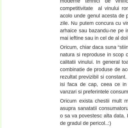
moderne tehnici de vinifi
competitivitate al vinului r
acolo unde genul acesta de p
zile. Nu putem concura cu vinu
arhaice sau bazandu-ne pe in
mai ieftine sau in cel de al doi
Oricum, chiar daca suna “stiint
natura si reproduse in scop 
calitatii vinului. In general 
combinatie de produse de aces
rezultat previzibil si constant
isi faca de cap, ceea ce in
vanzari si preferintele consum
Oricum exista chestii mult 
asupra sanatatii consumatoru
o sa va povestesc alta data. I
de gradul de pericol..:)