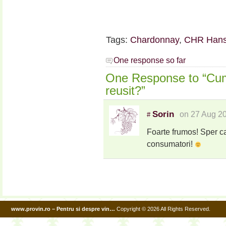
Tags:
Chardonnay
,
CHR Han
One response so far
One Response to “Cu
reusit?”
Sorin
on 27 Aug 2
#
Foarte frumos! Sper ca 
consumatori!
www.provin.ro – Pentru si despre vin…
Copyright © 2026 All Rights Reserved.