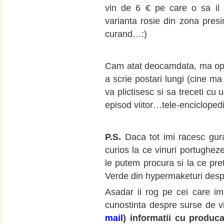
vin de 6 € pe care o sa il p
varianta rosie din zona pres
curand…:)
Cam atat deocamdata, ma opre
a scrie postari lungi (cine ma
va plictisesc si sa treceti cu
episod viitor…tele-enciclope
P.S.
Daca tot imi racesc gura
curios la ce vinuri portughe
le putem procura si la ce pret
Verde din hypermaketuri des
Asadar ii rog pe cei care im
cunostinta despre surse de 
mail
) informatii cu produca