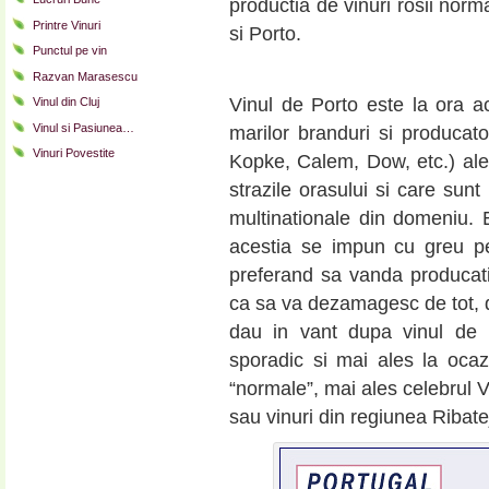
productia de vinuri rosii norm
Printre Vinuri
si Porto.
Punctul pe vin
Razvan Marasescu
Vinul de Porto este la ora 
Vinul din Cluj
Vinul si Pasiunea…
marilor branduri si producat
Vinuri Povestite
Kopke, Calem, Dow, etc.) ale
strazile orasului si care sunt
multinationale din domeniu. E
acestia se impun cu greu pe
preferand sa vanda producatia
ca sa va dezamagesc de tot, 
dau in vant dupa vinul de 
sporadic si mai ales la ocaz
“normale”, mai ales celebrul V
sau vinuri din regiunea Ribat