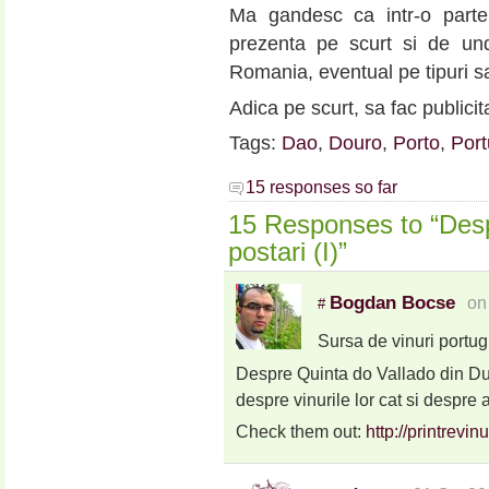
Ma gandesc ca intr-o parte 
prezenta pe scurt si de un
Romania, eventual pe tipuri s
Adica pe scurt, sa fac publicit
Tags:
Dao
,
Douro
,
Porto
,
Port
15 responses so far
15 Responses to “Desp
postari (I)”
Bogdan Bocse
on
#
Sursa de vinuri port
Despre Quinta do Vallado din Duo
despre vinurile lor cat si despre 
Check them out:
http://printrevin