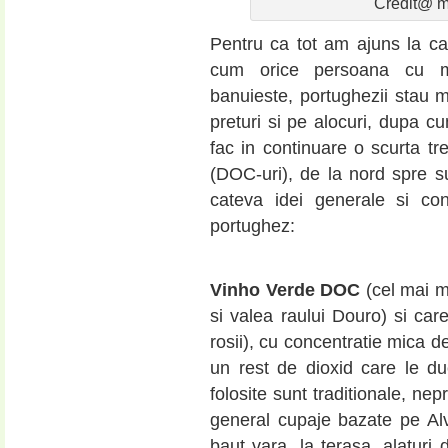
Credit@ 
Pentru ca tot am ajuns la cap
cum orice persoana cu mi
banuieste, portughezii stau mu
preturi si pe alocuri, dupa cu
fac in continuare o scurta tre
(DOC-uri), de la nord spre s
cateva idei generale si con
portughez:
Vinho Verde DOC
(cel mai m
si valea raului Douro) si care
rosii), cu concentratie mica d
un rest de dioxid care le d
folosite sunt traditionale, ne
general cupaje bazate pe Alv
baut vara, la terasa, alaturi 