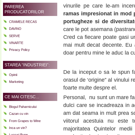
vinurile pe care le-am ince
PAREREA
PRODUCATORILOR
ramas impresionat in mod po
portugheze si de diversitat
CRAMELE RECAS
care le pot asemana (pastrand b
DAVINO
SERVE
Cred ca fiecare poate gasi un 
VINARTE
mai mult decat decente. Eu 
Privacy Policy
doar pentru mine le aduc la cu
STAREA “INDUSTRIEI”:
De la inceput o sa le spun fa
Opinii
orasul de ‘origine” al vinului 
Marketing
foarte multe despre el.
CE MAI CITESC...
Personal, nu sunt un mare fan 
dulci care se incadreaza in a
Blogul Paharnicului
am dat seama in mult prea scur
Cazan cu vin
viitorul acestuia nu este t
From Grapes to Wine
majoritatea Quintelor medi
Inca un vin?
Lucruri Bune