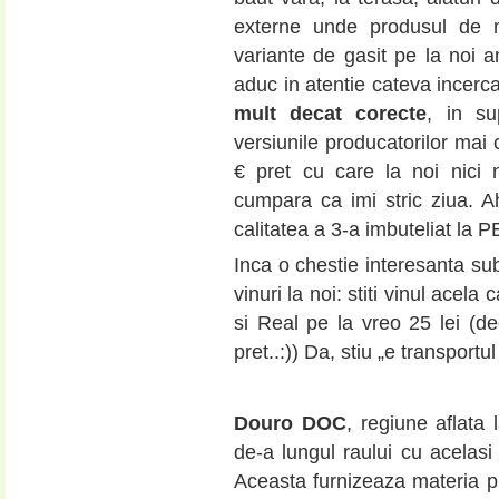
externe unde produsul de 
variante de gasit pe la noi a
aduc in atentie cateva incerc
mult decat corecte
, in s
versiunile producatorilor mai c
€ pret cu care la noi nic
cumpara ca imi stric ziua. 
calitatea a 3-a imbuteliat la P
Inca o chestie interesanta sub
vinuri la noi: stiti vinul acel
si Real pe la vreo 25 lei (de
pret..:)) Da, stiu „e transpo
Douro DOC
, regiune aflata 
de-a lungul raului cu acelasi
Aceasta furnizeaza materia pr