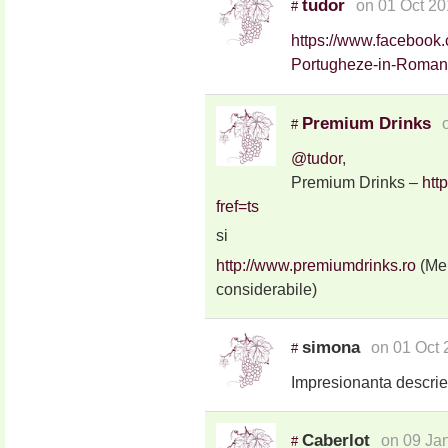
tudor
on 01 Oct 20
#
https://www.facebook
Portugheze-in-Roman
Premium Drinks
#
@tudor
,
Premium Drinks –
htt
fref=ts
si
http://www.premiumdrinks.ro
(Mem
considerabile)
simona
on 01 Oct 
#
Impresionanta descrier
Caberlot
on 09 Ja
#