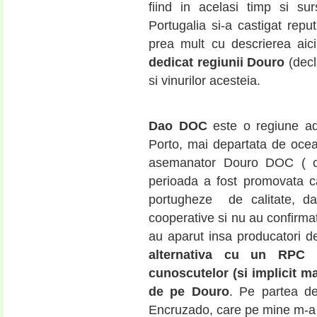
fiind in acelasi timp si su
Portugalia si-a castigat repu
prea mult cu descrierea ai
dedicat regiunii Douro
(decl
si vinurilor acesteia.
Dao DOC
este o regiune ad
Porto, mai departata de ocean
asemanator Douro DOC ( cu
perioada a fost promovata ca
portugheze de calitate, d
cooperative si nu au confirmat
au aparut insa producatori de
alternativa cu un RPC
cunoscutelor (si implicit ma
de pe Douro
. Pe partea de
Encruzado, care pe mine m-a s