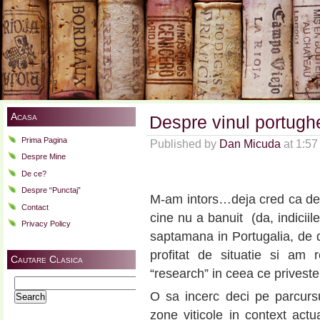
Acasa
Despre vinul portughe
Prima Pagina
Published by
Dan Micuda
at 1:5
Despre Mine
De ce?
Despre “Punctaj”
M-am intors…deja cred ca devi
Contact
cine nu a banuit (da, indiciil
Privacy Policy
saptamana in Portugalia, de d
profitat de situatie si am
Cautare Clasica
“research” in ceea ce priveste
Search
O sa incerc deci pe parcursu
for:
zone viticole in context act