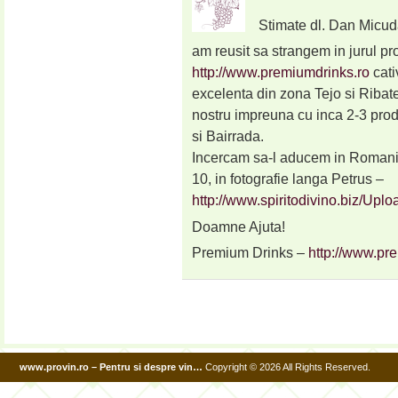
Stimate dl. Dan Micu
am reusit sa strangem in jurul p
http://www.premiumdrinks.ro
cati
excelenta din zona Tejo si Ribate
nostru impreuna cu inca 2-3 prod
si Bairrada.
Incercam sa-l aducem in Romania
10, in fotografie langa Petrus –
http://www.spiritodivino.biz/U
Doamne Ajuta!
Premium Drinks –
http://www.pr
www.provin.ro – Pentru si despre vin…
Copyright © 2026 All Rights Reserved.