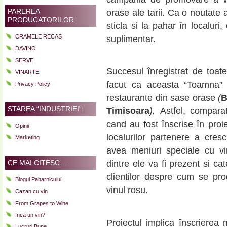
PAREREA
orase ale tarii. Ca o noutate 
PRODUCATORILOR
sticla si la pahar în localuri
CRAMELE RECAS
suplimentar.
DAVINO
SERVE
Succesul înregistrat de toa
VINARTE
facut ca aceasta “Toamna”
Privacy Policy
restaurante din sase orase
(
B
STAREA “INDUSTRIEI”:
Timisoara
).
Astfel, comparat
cand au fost înscrise în proi
Opinii
localurilor partenere a cres
Marketing
avea meniuri speciale cu vin
CE MAI CITESC...
dintre ele va fi prezent si c
clientilor despre cum se pr
Blogul Paharnicului
vinul rosu.
Cazan cu vin
From Grapes to Wine
Inca un vin?
Proiectul implica înscrierea m
Lucruri Bune