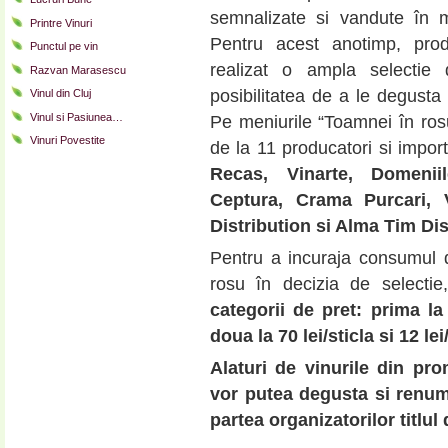
semnalizate si vandute în 
Printre Vinuri
Pentru acest anotimp, produ
Punctul pe vin
realizat o ampla selectie d
Razvan Marasescu
posibilitatea de a le degusta 
Vinul din Cluj
Vinul si Pasiunea…
Pe meniurile “Toamnei în rosu”
Vinuri Povestite
de la 11 producatori si import
Recas, Vinarte, Domeni
Ceptura, Crama Purcari, V
Distribution si Alma Tim Dis
Pentru a incuraja consumul d
rosu în decizia de selectie,
categorii de pret: prima la 
doua la 70 lei/sticla si 12 le
Alaturi de vinurile din pro
vor putea degusta si renumi
partea organizatorilor titlul