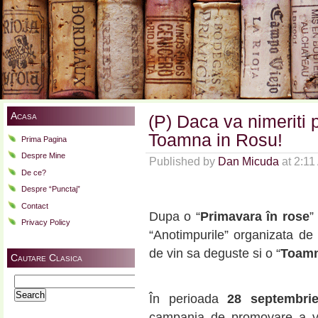
Acasa
(P) Daca va nimeriti p
Toamna in Rosu!
Prima Pagina
Despre Mine
Published by
Dan Micuda
at 2:1
De ce?
Despre “Punctaj”
Contact
Dupa o “
Primavara în rose
”
Privacy Policy
“Anotimpurile” organizata d
de vin sa deguste si o “
Toamn
Cautare Clasica
Search
for:
În perioada
28 septembri
campania de promovare a vin