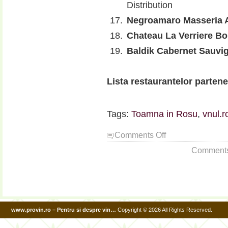
Distribution
Negroamaro Masseria 
Chateau La Verriere B
Baldik Cabernet Sauvi
Lista restaurantelor partene
.
Tags:
Toamna in Rosu
,
vnul.r
on
Comments Off
(P)
Comments a
Daca
va
nimeriti
prin
restaurante,
nu
www.provin.ro – Pentru si despre vin…
Copyright © 2026 All Rights Reserved.
ratati:
Toamna