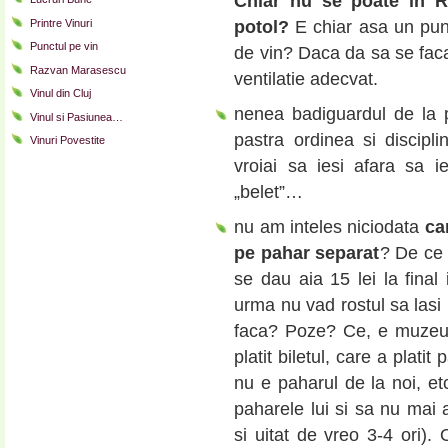
Chiar nu se poate in 
potol?
E chiar asa un punc
Printre Vinuri
Punctul pe vin
de vin? Daca da sa se faca
Razvan Marasescu
ventilatie adecvat.
Vinul din Cluj
nenea badiguardul de la p
Vinul si Pasiunea…
pastra ordinea si discipl
Vinuri Povestite
vroiai sa iesi afara sa i
„belet”…
nu am inteles niciodata
ca
pe pahar separat
? De ce 
se dau aia 15 lei la fina
urma nu vad rostul sa lasi
faca? Poze? Ce, e muzeu? 
platit biletul, care a plati
nu e paharul de la noi, et
paharele lui si sa nu mai 
si uitat de vreo 3-4 ori). 