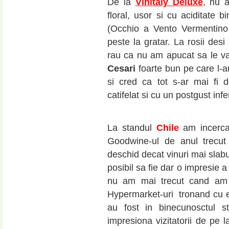
De la
Vinitaly Deluxe
, nu 
floral, usor si cu aciditate
(Occhio a Vento Vermentino 
peste la gratar. La rosii desi
rau ca nu am apucat sa le va
Cesari
foarte bun pe care l-a
si cred ca tot s-ar mai fi 
catifelat si cu un postgust inf
La standul
Chile
am incerca
Goodwine-ul de anul trecu
deschid decat vinuri mai slabu
posibil sa fie dar o impresie 
nu am mai trecut cand am 
Hypermarket-uri tronand cu 
au fost in binecunosctul 
impresiona vizitatorii de pe l