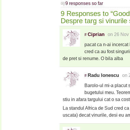
9 responses so far
9 Responses to “Good
Despre targ si vinurile 
Ciprian
on 26 Nov
#
pacat ca n-ai incercat
cred ca au fost singuri
de pret si renume. O bila alba
Radu Ionescu
on 
#
Barolo-ul mi-a placut s
bugetului meu. Teorema
stiu in afara targului cat o sa cost
La standul Africa de Sud cred ca
uscata) decat vinurile, desi eu a