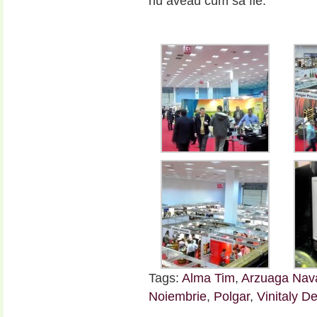
nu aveau cum sa fie.
Tags:
Alma Tim
,
Arzuaga Nav
Noiembrie
,
Polgar
,
Vinitaly D