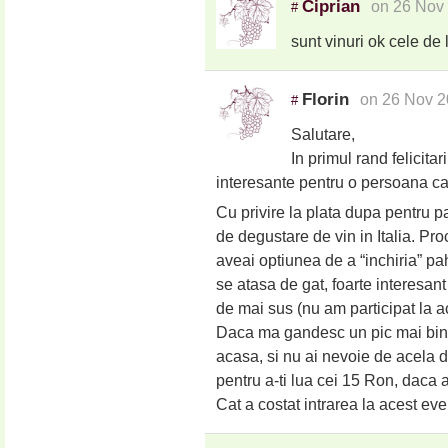
Ciprian
on 26 Nov
#
sunt vinuri ok cele de
Florin
on 26 Nov 2
#
Salutare,
In primul rand felicitar
interesante pentru o persoana ca
Cu privire la plata dupa pentru p
de degustare de vin in Italia. Proc
aveai optiunea de a “inchiria” pa
se atasa de gat, foarte interesant
de mai sus (nu am participat la 
Daca ma gandesc un pic mai bine 
acasa, si nu ai nevoie de acela de 
pentru a-ti lua cei 15 Ron, daca a
Cat a costat intrarea la acest ev