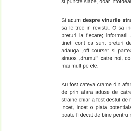
si puncte slabe, doar intotde
Si acum
despre vinurile st
sa le trec in revista. O sa i
preturi la fiecare; informatii
tineti cont ca sunt preturi de
adauga „off course” si parte
sinuos „drumul” catre noi, co
mai mult pe ele.
Au fost cateva crame din afara
de prin afara aduse de catr
straine chiar a fost destul d
incet, incet o piata potentia
poate fi decat de bine pentru 