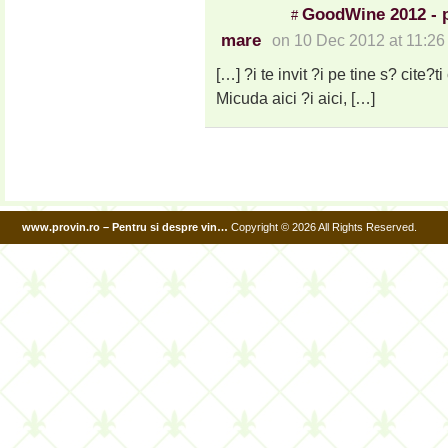
GoodWine 2012 - p
#
mare
on 10 Dec 2012 at 11:2
[…] ?i te invit ?i pe tine s? cite
Micuda aici ?i aici, […]
www.provin.ro – Pentru si despre vin…
Copyright © 2026 All Rights Reserved.