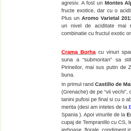
agresiv. A fost un
Montes Al
fructe exotice, dar cu o acidit
Plus un
Aromo Varietal 201
un nivel de aciditate mai r
combinatie cu fructul exotic 
Crama Borha
cu vinuri spa
suna a “submontan” sa stit
Pirineilor, mai sus putin de 
buna.
In primul rand
Castillo de M
(Grenache) de pe “vii vechi”,
tanini pufosi pe final si cu o a
merita (desi am inteles de la
Spania ). Apoi vinurile de la
E
cupaj de Tempranillo cu CS, le
ierboase, florale, condiment in