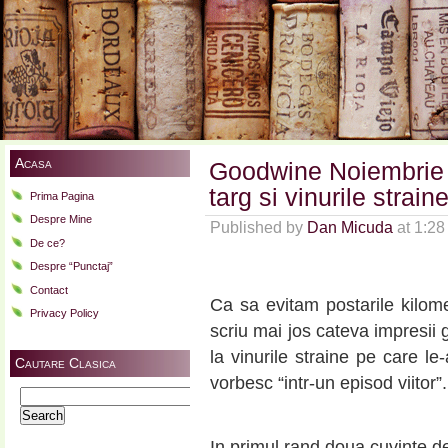
Acasa
Goodwine Noiembrie 
targ si vinurile strain
Prima Pagina
Despre Mine
Published by
Dan Micuda
at 1:2
De ce?
Despre “Punctaj”
Contact
Ca sa evitam postarile kilome
Privacy Policy
scriu mai jos cateva impresii 
la vinurile straine pe care l
Cautare Clasica
vorbesc “intr-un episod viitor”.
Search
for:
In primul rand doua cuvinte d