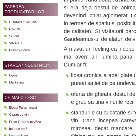
PAREREA
si era deja destul de anim
PRODUCATORILOR
devenind chiar aglomerat.
L
CRAMELE RECAS
in termen de spatiu si posibili
DAVINO
de calitate). Si vizitatorii pa
SERVE
Gaudeamus-ul de alaturi de v
VINARTE
Am avut un feeling ca incep
Privacy Policy
mai avem ani lumina pana ac
Cum ar fi:
STAREA “INDUSTRIEI”:
lipsa cronica a apei plate 
Opinii
puteai sa iei de pe undeva
Marketing
oferta de gheata destul de
CE MAI CITESC...
e greu sa tina vinurile reci
Blogul Paharnicului
standurile cu bucatarie si
Cazan cu vin
vin. Cand incepea carev
From Grapes to Wine
miroseai decat mancare d
Inca un vin?
Lucruri Bune