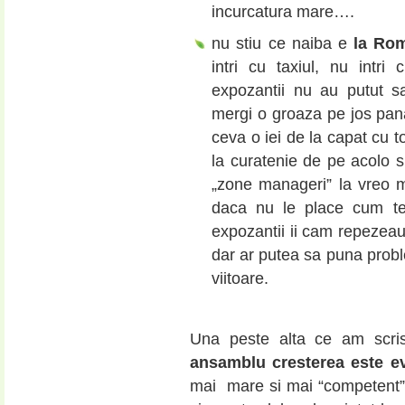
incurcatura mare….
nu stiu ce naiba e
la Rom
intri cu taxiul, nu intr
expozantii nu au putut sa
mergi o groaza pe jos pana
ceva o iei de la capat cu to
la curatenie de pe acolo s
„zone manageri” la vreo m
daca nu le place cum te
expozantii ii cam repezeau
dar ar putea sa puna prob
viitoare.
Una peste alta ce am scri
ansamblu cresterea este e
mai mare si mai “competent” t