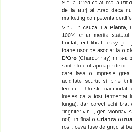
Sicilia. Cred ca ati mai auzit d
de la Burj al Arab daca nu
marketing competenta dealtfel
Vinul in cauza,
La Planta
, 
100% chiar merita statutul 
fructat, echilibrat, easy goi
foarte usor de asociat la o di
D’Oro
(Chardonnay) mi s-a pa
simte fructul aproape deloc,
care lasa o impresie grea 
aciditate scurta si bine tin
lemnului. Un stil mai ciudat
inteles ca a fost fermentat 
lunga), dar corect echilibrat
“inghite” vinul, gen Mondavi 
noi). In final o
Crianza Arzu
rosii, ceva tuse de grajd si b