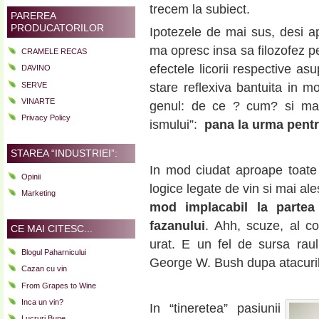
trecem la subiect.
PAREREA
PRODUCATORILOR
Ipotezele de mai sus, desi a
ma opresc insa sa filozofez p
CRAMELE RECAS
efectele licorii respective as
DAVINO
SERVE
stare reflexiva bantuita in mo
VINARTE
genul: de ce ? cum? si mai 
Privacy Policy
ismului”:
pana la urma
pent
STAREA “INDUSTRIEI”:
In mod ciudat aproape toate 
Opinii
logice legate de vin si mai al
Marketing
mod implacabil la partea 
fazanului
. Ahh, scuze, al c
CE MAI CITESC...
urat. E un fel de sursa rau
Blogul Paharnicului
George W. Bush dupa atacuril
Cazan cu vin
From Grapes to Wine
Inca un vin?
In “tineretea” pasiunii
Lucruri Bune