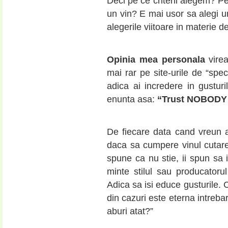
Deci pe ce criterii alegem? Pe
un vin? E mai usor sa alegi un
alegerile viitoare in materie
Opinia mea personala
virea
mai rar pe site-urile de “spec
adica ai incredere in gusturi
enunta asa:
“Trust NOBODY b
De fiecare data cand vreun 
daca sa cumpere vinul cutare, 
spune ca nu stie, ii spun sa
minte stilul sau producatoru
Adica sa isi educe gusturile.
din cazuri este eterna intreb
aburi atat?”