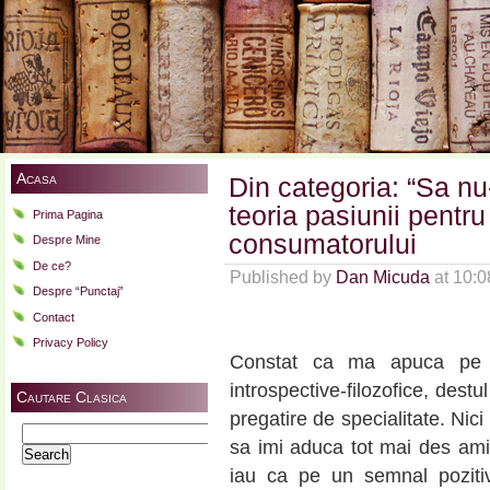
Acasa
Din categoria: “Sa nu-t
teoria pasiunii pentru
Prima Pagina
consumatorului
Despre Mine
De ce?
Published by
Dan Micuda
at 10:
Despre “Punctaj”
Contact
Privacy Policy
Constat ca ma apuca pe l
introspective-filozofice, destu
Cautare Clasica
pregatire de specialitate. Nici 
Search
sa imi aduca tot mai des ami
for:
iau ca pe un semnal poziti