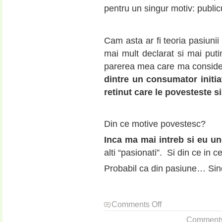
pentru un singur motiv: public
Cam asta ar fi teoria pasiunii
mai mult declarat si mai putin
parerea mea care ma consider
dintre un consumator initia
retinut care le povesteste s
Din ce motive povestesc?
Inca ma mai intreb si eu
un
alti “pasionati”. Si din ce in 
Probabil ca din pasiune… Sin
on
Comments Off
Din
Comments a
categoria: