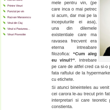
mele pentru vin, (pe
Printre Vinuri
care inca o mai petrec
Punctul pe vin
si acum, dar mai pe la
Razvan Marasescu
inceputurile ei asa),
Vinul din Cluj
una din dilemele
Vinul si Pasiunea…
existentiale care ma
Vinuri Povestite
ravasea frecvent era
eterna intreabare
filozofica:
“Cum aleg
eu vinul?”
. Intrebare
pe care de altfel cred ca si-
fata raftului de la hypermark
cu etichete.
Si atunci bineinteles au veni
cei carora le-au trecut prin fat
interpretari si care teoret
constienta.