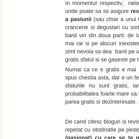
In momentul respectiv, rati
unde poate sa isi asigure
res
a pasiunii
(sau chiar a unui t
crancene si degustari cu sorbi
banii vin din doua parti: de 
mai rar si pe alocuri inexiste
simt nevoia sa dea banii pe u
gratis sfatul si se gaseste pe
Numai ca ce e gratis e mai
spus chestia asta, dar e un fe
sfaturile nu sunt gratis, i
probabilitatea foarte mare sa 
parea gratis si dezinteresate.
De cand citesc bloguri si revi
repetat cu obstinatie pe peste
(pasionat) cu care se te p