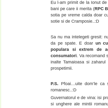
Eu l-am primit de la Ionut de
bani pe care ii merita (
RPC B
sotia pe vreme calda doar 
sotie si de Cramposie..:D
Sa nu ma intelegeti gresit: n
da pe spate. E doar
un cu
populara si extrem de ag
consumatori
. Va recomand sa
inalte Tamaioasa si zaharul i
prospetimii.
P.S.
Pfoai…uite dom’le ca s
romanesc..:D
Guvernatorul e de vina: isi p
si unghere ale mintii roman