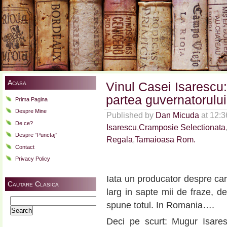
Acasa
Vinul Casei Isarescu:
partea guvernatorului
Prima Pagina
Despre Mine
Published by
Dan Micuda
at 12:
De ce?
Isarescu
,
Cramposie Selectionata
Despre “Punctaj”
Regala
,
Tamaioasa Rom.
Contact
Privacy Policy
Iata un producator despre care
Cautare Clasica
larg in sapte mii de fraze, de
Search
spune totul. In Romania….
for:
Deci pe scurt: Mugur Isar