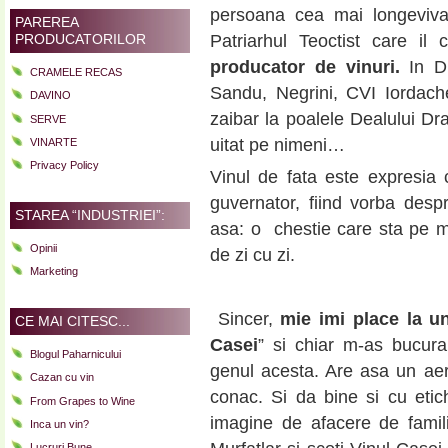
persoana cea mai longeviva 
PAREREA
PRODUCATORILOR
Patriarhul Teoctist care il
producator de vinuri.
In Dr
CRAMELE RECAS
Sandu, Negrini, CVI Iordach
DAVINO
zaibar la poalele Dealului Dra
SERVE
uitat pe nimeni…
VINARTE
Privacy Policy
Vinul de fata este expresia 
guvernator, fiind vorba des
STAREA “INDUSTRIEI”:
asa: o chestie care sta pe m
Opinii
de zi cu zi.
Marketing
Sincer,
mie imi place la u
CE MAI CITESC...
Casei
” si chiar m-as bucur
Blogul Paharnicului
genul acesta. Are asa un aer
Cazan cu vin
conac. Si da bine si cu etic
From Grapes to Wine
imagine de afacere de famil
Inca un vin?
Lucruri Bune