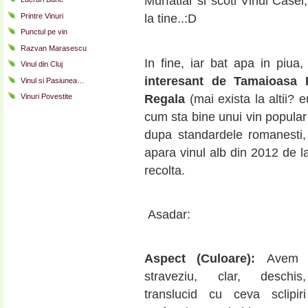
Murfatlar si scoti Vinul Cas
Printre Vinuri
la tine..:D
Punctul pe vin
Razvan Marasescu
In fine, iar bat apa in piua,
Vinul din Cluj
interesant de Tamaioasa
Vinul si Pasiunea…
Regala
(mai exista la altii?
Vinuri Povestite
cum sta bine unui vin popular 
dupa standardele romanest
apara vinul alb din 2012 de la
recolta.
Asadar:
Aspect (Culoare):
Avem 
straveziu, clar, deschi
translucid cu ceva sclipir