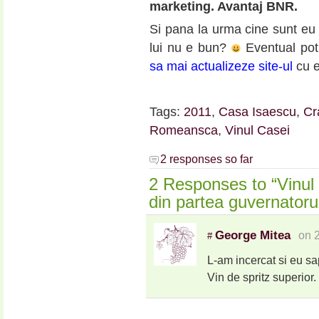
marketing. Avantaj BNR.
Si pana la urma cine sunt eu s
lui nu e bun?
Eventual pot 
sa mai actualizeze site-ul
cu e
Tags:
2011
,
Casa Isaescu
,
Cr
Romeansca
,
Vinul Casei
2 responses so far
2 Responses to “Vinul 
din partea guvernatorul
George Mitea
on 
#
L-am incercat si eu s
Vin de spritz superior.