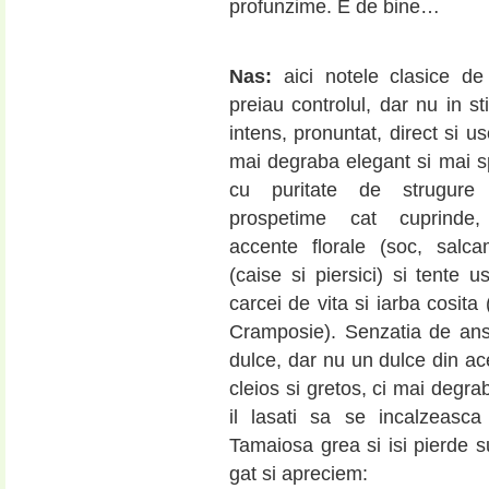
profunzime. E de bine…
Nas:
aici notele clasice d
preiau controlul, dar nu in sti
intens, pronuntat, direct si us
mai degraba elegant si mai s
cu puritate de strugure
prospetime cat cuprinde
accente florale (soc, salcam
(caise si piersici) si tente u
carcei de vita si iarba cosita
Cramposie). Senzatia de an
dulce, dar nu un dulce din acel
cleios si gretos, ci mai degra
il lasati sa se incalzeasc
Tamaiosa grea si isi pierde 
gat si apreciem: