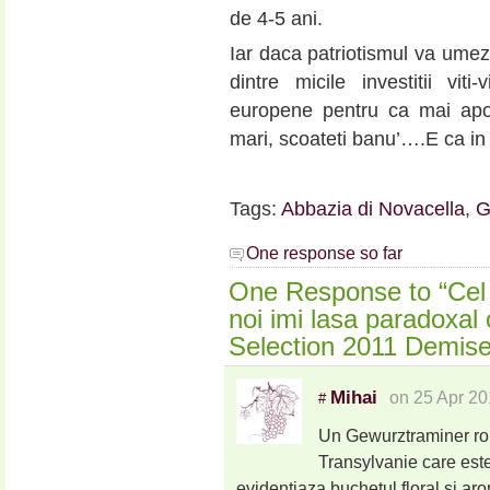
de 4-5 ani.
Iar daca patriotismul va umezes
dintre micile investitii vi
europene pentru ca mai apoi
mari, scoateti banu’….E ca in 
Tags:
Abbazia di Novacella
,
G
One response so far
One Response to “Cel
noi imi lasa paradoxal
Selection 2011 Demise
Mihai
on 25 Apr 20
#
Un Gewurztraminer ro
Transylvanie care este
evidentiaza buchetul floral si aro