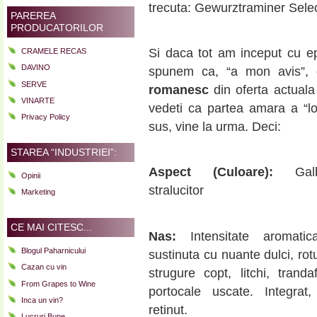
trecuta: Gewurztraminer Sele
PAREREA
PRODUCATORILOR
Si daca tot am inceput cu ep
CRAMELE RECAS
DAVINO
spunem ca, “a mon avis”, 
SERVE
romanesc
din oferta actual
VINARTE
vedeti ca partea amara a “lo
Privacy Policy
sus, vine la urma. Deci:
STAREA “INDUSTRIEI”:
Aspect (Culoare):
Gal
Opinii
stralucitor
Marketing
CE MAI CITESC...
Nas:
Intensitate aromat
Blogul Paharnicului
sustinuta cu nuante dulci, rot
Cazan cu vin
strugure copt, litchi, trand
From Grapes to Wine
portocale uscate. Integrat
Inca un vin?
retinut.
Lucruri Bune