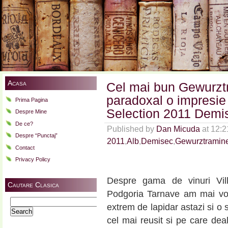
Acasa
Cel mai bun Gewurztr
paradoxal o impresie
Prima Pagina
Selection 2011 Demi
Despre Mine
De ce?
Published by
Dan Micuda
at 12:2
Despre “Punctaj”
2011
,
Alb
,
Demisec
,
Gewurztramine
Contact
Privacy Policy
Despre gama de vinuri Vil
Cautare Clasica
Podgoria Tarnave am mai vo
Search
extrem de lapidar astazi si o 
for:
cel mai reusit si pe care de