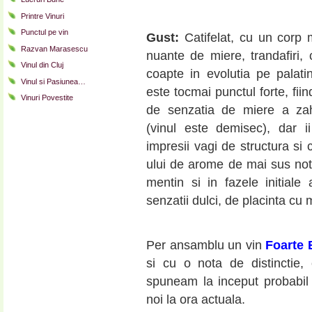
Printre Vinuri
Punctul pe vin
Gust:
Catifelat, cu un corp 
Razvan Marasescu
nuante de miere, trandafiri, c
Vinul din Cluj
coapte in evolutia pe palati
Vinul si Pasiunea…
este tocmai punctul forte, fiin
Vinuri Povestite
de senzatia de miere a zah
(vinul este demisec), dar ii
impresii vagi de structura si 
ului de arome de mai sus no
mentin si in fazele initiale 
senzatii dulci, de placinta cu 
Per ansamblu un vin
Foarte 
si cu o nota de distinctie
spuneam la inceput probabil
noi la ora actuala.