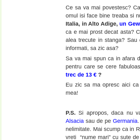
Ce sa va mai povestesc? C
omul isi face bine treaba si n
Italia, in Alto Adige,
un Gew
ca e mai prost decat asta? Cu
alea trecute in stanga? Sau
informati, sa zic asa?
Sa va mai spun ca in afara d
pentru care se cere fabulo
trec de 13 €
?
Eu zic sa ma opresc aici ca
mea!
P.S.
Si apropos, daca nu va 
Alsacia
sau de pe
Germania
nelimitate. Mai scump ca in 
vreti “nume mari” cu sute de a