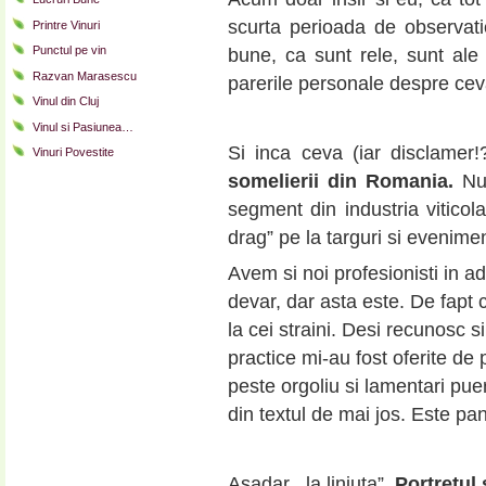
scurta perioada de observati
Printre Vinuri
Punctul pe vin
bune, ca sunt rele, sunt ale 
Razvan Marasescu
parerile personale despre cev
Vinul din Cluj
Vinul si Pasiunea…
Si inca ceva (iar disclamer!
Vinuri Povestite
somelierii din Romania.
Nu
segment din industria vitico
drag” pe la targuri si evenimen
Avem si noi profesionisti in ade
devar, dar asta este. De fapt c
la cei straini. Desi recunosc 
practice mi-au fost oferite d
peste orgoliu si lamentari pue
din textul de mai jos. Este p
Asadar, „la liniuta”,
Portretul 