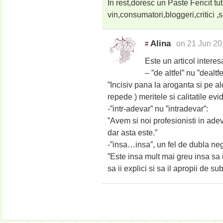
In rest,doresc un Paste Fericit tut
vin,consumatori,bloggeri,critici 
Alina
on 21 Jun 20
#
Este un articol interes
– ”de altfel” nu ”dealtfe
”Incisiv pana la aroganta si pe al
repede ) meritele si calitatile evi
-”intr-adevar” nu ”intradevar”:
”Avem si noi profesionisti in adeva
dar asta este.”
-”insa…insa”, un fel de dubla ne
”Este insa mult mai greu insa sa it
sa ii explici si sa il apropii de sub