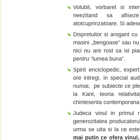
Volubil, vorbaret si int
neezitand sa afisez
atotcuprinzatoare. Si ade
Dispretuitor si arogant cu
masini „bengoase” sau nu
nici nu are rost sa isi pi
pentru “lumea buna”.
Spirit enciclopedic, exper
ore intregi, in special au
numai, pe subiecte ce plea
la Kant, teoria relativ
chintesenta contemporana a
Judeca vinul in primul r
generozitatea producatoru
urma se uita si la ce este
mai putin ce ofera vinul