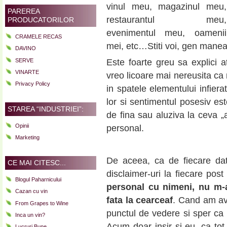
vinul meu, magazinul meu,
PAREREA
restaurantul meu,
PRODUCATORILOR
evenimentul meu, oamenii
CRAMELE RECAS
mei, etc…Stiti voi, gen mane
DAVINO
SERVE
Este foarte greu sa explici a
VINARTE
vreo licoare mai nereusita ca
Privacy Policy
in spatele elementului infier
lor si sentimentul posesiv est
STAREA “INDUSTRIEI”:
de fina sau aluziva la ceva „a
Opinii
personal.
Marketing
De aceea, ca de fiecare da
CE MAI CITESC...
disclaimer-uri la fiecare po
Blogul Paharnicului
personal cu nimeni, nu m-
Cazan cu vin
fata la cearceaf
. Cand am av
From Grapes to Wine
punctul de vedere si sper ca 
Inca un vin?
Acum doar insir si eu, ca tot
Lucruri Bune