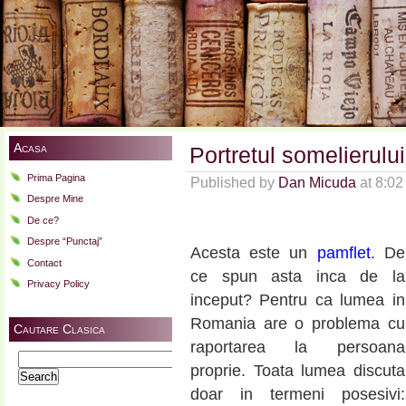
Acasa
Portretul somelierulu
Prima Pagina
Published by
Dan Micuda
at 8:0
Despre Mine
De ce?
Despre “Punctaj”
Acesta este un
pamflet
. De
Contact
ce spun asta inca de la
Privacy Policy
inceput? Pentru ca lumea in
Romania are o problema cu
Cautare Clasica
raportarea la persoana
Search
proprie. Toata lumea discuta
for:
doar in termeni posesivi: