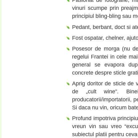
Pasionat de fotografie, m
vinuri scumpe prin preaj
principiul bling-bling sau m
Pedant, berbant, doct si at
Fost ospatar, chelner, ajut
Posesor de morga (nu de
regelui Frantei in cele mai
general se evapora dup
concrete despre sticle grat
Aprig doritor de sticle de 
de „cult wine”. Bin
producatorii/importatorii, pe
Si daca nu vin, oricum bate
Profund impotriva principiu
vreun vin sau vreo “exc
subiectul platii pentru ceva