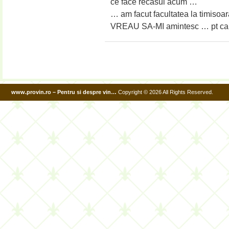
ce face recasul acum …
… am facut facultatea la timisoa
VREAU SA-MI amintesc … pt ca
www.provin.ro – Pentru si despre vin…
Copyright © 2026 All Rights Reserved.