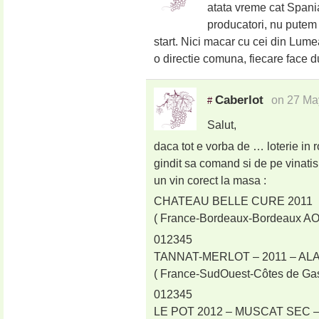
atata vreme cat Spania
producatori, nu putem 
start. Nici macar cu cei din Lu
o directie comuna, fiecare face 
Caberlot
on 27 Ma
#
Salut,
daca tot e vorba de … loterie i
gindit sa comand si de pe vinat
un vin corect la masa :
CHATEAU BELLE CURE 2011
( France-Bordeaux-Bordeaux AO
012345
TANNAT-MERLOT – 2011 – A
( France-SudOuest-Côtes de G
012345
LE POT 2012 – MUSCAT SEC 