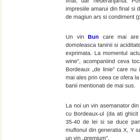
final, dar nederanjanta. Po
impresiile amarui din final si
de magiun ars si condiment (p
Un vin
Bun
care mai are 
domoleasca taninii si aciditate
exprimata. La momentul actu
wine”, acompaniind ceva toc
Bordeaux „de linie” care nu 
mai ales prin ceea ce ofera la
banii mentionati de mai sus.
La noi un vin asemanator din
cu Bordeaux-ul (da ati ghici
35-40 de lei si se duce pa
muflonul din generatia X, Y s
un vin „premium”.