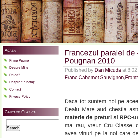
Acasa
Francezul paralel de
Pougnan 2010
Prima Pagina
Despre Mine
Published by
Dan Micuda
at 8:0
De ce?
Franc
,
Cabernet Sauvignon
,
Frant
Despre “Punctaj”
Contact
Privacy Policy
Daca tot suntem noi pe aceea
Dealu Mare aud chestia ast
Cautare Clasica
materie de preturi si RPC-ur
Search
mai rau, vreun Cru Classe,
for:
avea vinuri pe la noi care 