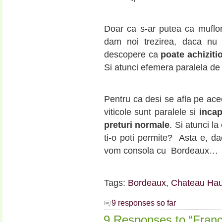
Doar ca s-ar putea ca muflo
dam noi trezirea, daca nu 
descopere ca
poate achiziti
Si atunci efemera paralela de 
Pentru ca desi se afla pe ac
viticole sunt paralele si
incap
preturi normale
. Si atunci l
ti-o poti permite? Asta e, d
vom consola cu Bordeaux…
Tags:
Bordeaux
,
Chateau Ha
9 responses so far
9 Responses to “Franc