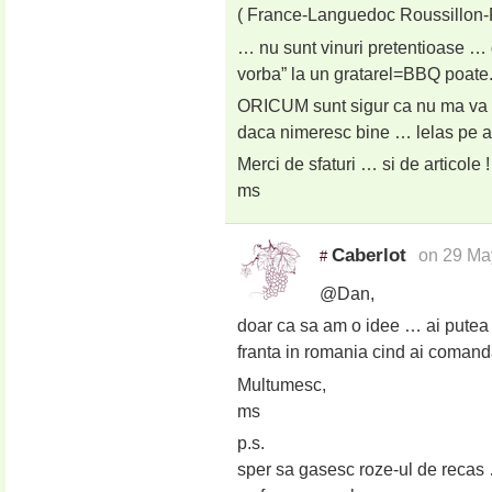
( France-Languedoc Roussillon-
… nu sunt vinuri pretentioase … 
vorba” la un gratarel=BBQ poate
ORICUM sunt sigur ca nu ma va ra
daca nimeresc bine … lelas pe ast
Merci de sfaturi … si de articole !
ms
Caberlot
on 29 Ma
#
@Dan,
doar ca sa am o idee … ai putea s
franta in romania cind ai comanda
Multumesc,
ms
p.s.
sper sa gasesc roze-ul de recas 