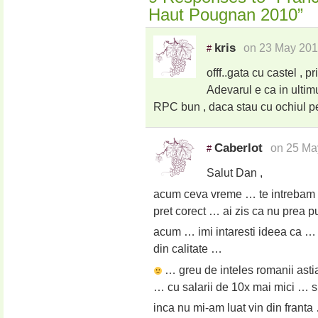
Haut Pougnan 2010”
kris
on 23 May 201
#
offf..gata cu castel , p
Adevarul e ca in ultim
RPC bun , daca stau cu ochiul p
Caberlot
on 25 Ma
#
Salut Dan ,
acum ceva vreme … te intrebam c
pret corect … ai zis ca nu prea 
acum … imi intaresti ideea ca … i
din calitate …
… greu de inteles romanii astia
… cu salarii de 10x mai mici … s
inca nu mi-am luat vin din frant