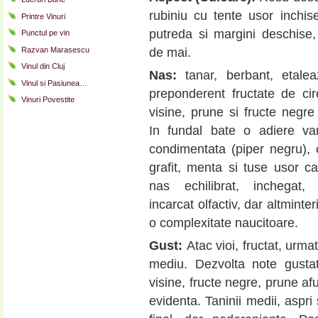
rubiniu cu tente usor inchis
Printre Vinuri
putreda si margini deschise,
Punctul pe vin
de mai.
Razvan Marasescu
Vinul din Cluj
Nas:
tanar, berbant, etalea
Vinul si Pasiunea…
preponderent fructate de ci
Vinuri Povestite
visine, prune si fructe negr
In fundal bate o adiere van
condimentata (piper negru), 
grafit, menta si tuse usor c
nas echilibrat, inchegat,
incarcat olfactiv, dar altminteri
o complexitate naucitoare.
Gust:
Atac vioi, fructat, urma
mediu. Dezvolta note gustat
visine, fructe negre, prune af
evidenta. Taninii medii, aspri