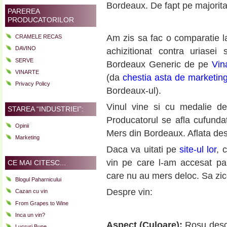
Bordeaux. De fapt pe majorita
PAREREA
PRODUCATORILOR
Am zis sa fac o comparatie 
CRAMELE RECAS
DAVINO
achizitionat contra uriase
SERVE
Bordeaux Generic de pe
Vin
VINARTE
(da
chestia asta de marketin
Privacy Policy
Bordeaux-ul).
Vinul vine si cu medalie d
STAREA “INDUSTRIEI”:
Producatorul se afla cufunda
Opinii
Mers din Bordeaux. Aflata des
Marketing
Daca va uitati pe
site-ul lor
, 
vin pe care l-am accesat pa
CE MAI CITESC...
care nu au mers deloc. Sa zice
Blogul Paharnicului
Despre vin:
Cazan cu vin
From Grapes to Wine
Inca un vin?
Aspect (Culoare):
Rosu desch
Lucruri Bune