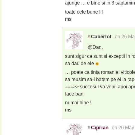
ajunge … e bine si in 3 saptamini
toate cele bune !!!
ms
Caberlot
on 26 Ma
#
@Dan,
sunt sigur ca sunt si exceptii in
sa dau de ele
… poate ca tinta romaniei viticol
sa reusim sa-i batem pe ei la rapo
===>> succesul va venii apoi apr
face bani
numai bine !
ms
Ciprian
on 26 May
#