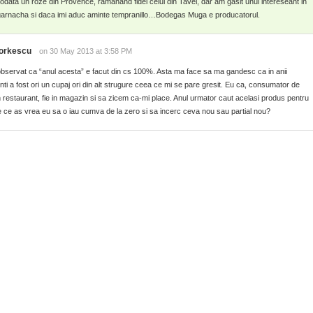
odata un roze din Provence, ramanand fidel celui din Tavel, dar am gasit unul intereseant in
n garnacha si daca imi aduc aminte tempranillo…Bodegas Muga e producatorul.
orkescu
on 30 May 2013 at 3:58 PM
bservat ca “anul acesta” e facut din cs 100%. Asta ma face sa ma gandesc ca in anii
ti a fost ori un cupaj ori din alt strugure ceea ce mi se pare gresit. Eu ca, consumator de
in restaurant, fie in magazin si sa zicem ca-mi place. Anul urmator caut acelasi produs pentru
De ce as vrea eu sa o iau cumva de la zero si sa incerc ceva nou sau partial nou?