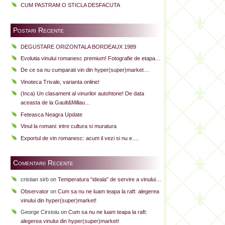
CUM PASTRAM O STICLA DESFACUTA
Postari Recente
DEGUSTARE ORIZONTALA BORDEAUX 1989
Evolutia vinului romanesc premium! Fotografie de etapa…
De ce sa nu cumparati vin din hyper(super)market…
Vinoteca Trivale, varianta online!
(Inca) Un clasament al vinurilor autohtone! De data
aceasta de la Gault&Millau…
Feteasca Neagra Update
Vinul la romani: intre cultura si muratura
Exportul de vin romanesc: acum il vezi si nu e….
Comentarii Recente
cristian sirb
on
Temperatura “ideala” de servire a vinului…
Observator
on
Cum sa nu ne luam teapa la raft: alegerea
vinului din hyper(super)market!
George Cirstoiu
on
Cum sa nu ne luam teapa la raft:
alegerea vinului din hyper(super)market!