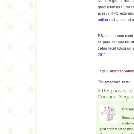
Nu sare gardul nici la
greoi (cum as fi urat s
acestia RPC este un
online
vad ca sunt si o
P.S.
Intotdeauna cand
se pare cel mai reusi
trebui facut totusi un
2011.
Tags:
Cabernet Sauvi
5 responses so far
5 Responses to 
Coroanei Segar
newy
#
Segarcea
si etich
gust arata la fel de bine