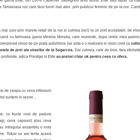
e gama Elite, din 100% Cabernet Sauvignon anul acest. Este stiut faptul ca ma
sa Tamaioasa roz care face furori mai ales prin publicul feminin de pe la noi. Can
a mai usor prin marele retail de la noi si culmea (sic!) la un pret acceptabil, de vre
e cand cu faimoasa gama Minima Moralia, care reuneste, dupa umila mea parere
overpriced vinuri de pe piata autohtona (iar asta e o realizare in sine) cred ca
sufa
etele de pret ale vinurilor de la Segarcea.
Dar culmea, cele de linie, fara etichet
 profunde, adica Prestige si Elite
au preturi chiar ok pentru ceea ce ofera.
aie de ceapa cu ceva inflexiuni
 tot suntem in sezon…
ie, cu fructe rosii de padure
ragi, ceva capsuni) plus ceva
au intregului ansamblu o nota
e. Totusi nu are tenta aceea