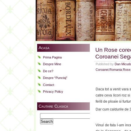
Acasa
Un Rose corec
Coroanei Seg
Prima Pagina
Published by
Dan Micud
Despre Mine
Coroanei
,
Romania
,
Rose
De ce?
Despre “Punctaj”
Contact
Daca tot a venit vara 
Privacy Policy
catre ceva licori roz 
feriti de ploaie si fur
Cautare Clasica
Dar cum caldurile de 3
Search
for:
Vinul de fata l-am inc