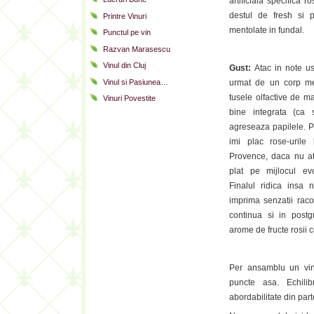
artificiala specifica r
destul de fresh si 
Printre Vinuri
mentolate in fundal.
Punctul pe vin
Razvan Marasescu
Vinul din Cluj
Gust:
Atac in note us
Vinul si Pasiunea…
urmat de un corp me
tusele olfactive de ma
Vinuri Povestite
bine integrata (ca 
agreseaza papilele. 
imi plac rose-urile
Provence, daca nu at
plat pe mijlocul evo
Finalul ridica insa n
imprima senzatii raco
continua si in postg
arome de fructe rosii 
Per ansamblu un v
puncte asa. Echil
abordabilitate din par