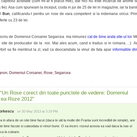
 capitolul aciditate (cum mi-ar fi placut mie), dar nici nu este incarcat de arome s
a fie). Asa cum spuneam la inceput, costa in jur de 25 de lei in magazine, iar la bani
ul
Bun
, calificandu-l pentru un rose de vara competent si la indemana oricui. Pri
ferte cu 23 de lei.
 scriu de Domeniul Coroanei Segarcea ma minunez
cat de bine arata site-ul lor
. M
t site de producator de la noi. Mai ales acum, cand e tradus si in romana…:) A
 efort sa fie mentinut la zi; vad ca deocamdata la vinul de fata apar
informatiile di
gnon
,
Domeniul Coroanei
,
Rose
,
Segarcea
“Un Rose corect din toate punctele de vedere: Domeniul
cea Roze 2012”
orkescu
on 30 May 2013 at 3:18 PM
 in afara de un site bine facut (daca te uiti la multe din Franta sunt incredibil de simple), are
ete bine facute si cateodata si vinuri bune. O sa incerc rozeul acesta sa vad daca la nas si
 ca la culoare.