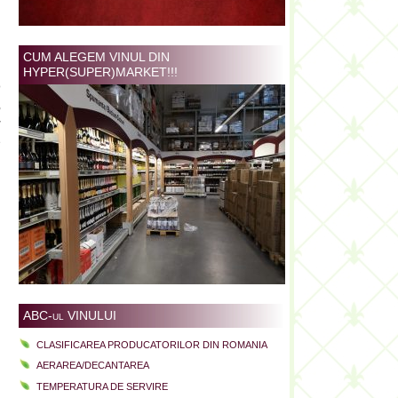
i
d
CUM ALEGEM VINUL DIN
HYPER(SUPER)MARKET!!!
o
,
r
e
ABC-ul VINULUI
CLASIFICAREA PRODUCATORILOR DIN ROMANIA
AERAREA/DECANTAREA
TEMPERATURA DE SERVIRE