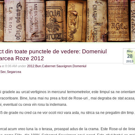
t din toate punctele de vedere: Domeniul
May
28
arcea Roze 2012
2013
a
at 8:06 AM under
2012
,
Bun
,
Cabernet Sauvignon
,
Domeniul
,
Sec
,
Segarcea
si gradele au urcat vertiginos in mercurul termometrelor, este timpul sa ne orienta
si racoritoare. Bine, luna mai nu prea a fost de Rose-uri , mai degraba de stat acasa
tuni, eventual cu ceva vin rosu la indemana.
5 de grade nu cred ca ne vor ocoli nici vara asta, nu strica sa ne pregatim din timp.
ercat acum vreo luna la o terasa, proaspat adus de la crama. Este Rose-ul de lini