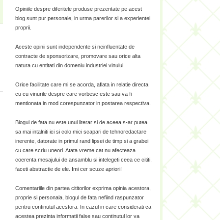
Opiniile despre diferitele produse prezentate pe acest
blog sunt pur personale, in urma parerilor si a experientei
proprii.
Aceste opinii sunt independente si neinfluentate de
contracte de sponsorizare, promovare sau orice alta
natura cu entitati din domeniu industriei vinului.
Orice facilitate care mi se acorda, aflata in relatie directa
cu cu vinurile despre care vorbesc este sau va fi
mentionata in mod corespunzator in postarea respectiva.
Blogul de fata nu este unul literar si de aceea s-ar putea
sa mai intalniti ici si colo mici scapari de tehnoredactare
inerente, datorate in primul rand lipsei de timp si a grabei
cu care scriu uneori. Atata vreme cat nu afecteaza
coerenta mesajului de ansamblu si intelegeti ceea ce cititi,
faceti abstractie de ele. Imi cer scuze apriori!
Comentariile din partea cititorilor exprima opinia acestora,
proprie si personala, blogul de fata nefiind raspunzator
pentru continutul acestora. In cazul in care considerati ca
acestea prezinta informatii false sau continutul lor va