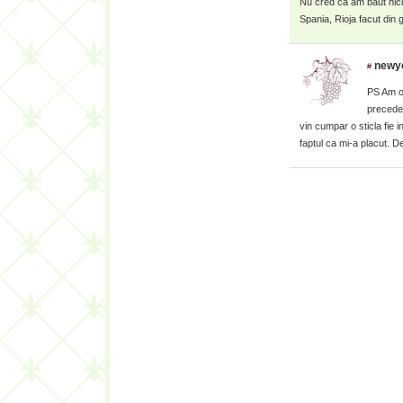
Nu cred ca am baut nici
Spania, Rioja facut di
newy
#
PS Am o
preceden
vin cumpar o sticla fie 
faptul ca mi-a placut. 