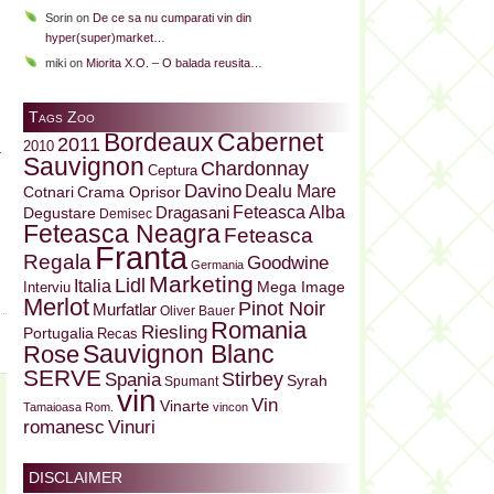
i
Sorin
on
De ce sa nu cumparati vin din
i
hyper(super)market…
n
miki
on
Miorita X.O. – O balada reusita…
Tags Zoo
i
Bordeaux
Cabernet
2011
2010
r
Sauvignon
Chardonnay
Ceptura
n
Davino
Dealu Mare
Cotnari
Crama Oprisor
Dragasani
Feteasca Alba
Degustare
Demisec
Feteasca Neagra
Feteasca
Franta
Regala
Goodwine
Germania
Marketing
Lidl
Italia
Mega Image
Interviu
Merlot
Pinot Noir
Murfatlar
Oliver Bauer
Romania
Riesling
Portugalia
Recas
Sauvignon Blanc
Rose
SERVE
Stirbey
Spania
Syrah
Spumant
vin
Vin
Vinarte
Tamaioasa Rom.
vincon
Vinuri
romanesc
DISCLAIMER