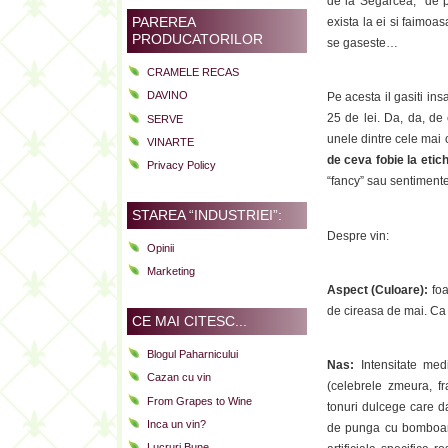
de la Segarcea, de p
PAREREA
exista la ei si faimoa
PRODUCATORILOR
se gaseste…
CRAMELE RECAS
DAVINO
Pe acesta il gasiti ins
25 de lei. Da, da, d
SERVE
unele dintre cele mai 
VINARTE
de ceva fobie la etich
Privacy Policy
“fancy” sau sentimente
STAREA “INDUSTRIEI”:
Despre vin:
Opinii
Marketing
Aspect (Culoare):
fo
de cireasa de mai. Ca
CE MAI CITESC...
Blogul Paharnicului
Nas:
Intensitate med
Cazan cu vin
(celebrele zmeura, f
From Grapes to Wine
tonuri dulcege care d
Inca un vin?
de punga cu bomboan
Lucruri Bune