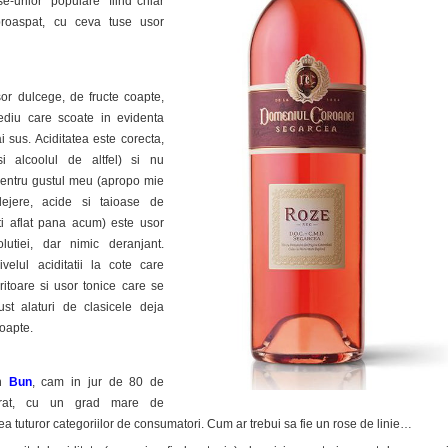
ose-urilor “populare” fiind chiar
proaspat, cu ceva tuse usor
or dulcege, de fructe coapte,
diu care scoate in evidenta
i sus. Aciditatea este corecta,
si alcoolul de altfel) si nu
Pentru gustul meu (apropo mie
 lejere, acide si taioase de
i aflat pana acum) este usor
lutiei, dar nimic deranjant.
ivelul aciditatii la cote care
ritoare si usor tonice care se
ust alaturi de clasicele deja
coapte.
in
Bun
, cam in jur de 80 de
ibrat, cu un grad mare de
tea tuturor categoriilor de consumatori. Cum ar trebui sa fie un rose de linie…