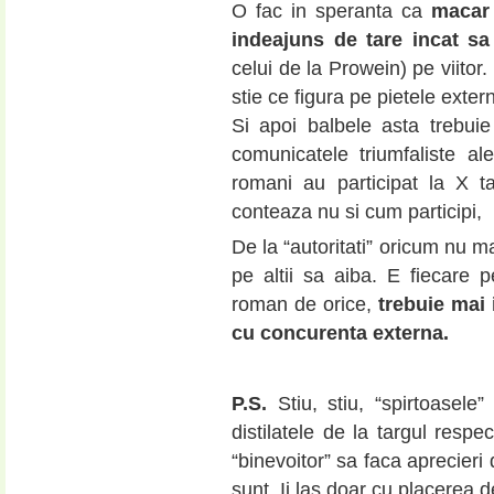
O fac in speranta ca
macar 
indeajuns de tare incat sa
celui de la Prowein) pe viitor.
stie ce figura pe pietele exter
Si apoi balbele asta trebui
comunicatele triumfaliste al
romani au participat la X t
conteaza nu si cum participi,
De la “autoritati” oricum nu ma
pe altii sa aiba. E fiecare 
roman de orice,
trebuie mai 
cu concurenta externa.
P.S.
Stiu, stiu, “spirtoasele”
distilatele de la targul resp
“binevoitor” sa faca aprecieri
sunt. Ii las doar cu placerea de