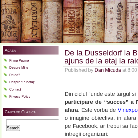
Acasa
De la Dusseldorf la
ajuns de la etaj la ra
Prima Pagina
Despre Mine
Published by
Dan Micuda
at 8:0
De ce?
Despre “Punctaj”
Contact
Din ciclul “unde este targul s
Privacy Policy
participare de “succes” a 
afara
. Este vorba de
Vinexpo
Cautare Clasica
o imagine obiectiva, in afara 
Search
pe Facebook, ar trebui sa fa
for:
intregii organizari: