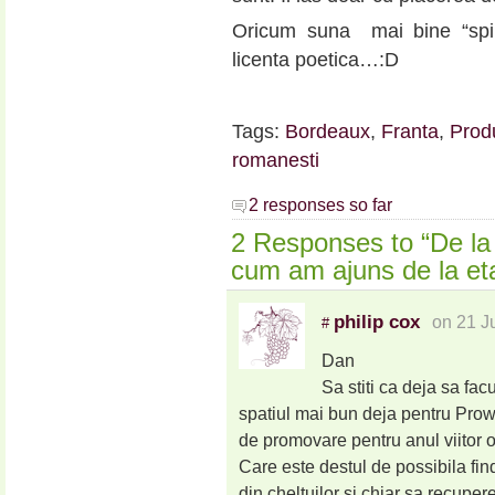
Oricum suna mai bine “spir
licenta poetica…:D
Tags:
Bordeaux
,
Franta
,
Prod
romanesti
2 responses so far
2 Responses to “De la
cum am ajuns de la etaj
philip cox
on 21 J
#
Dan
Sa stiti ca deja sa fac
spatiul mai bun deja pentru Prow
de promovare pentru anul viitor o 
Care este destul de possibila fin
din cheltuilor si chiar sa recuper