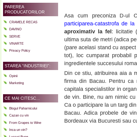
PAREREA
PRODUCATORILOR
Asa cum preconiza D-ul C
CRAMELE RECAS
participarea-catastrofa de la
DAVINO
aproximativ la fel
: licitati
SERVE
ultima suta de metri (adica pe
VINARTE
(pare acelasi stand cu aspec
Privacy Policy
tot), loc cumparat probabil p
ingredientele succesului rom
STAREA “INDUSTRIEI”:
Din ce stiu, atribuirea aia a 
Opinii
firma din Bacau. Pentru ca 
Marketing
capitala specialistilor in organ
de vin. Bine, nu am nimic cu 
CE MAI CITESC...
Ca o participare la un targ di
Blogul Paharnicului
Bacau. Adica probele de vin
Cazan cu vin
Bordeaux via Bucuresti sau 
From Grapes to Wine
Inca un vin?
Lucruri Bune