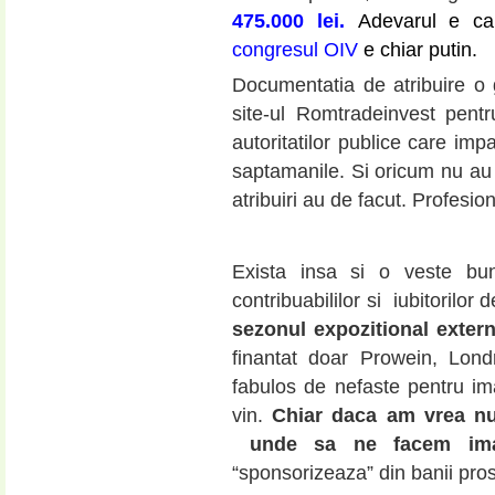
475.000 lei.
Adevarul e ca
congresul OIV
e chiar putin.
Documentatia de atribuire o 
site-ul Romtradeinvest pentru
autoritatilor publice care imp
saptamanile. Si oricum nu au t
atribuiri au de facut. Profesi
Exista insa si o veste bun
contribuabililor si iubitorilor 
sezonul expozitional exter
finantat doar Prowein, Lond
fabulos de nefaste pentru i
vin.
Chiar daca am vrea nu
unde sa ne facem ima
“sponsorizeaza” din banii prost