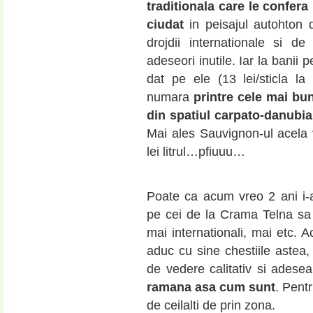
traditionala care le confer
ciudat
in peisajul autohton 
drojdii internationale si de 
adeseori inutile. Iar la banii 
dat pe ele (13 lei/sticla l
numara
printre cele mai bu
din spatiul carpato-danubi
Mai ales Sauvignon-ul acela 
lei litrul…pfiuuu…
Poate ca acum vreo 2 ani i-as
pe cei de la Crama Telna sa 
mai internationali, mai etc. 
aduc cu sine chestiile astea,
de vedere calitativ si adesea f
ramana asa cum sunt
. Pent
de ceilalti de prin zona.