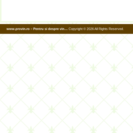
de
normalitate:
Crama
Telna
www.provin.ro – Pentru si despre vin…
Copyright © 2026 All Rights Reserved.