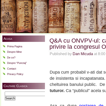
Acasa
Q&A cu ONVPV-ul: cat
privire la congresul
Prima Pagina
Despre Mine
Published by
Dan Micuda
at 8:0
De ce?
Despre “Punctaj”
Contact
Dupa cum probabil v-ati dat
Privacy Policy
de insistenta si incapatanata.
cheltuirea banului public. De
Cautare Clasica
tuturor.
Ca “publicul” acela s
Search
for:
Asa ca dupa
postarea de 