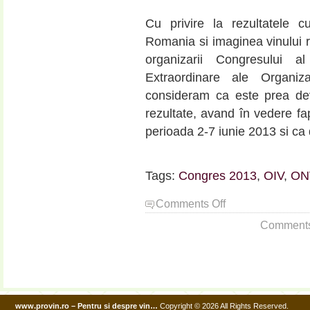
Cu privire la rezultatele cu
Romania si imaginea vinului 
organizarii Congresului 
Extraordinare ale Organiza
consideram ca este prea d
rezultate, avand în vedere fa
perioada 2-7 iunie 2013 si ca 
Tags:
Congres 2013
,
OIV
,
ON
on
Comments Off
Q&A
Comments a
cu
ONVPV-
ul:
cateva
precizari
oficiale
www.provin.ro – Pentru si despre vin…
Copyright © 2026 All Rights Reserved.
cu