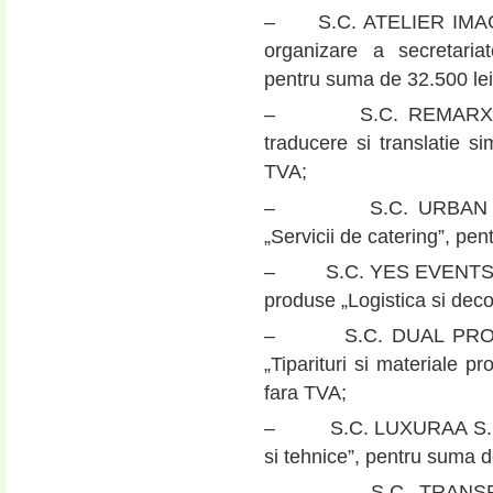
– S.C. ATELIER IMAGE S
organizare a secretaria
pentru suma de 32.500 lei
– S.C. REMARX S.R.L.
traducere si translatie s
TVA;
– S.C. URBAN CATER
„Servicii de catering”, pe
– S.C. YES EVENTS SOL
produse „Logistica si dec
– S.C. DUAL PROMO S.
„Tiparituri si materiale 
fara TVA;
– S.C. LUXURAA S.R.L. p
si tehnice”, pentru suma d
– S.C. TRANSPOMAR