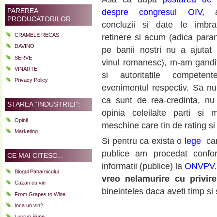
PAREREA
despre congresul OIV,
al
PRODUCATORILOR
concluzii si date le imbra
CRAMELE RECAS
retinere si acum (adica paran
DAVINO
pe banii nostri nu a ajutat
SERVE
vinul romanesc), m-am gandit
VINARTE
si autoritatile competen
Privacy Policy
evenimentul respectiv. Sa n
ca sunt de rea-credinta, nu 
STAREA “INDUSTRIEI”:
opinia celeilalte parti si
Opinii
meschine care tin de rating si
Marketing
Si pentru ca exista o
lege
ca
publice am procedat confo
CE MAI CITESC...
informatii (publice) la
ONVPV
Blogul Paharnicului
vreo nelamurire cu privir
Cazan cu vin
bineinteles daca aveti timp si
From Grapes to Wine
Inca un vin?
Lucruri Bune