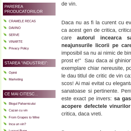
de vin.
PAREREA
PRODUCATORILOR
CRAMELE RECAS
Daca nu as fi la curent cu 
DAVINO
ca acest gen de critica, criti
SERVE
care
autorul incearca 
VINARTE
neajunsurile licorii pe car
Privacy Policy
imposibil sa nu ai nimic de bi
prost e!” Sau daca ai ghinion, 
STAREA “INDUSTRIEI”:
exemplare chiar nereusite, pot
Opinii
le dau titlul de critic de vin c
Marketing
scos! Ai mai evitat cu eleganta
sanatoase si pertinente. Pent
CE MAI CITESC...
este exact pe invers:
sa gas
Blogul Paharnicului
acopere defectele vinurilor
Cazan cu vin
critica, daca vreti.
From Grapes to Wine
Inca un vin?
Lucruri Bune