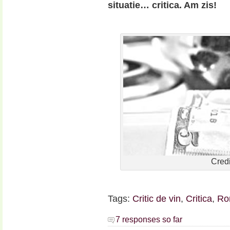
situatie… critica. Am zis!
Cred
Tags:
Critic de vin
,
Critica
,
Ro
7 responses so far