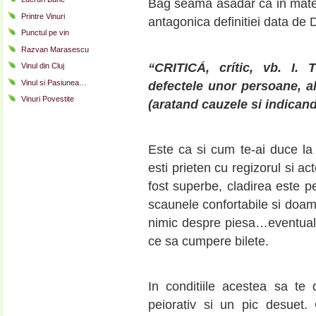
Bag seama asadar ca in materi
Printre Vinuri
antagonica definitiei data de
Punctul pe vin
Razvan Marasescu
“CRITICÁ,
crític, vb. I. T
Vinul din Cluj
Vinul si Pasiunea…
defectele unor persoane, al
Vinuri Povestite
(aratand cauzele
si indicand
Este ca si cum te-ai duce la
esti prieten cu regizorul si ac
fost superbe, cladirea este pe
scaunele confortabile si doam
nimic despre piesa…eventual p
ce sa cumpere bilete.
In conditiile acestea sa te 
peiorativ si un pic desuet