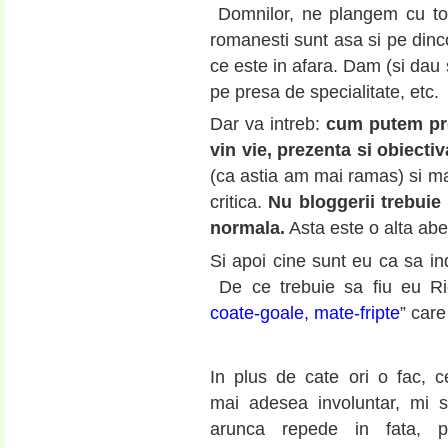
Domnilor, ne plangem cu toti
romanesti sunt asa si pe dinc
ce este in afara. Dam (si dau 
pe presa de specialitate, etc.
Dar va intreb:
cum putem pro
vin vie, prezenta si obiecti
(ca astia am mai ramas) si mai
critica.
Nu bloggerii trebuie 
normala.
Asta este o alta abe
Si apoi cine sunt eu ca sa ind
De ce trebuie sa fiu eu Ri
coate-goale, mate-fripte
” car
In plus de cate ori o fac, c
mai adesea involuntar, mi 
arunca repede in fata, 