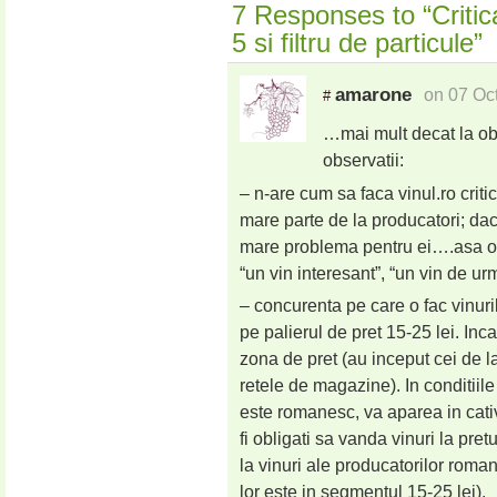
7 Responses to “Criti
5 si filtru de particule”
amarone
on 07 Oc
#
…mai mult decat la obi
observatii:
– n-are cum sa faca vinul.ro criti
mare parte de la producatori; daca
mare problema pentru ei….asa o “
“un vin interesant”, “un vin de urm
– concurenta pe care o fac vinur
pe palierul de pret 15-25 lei. In
zona de pret (au inceput cei de la
retele de magazine). In conditiile
este romanesc, va aparea in cati
fi obligati sa vanda vinuri la p
la vinuri ale producatorilor roma
lor este in segmentul 15-25 lei).