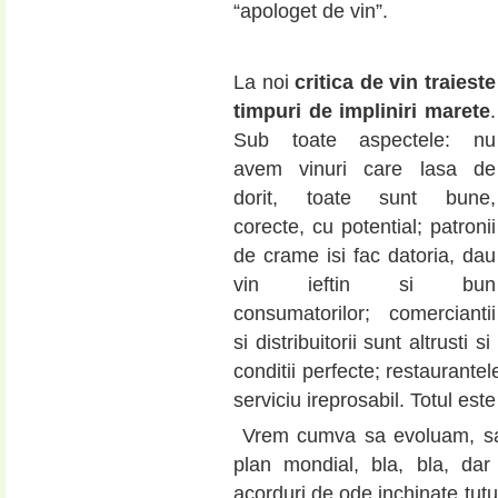
“apologet de vin”.
La noi
critica de vin traieste
timpuri de impliniri marete
.
Sub toate aspectele: nu
avem vinuri care lasa de
dorit, toate sunt bune,
corecte, cu potential; patronii
de crame isi fac datoria, dau
vin ieftin si bun
consumatorilor; comerciantii
si distribuitorii sunt altrusti 
conditii perfecte; restaurante
serviciu ireprosabil. Totul est
Vrem cumva sa evoluam, sa 
plan mondial, bla, bla, da
acorduri de ode inchinate tutu