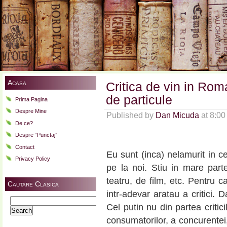
Acasa
Critica de vin in Rom
de particule
Prima Pagina
Despre Mine
Published by
Dan Micuda
at 8:0
De ce?
Despre “Punctaj”
Contact
Eu sunt (inca) nelamurit in ce
Privacy Policy
pe la noi. Stiu in mare parte
teatru, de film, etc. Pentru c
Cautare Clasica
intr-adevar aratau a critici. 
Search
Cel putin nu din partea critici
for:
consumatorilor, a concurentei, 