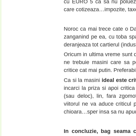
cu EURO 5 ca sa nu polueze 
care cotizeaza…impozite, taxe 
Noroc ca mai trece cate o D
zanganind pe ea, cu toba spar
deranjeaza tot cartierul (indust
Oricum in ultima vreme sunt d
ne trebuie masini care sa po
critice cat mai putin. Preferabi
Ca si la masini
ideal este cri
incarci la priza si apoi criti
(sau deloc), lin, fara zgom
viitorul ne va aduce criticul
chioara…sper insa sa nu apuc 
In concluzie, bag seama ca