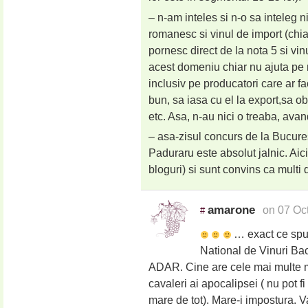
– n-am inteles si n-o sa inteleg n
romanesc si vinul de import (chia
pornesc direct de la nota 5 si vinu
acest domeniu chiar nu ajuta pe n
inclusiv pe producatori care ar f
bun, sa iasa cu el la export,sa 
etc. Asa, n-au nici o treaba, ava
– asa-zisul concurs de la Bucures
Paduraru este absolut jalnic. Aic
bloguri) si sunt convins ca multi
amarone
on 07 Oc
#
… exact ce spu
National de Vinuri Ba
ADAR. Cine are cele mai multe med
cavaleri ai apocalipsei ( nu pot f
mare de tot). Mare-i impostura. Va