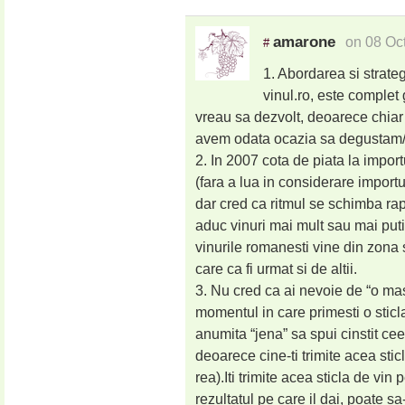
amarone
on 08 Oc
#
1. Abordarea si strateg
vinul.ro, este complet
vreau sa dezvolt, deoarece chiar 
avem odata ocazia sa degustam/
2. In 2007 cota de piata la import
(fara a lua in considerare importu
dar cred ca ritmul se schimba rapi
aduc vinuri mai mult sau mai put
vinurile romanesti vine din zona 
care ca fi urmat si de altii.
3. Nu cred ca ai nevoie de “o masl
momentul in care primesti o sticla
anumita “jena” sa spui cinstit ce
deoarece cine-ti trimite acea sti
rea).Iti trimite acea sticla de vin
rezultatul pe care il dai, poate sa-