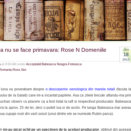
 nu se face primavara: Rose N Domeniile
Oct
18
2013
a
at 8:00 AM under
Acceptabil
,
Babeasca Neagra
,
Feteasca
Romania
,
Rose
,
Sec
 luna va povesteam despre
o descoperire oenologica din marele retail
(facuta l
lui de la Galati) care mi-a incantat papilele. Asa ca zilele trecute aflandu-ma pri
chan observ cu placere ca a fost listat la raft si respectivul producator. Babeasc
ra la aprox. 25 de lei, deci o puteti lua si de acolo. Pe langa Babeasca mai avea
a cupaje rosii din varii soiuri (unul dintre ele se numeste Rubin parca).
ri
mi-au picat ochii pe un specimen de la acelasi producator
, obtinut din aceeas