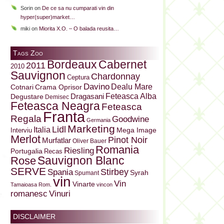
Sorin
on
De ce sa nu cumparati vin din
hyper(super)market…
miki
on
Miorita X.O. – O balada reusita…
Tags Zoo
Bordeaux
Cabernet
2011
2010
Sauvignon
Chardonnay
Ceptura
Davino
Dealu Mare
Cotnari
Crama Oprisor
Dragasani
Feteasca Alba
Degustare
Demisec
Feteasca Neagra
Feteasca
Franta
Regala
Goodwine
Germania
Marketing
Lidl
Italia
Mega Image
Interviu
Merlot
Pinot Noir
Murfatlar
Oliver Bauer
Romania
Riesling
Portugalia
Recas
Sauvignon Blanc
Rose
SERVE
Stirbey
Spania
Syrah
Spumant
vin
Vin
Vinarte
Tamaioasa Rom.
vincon
Vinuri
romanesc
DISCLAIMER