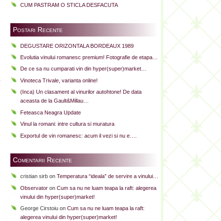
CUM PASTRAM O STICLA DESFACUTA
Postari Recente
DEGUSTARE ORIZONTALA BORDEAUX 1989
Evolutia vinului romanesc premium! Fotografie de etapa…
De ce sa nu cumparati vin din hyper(super)market…
a
Vinoteca Trivale, varianta online!
l
(Inca) Un clasament al vinurilor autohtone! De data
l
aceasta de la Gault&Millau…
n
Feteasca Neagra Update
Vinul la romani: intre cultura si muratura
Exportul de vin romanesc: acum il vezi si nu e….
Comentarii Recente
cristian sirb
on
Temperatura “ideala” de servire a vinului…
Observator
on
Cum sa nu ne luam teapa la raft: alegerea
vinului din hyper(super)market!
George Cirstoiu
on
Cum sa nu ne luam teapa la raft:
alegerea vinului din hyper(super)market!