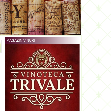
MAGAZIN VINURI
a
n
a
u
i