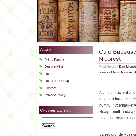
Acasa
Cu o Babeasca
Nicoresti
Prima Pagina
Published by
Dan Micud
Despre Mine
Neagra
,
Merlot
,
Nicoresti
,
De ce?
Despre “Punctaj”
Contact
Acum aproximativ o
Privacy Policy
recomandarea colectivu
numitul hypermarket Au
Cautare Clasica
Neagra mult laudata e
Feteasca Neagra si dou
Search
for:
La sectorul de Rose-u