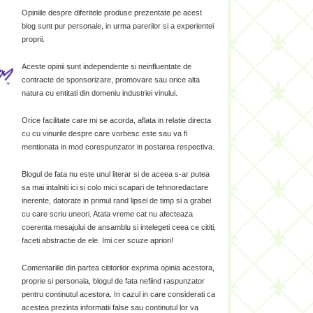
Opiniile despre diferitele produse prezentate pe acest
blog sunt pur personale, in urma parerilor si a experientei
proprii.
Aceste opinii sunt independente si neinfluentate de
contracte de sponsorizare, promovare sau orice alta
natura cu entitati din domeniu industriei vinului.
Orice facilitate care mi se acorda, aflata in relatie directa
cu cu vinurile despre care vorbesc este sau va fi
mentionata in mod corespunzator in postarea respectiva.
Blogul de fata nu este unul literar si de aceea s-ar putea
sa mai intalniti ici si colo mici scapari de tehnoredactare
inerente, datorate in primul rand lipsei de timp si a grabei
cu care scriu uneori. Atata vreme cat nu afecteaza
coerenta mesajului de ansamblu si intelegeti ceea ce cititi,
faceti abstractie de ele. Imi cer scuze apriori!
Comentariile din partea cititorilor exprima opinia acestora,
proprie si personala, blogul de fata nefiind raspunzator
pentru continutul acestora. In cazul in care considerati ca
acestea prezinta informatii false sau continutul lor va