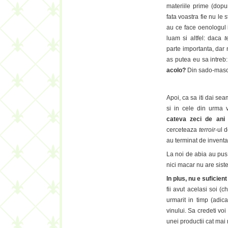
materiile prime (dopuri
fata voastra fie nu le
au ce face oenologul i
luam si altfel: daca
t
parte importanta, dar
as putea eu sa intreb
acolo?
Din sado-mas
Apoi, ca sa iti dai s
si in cele din urma v
cateva zeci de ani 
cerceteaza
terroir
-ul 
au terminat de inventa
La noi de abia au pus 
nici macar nu are sis
In plus, nu e suficient
fii avut acelasi soi (ch
urmarit in timp (adic
vinului. Sa credeti vo
unei productii cat mai 