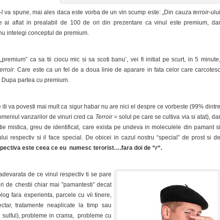
ti-l va spune, mai ales daca este vorba de un vin scump este: „Din cauza
terroir
-ulu
 ai aflat in prealabil de 100 de ori din prezentare ca vinul este premium, da
i nu intelegi conceptul de premium.
premium” ca sa tii ciocu mic si sa scoti banu’, vei fi initiat pe scurt, in 5 minute
terroir
. Care este ca un fel de a doua linie de aparare in fata celor care carcotes
v. Dupa partea cu premium.
e iti va povesti mai mult ca sigur habar nu are nici el despre ce vorbeste (99% dintr
omeniul vanzarilor de vinuri cred ca
Terroir
= solul pe care se cultiva via si atat), da
tie mistica, greu de identificat, care exista pe undeva in moleculele din pamant s
lui respectiv si il face special. De obicei in cazul nostru “special” de prost si d
ectiva este ceea ce eu numesc terorist….fara doi de “
r
“.
adevarata de ce vinul respectiv ti se pare
ri de chestii chiar mai ”pamantesti” decat
olog fara experienta, parcele cu vii tinere,
ctar, tratamente neaplicate la timp sau
zi sulful), probleme in crama, probleme cu