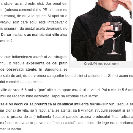
, sticle, acizi, drojdii, etc). Dar omul din
 stie (adesea comercialul si PR-ul habar nu
n crama), fie nu vi le spune. Si apoi sa o
erroir-
ul (din care solul este intradevar o
 nu singura) da gustul acela deranjant, nu
:
De ce naiba s-au mai plantat viile alea
ochism?
eama cum influenteaza
terroir
-ul via, strugurii
inul, iti trebuie
experienta de cel putin
Credit@intoxreport.com
de observatii atente.
In Burgundia se
de sute de ani, de pe vremea calugarilor benedictini si cisterieni…. Si nici acum n
riat complet toate parcelele.
viile de vreo 5-6 ani si “pac” uite cum apare
terroir
-ul la vinuri. Pai o vie de 5-6 an
temul de radacini bine dezvoltat. Dapoi sa exprime ceva
terroir
.
 sa ai vii vechi ca sa pretinzi ca ai identificat influenta
terroir
-ul in vin.
Trebuie s
iar clona) de vita, sa fi facut analize atente, sa fi vinificat strugurii separat si sa f
a pe o groaza de ani) influenta fiecarei parcele asupra produsului final, adica 
i ca facea cineva asta pe vremea “impuscatului” cand litera de lege era raportare
mari la hectar.