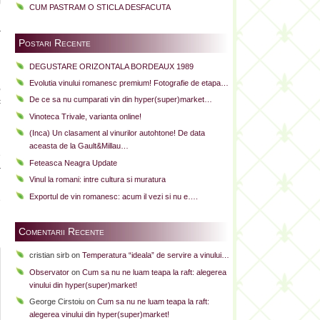
CUM PASTRAM O STICLA DESFACUTA
i
r
Postari Recente
DEGUSTARE ORIZONTALA BORDEAUX 1989
Evolutia vinului romanesc premium! Fotografie de etapa…
,
De ce sa nu cumparati vin din hyper(super)market…
c
Vinoteca Trivale, varianta online!
(Inca) Un clasament al vinurilor autohtone! De data
aceasta de la Gault&Millau…
e
Feteasca Neagra Update
r
Vinul la romani: intre cultura si muratura
i
Exportul de vin romanesc: acum il vezi si nu e….
e
Comentarii Recente
cristian sirb
on
Temperatura “ideala” de servire a vinului…
Observator
on
Cum sa nu ne luam teapa la raft: alegerea
vinului din hyper(super)market!
George Cirstoiu
on
Cum sa nu ne luam teapa la raft:
alegerea vinului din hyper(super)market!