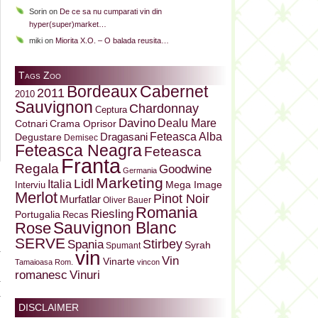
Sorin
on
De ce sa nu cumparati vin din
hyper(super)market…
miki
on
Miorita X.O. – O balada reusita…
Tags Zoo
Bordeaux
Cabernet
2011
2010
Sauvignon
Chardonnay
Ceptura
Davino
Dealu Mare
Cotnari
Crama Oprisor
Dragasani
Feteasca Alba
Degustare
Demisec
Feteasca Neagra
Feteasca
Franta
Regala
Goodwine
Germania
Marketing
u
Lidl
Italia
Mega Image
Interviu
Merlot
Pinot Noir
Murfatlar
Oliver Bauer
Romania
Riesling
Portugalia
Recas
i
Sauvignon Blanc
Rose
SERVE
Stirbey
Spania
Syrah
Spumant
a
vin
Vin
Vinarte
Tamaioasa Rom.
vincon
i
Vinuri
romanesc
a
a
DISCLAIMER