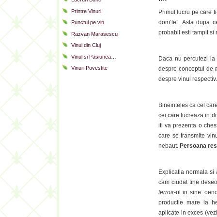
Printre Vinuri
Primul lucru pe care 
dom’le”. Asta dupa ce
Punctul pe vin
probabil esti tampit s
Razvan Marasescu
Vinul din Cluj
Vinul si Pasiunea…
Daca nu percutezi la „
Vinuri Povestite
despre conceptul de
despre vinul respecti
Bineinteles ca cel car
cei care lucreaza in d
iti va prezenta o ches
care se transmite vinu
nebaut.
Persoana resp
Explicatia normala si 
cam ciudat tine deseo
terroir
-ul in sine: oen
productie mare la he
aplicate in exces (ve