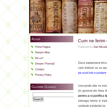
Acasa
Cum ne ferim 
Prima Pagina
Published by
Dan Micud
Despre Mine
De ce?
Daca saptamana trecu
Despre “Punctaj”
care trebuie sa va ap
Contact
pe scurt intr-o postare
Privacy Policy
Una peste alta nu exist
Cautare Clasica
(in general din New W
Search
pentru a-si justifica l
for:
intreaga istorie si tr
conteste existenta lui.