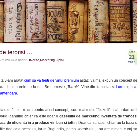
de teroristi…
Oct
21
a
at 8:00 AM under
Diverse
,
Marketing
,
Opinii
2013
ta v-am aratat
cum sa va feriti de vinul premium
astazi va mai expun un concept d
arati buzunarele pe la noi. Se numeste „
Terroir
”. Vine din franceza si
l-am explica
 anterioara
.
a o definitie exacta pentru acest concept; sunt mai multe “filozofii” si abordari, uni
orld) banuind chiar ca este doar o
gaselnita de marketing inventata de francez
ipsa de eficienta in a produce vin bun si ieftin.
Doar ca francezii chiar au la baza 
aditie dedicata acestuia, iar in Bugundia, patria
terroir
-ului
,
nu are nimeni curaj s