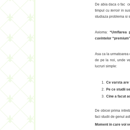
De abia daca o fac cei 
timpul cu
terroir
in sus
studiaza problema si s
Axioma:
“Umflarea p
cuvintelor “premium” 
Asa ca la urmatoarea 
de pe la noi, unde ve
lucruri simple:
Ce varsta are 
Pe ce studii s
Cine a facut ac
De obicei prima intre
faci studii de genul ast
Moment in care voi vet