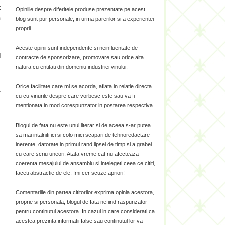
t
Opiniile despre diferitele produse prezentate pe acest
m
blog sunt pur personale, in urma parerilor si a experientei
proprii.
Aceste opinii sunt independente si neinfluentate de
i
contracte de sponsorizare, promovare sau orice alta
natura cu entitati din domeniu industriei vinului.
Orice facilitate care mi se acorda, aflata in relatie directa
”
cu cu vinurile despre care vorbesc este sau va fi
i
mentionata in mod corespunzator in postarea respectiva.
Blogul de fata nu este unul literar si de aceea s-ar putea
sa mai intalniti ici si colo mici scapari de tehnoredactare
inerente, datorate in primul rand lipsei de timp si a grabei
cu care scriu uneori. Atata vreme cat nu afecteaza
coerenta mesajului de ansamblu si intelegeti ceea ce cititi,
faceti abstractie de ele. Imi cer scuze apriori!
a
Comentariile din partea cititorilor exprima opinia acestora,
proprie si personala, blogul de fata nefiind raspunzator
pentru continutul acestora. In cazul in care considerati ca
acestea prezinta informatii false sau continutul lor va