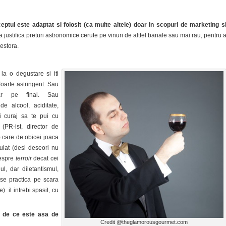
eptul este adaptat si folosit (ca multe altele) doar in scopuri de marketing s
 justifica preturi astronomice cerute pe vinuri de altfel banale sau mai rau, pentru 
cestora.
 la o degustare si iti
 foarte astringent. Sau
ar pe final. Sau
de alcool, aciditate,
i curaj sa te pui cu
PR-ist, director de
.) care de obicei joaca
tulat (desi deseori nu
despre
terroir
decat cei
ul, dar diletantismul,
 se practica pe scara
e) il intrebi spasit, cu
r de ce este asa de
Credit @theglamorousgourmet.com