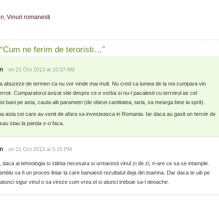
in
,
Vinuri romanesti
“Cum ne ferim de teroristi…”
n
on 21 Oct 2013 at 10:37 AM
sa abuzeze de termen ca nu vor vinde mai mult. Nu cred ca lumea de la noi cumpara vin
erroir. Cumparatorul avizat stie despre ce e vorba si nu-l pacalesti cu terroirul iar cel
i bani pe asta, cauta alti parametri (de obicei cantitatea, taria, sa mearga bine la sprit).
a asta cei care au venit de afara sa investeasca in Romania. Iar daca au gasit un terroir de
sau stau la panda s-o faca.
n
on 21 Oct 2013 at 5:15 PM
, daca ai tehnologia si stiinta necesara si urmaresti vinul zi de zi, n-are ce sa se intample.
mblu va fi un proces liniar la care banuiesti rezultatul deja din toamna. Dar daca te uiti pe
i atunci sigur vinul o sa vireze cum vrea el si atunci trebuie sa-l deoache.