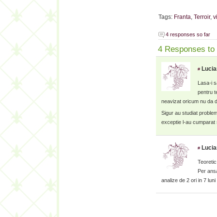
Tags:
Franta
,
Terroir
,
v
4 responses so far
4 Responses to 
Lucia
#
Lasa-i 
pentru t
neavizat oricum nu da do
Sigur au studiat problem
exceptie l-au cumparat 
Lucia
#
Teoretic
Per ansa
analize de 2 ori in 7 lun