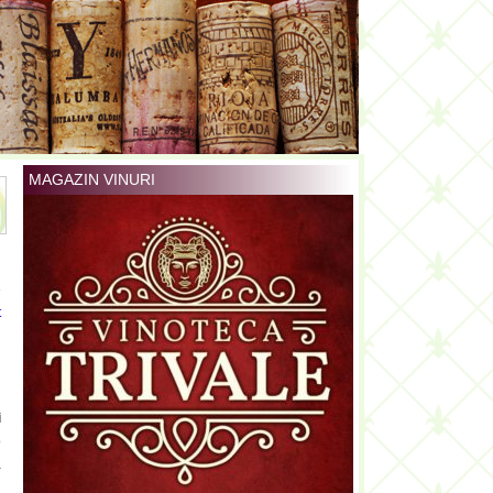
MAGAZIN VINURI
e
t
i
i
o
a