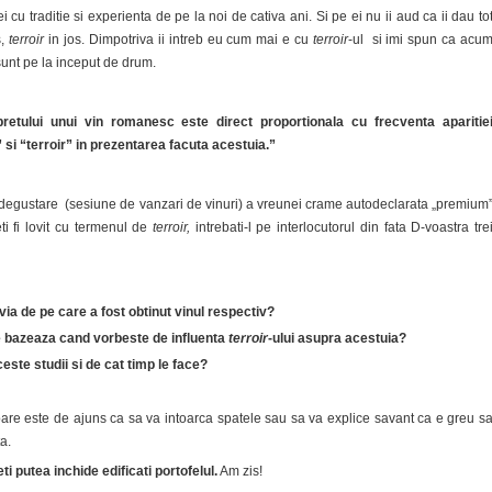
cu traditie si experienta de pe la noi de cativa ani. Si pe ei nu ii aud ca ii dau to
,
terroir
in jos. Dimpotriva ii intreb eu cum mai e cu
terroir
-ul
si imi spun ca acu
unt pe la inceput de drum.
retului unui vin romanesc este direct proportionala cu frecventa aparitie
si “terroir” in prezentarea facuta acestuia.”
degustare (sesiune de vanzari de vinuri) a vreunei crame autodeclarata „premium
ti fi lovit cu termenul de
terroir,
intrebati-l pe interlocutorul din fata D-voastra tre
via de pe care a fost obtinut vinul respectiv?
e bazeaza cand vorbeste de influenta
terroir
-ului asupra acestuia?
este studii si de cat timp le face?
bare este de ajuns ca sa va intoarca spatele sau sa va explice savant ca e greu s
a.
i putea inchide edificati portofelul.
Am zis!