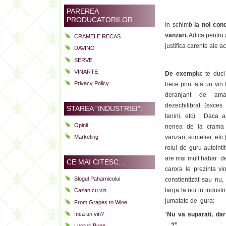
PAREREA
PRODUCATORILOR
In schimb
la noi conc
vanzari.
Adica pentru a
CRAMELE RECAS
justifica carente ale a
DAVINO
SERVE
VINARTE
De exemplu:
te duci
Privacy Policy
trece prin fata un vin
deranjant de am
dezechilibrat (exces 
STAREA “INDUSTRIEI”:
tanini, etc). Daca a
Opinii
nenea de la crama (
vanzari, somelier, etc
Marketing
rolul de guru autointi
are mai mult habar 
CE MAI CITESC...
carora le prezinta vin
Blogul Paharnicului
constientizat sau nu,
larga la noi in industri
Cazan cu vin
jumatate de gura:
From Grapes to Wine
“
Nu va suparati, da
Inca un vin?
…?”
Lucruri Bune