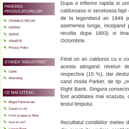
Dupa o inflorire rapida si un
PAREREA
calduroasa si secetoasa fapt
PRODUCATORILOR
de la legendarul an 1949 pa
CRAMELE RECAS
asemenea lunga, incepand p
DAVINO
recolta dupa 1893) si tin
SERVE
Octombrie.
VINARTE
Privacy Policy
Fiind un an calduros cu o coa
STAREA “INDUSTRIEI”:
acesta atingand niveluri 
Opinii
respectiva (15 %), dar destu
Marketing
cand moda Parker, de tip „ov
Right Bank. Singura consecinta
CE MAI CITESC...
fost aciditatea mai scazuta, 
Blogul Paharnicului
testul timpului.
Cazan cu vin
From Grapes to Wine
Rezultatul conditiilor meteo 
Inca un vin?
Lucruri Bune