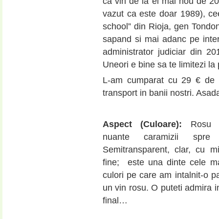
ca vin de la ei mai nou de 2
vazut ca este doar 1989), ce
school” din Rioja, gen Tondon
sapand si mai adanc pe inte
administrator judiciar din 
Uneori e bine sa te limitezi la p
L-am cumparat cu 29 € de
transport in banii nostri. Asad
Aspect (Culoare):
Rosu 
nuante caramizii spre p
Semitransparent, clar, cu m
fine; este una dinte cele m
culori pe care am intalnit-o 
un vin rosu. O puteti admira i
final…