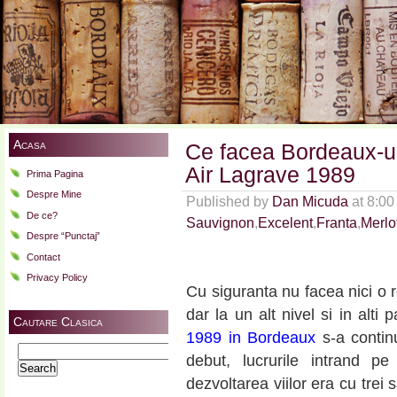
Acasa
Ce facea Bordeaux-u
Air Lagrave 1989
Prima Pagina
Despre Mine
Published by
Dan Micuda
at 8:0
De ce?
Sauvignon
,
Excelent
,
Franta
,
Merlo
Despre “Punctaj”
Contact
Privacy Policy
Cu siguranta nu facea nici o r
dar la un alt nivel si in alti
Cautare Clasica
1989 in Bordeaux
s-a contin
Search
debut, lucrurile intrand p
for:
dezvoltarea viilor era cu trei