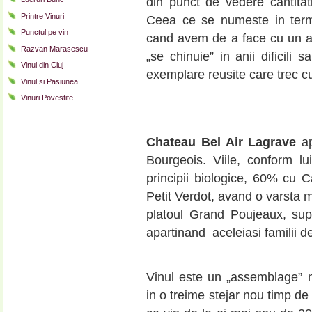
din punct de vedere cantitat
Printre Vinuri
Ceea ce se numeste in terme
Punctul pe vin
cand avem de a face cu un an 
Razvan Marasescu
„se chinuie” in anii dificili 
Vinul din Cluj
exemplare reusite care trec cu 
Vinul si Pasiunea…
Vinuri Povestite
Chateau Bel Air Lagrave
ap
Bourgeois. Viile, conform l
principii biologice, 60% cu
Petit Verdot, avand o varsta m
platoul Grand Poujeaux, supr
apartinand aceleiasi familii d
Vinul este un „assemblage” 
in o treime stejar nou timp de 1