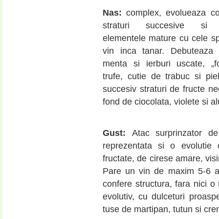
Nas:
complex, evolueaza c
straturi succesive si 
elementele mature cu cele sp
vin inca tanar. Debuteaza
menta si ierburi uscate, „fo
trufe, cutie de trabuc si pi
succesiv straturi de fructe ne
fond de ciocolata, violete si al
Gust:
Atac surprinzator de
reprezentata si o evolutie 
fructate, de cirese amare, vis
Pare un vin de maxim 5-6 ani.
confere structura, fara nici o
evolutiv, cu dulceturi proasp
tuse de martipan, tutun si cr