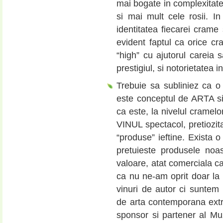
mai bogate in complexitate 
si mai mult cele rosii. I
identitatea fiecarei crame
evident faptul ca orice c
“high” cu ajutorul careia 
prestigiul, si notorietatea in
Trebuie sa subliniez ca o d
este conceptul de ARTA si
ca este, la nivelul cramel
VINUL spectacol, pretiozita
“produse” ieftine. Exista 
pretuieste produsele noa
valoare, atat comerciala ca
ca nu ne-am oprit doar la 
vinuri de autor ci suntem im
de arta contemporana ext
sponsor si partener al Mu