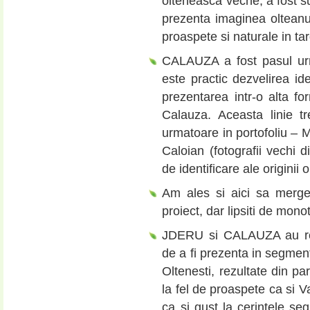
olteneasca veche, a fost s
prezenta imaginea olteanul
proaspete si naturale in tar
CALAUZA a fost pasul urm
este practic dezvelirea ide
prezentarea intr-o alta f
Calauza. Aceasta linie 
urmatoare in portofoliu – Ma
Caloian (fotografii vechi 
de identificare ale originii 
Am ales si aici sa mergem
proiect, dar lipsiti de monot
JDERU si CALAUZA au rep
de a fi prezenta in segmen
Oltenesti, rezultate din pa
la fel de proaspete ca si V
ca si gust la cerintele s