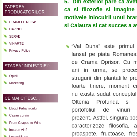
5.
Din exterior pare ca ave
PAREREA
ca si filozofie si imagine
PRODUCATORILOR
motivele inlocuirii unui br
CRAMELE RECAS
si Calauza si cat succes a 
DAVINO
SERVE
VINARTE
“Val Duna” este primul 
Privacy Policy
lansat pe piata Romanea
de Crama Oprisor. Cu mu
STAREA “INDUSTRIEI”:
ani in urma, se proce
Opinii
strugurii din plantatiile pro
Marketing
foarte tinere, moment c
nu exista sudat conceptu
CE MAI CITESC...
Oltenia Profunda si n
Blogul Paharnicului
portofoliul de vinuri 
Cazan cu vin
prezent. Astfel, singura pos
From Grapes to Wine
caracterizeze filosofia,
Inca un vin?
proaspete, fructoase, f
Lucruri Bune