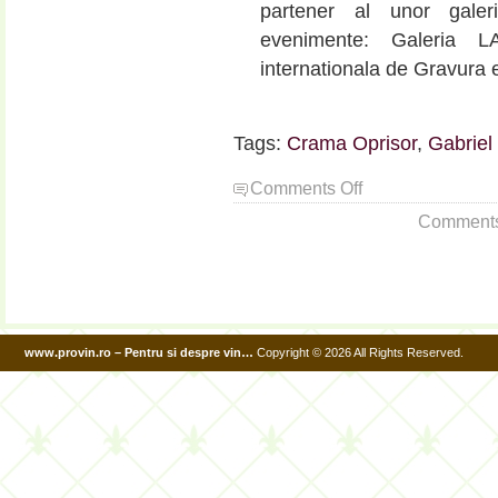
partener al unor galer
evenimente: Galeria 
internationala de Gravura 
Tags:
Crama Oprisor
,
Gabriel
on
Comments Off
Despre
Comments a
vinul
romanesc
in
10
intrebari
cu
www.provin.ro – Pentru si despre vin…
Copyright © 2026 All Rights Reserved.
dl
Gabriel
Roceanu
(Partea
II)