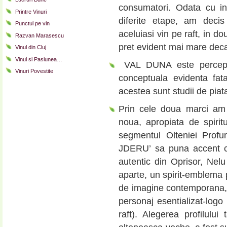
consumatori. Odata cu int
Printre Vinuri
diferite etape, am decis
Punctul pe vin
aceluiasi vin pe raft, in do
Razvan Marasescu
pret evident mai mare deca
Vinul din Cluj
Vinul si Pasiunea…
VAL DUNA este percepu
Vinuri Povestite
conceptuala evidenta fat
acestea sunt studii de pia
Prin cele doua marci am
noua, apropiata de spirit
segmentul Olteniei Prof
JDERU’ sa puna accent ch
autentic din Oprisor, Nel
aparte, un spirit-emblema p
de imagine contemporana, o
personaj esentializat-logo
raft). Alegerea profilului