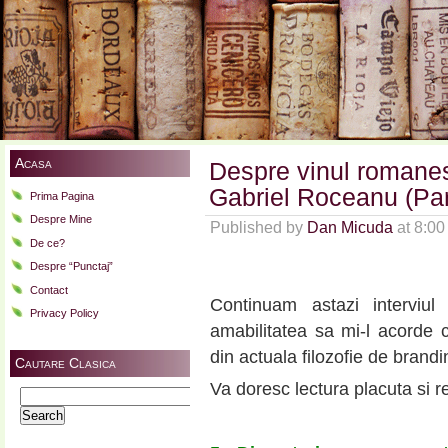
Acasa
Despre vinul romanesc
Gabriel Roceanu (Part
Prima Pagina
Despre Mine
Published by
Dan Micuda
at 8:0
De ce?
Despre “Punctaj”
Contact
Continuam astazi interviu
Privacy Policy
amabilitatea sa mi-l acorde 
din actuala filozofie de brand
Cautare Clasica
Va doresc lectura placuta si re
Search
for: