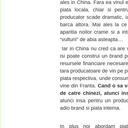
ales in China. Fara ea vinul e
piata locala, chiar si pent
producator scade dramatic, iar
barca altora. Mai ales la c
aparitia noilor crame si a int
“vulturii” de abia asteapta…
Iar in China nu cred ca are 
isi poate construi un brand pr
resursele financiare necesa
tara producatoare de vin pe pi
piata respectiva, unde consum
vine din Franta.
Cand o sa v
de catre chinezi, atunci 
atunci insa pentru un produ
adio brand si piata interna.
In plus noi abordam piat