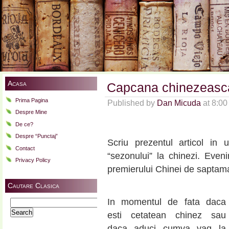
Acasa
Capcana chinezeasc
Prima Pagina
Published by
Dan Micuda
at 8:0
Despre Mine
De ce?
Despre “Punctaj”
Scriu prezentul articol in 
Contact
“sezonului” la chinezi. Even
Privacy Policy
premierului Chinei de saptama
Cautare Clasica
In momentul de fata daca
Search
for:
esti cetatean chinez sau
daca aduci cumva vag la