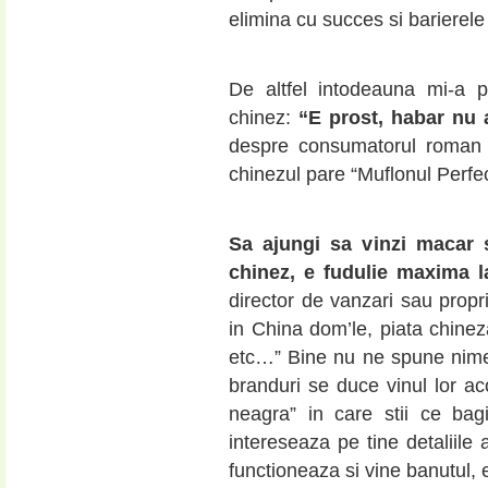
elimina cu succes si barierele 
De altfel intodeauna mi-a p
chinez:
“E prost, habar nu a
despre consumatorul roman 
chinezul pare “Muflonul Perfec
Sa ajungi sa vinzi macar 
chinez, e fudulie maxima la
director de vanzari sau prop
in China dom’le, piata chine
etc…” Bine nu ne spune nimeni
branduri se duce vinul lor ac
neagra” in care stii ce bag
intereseaza pe tine detaliile 
functioneaza si vine banutul,