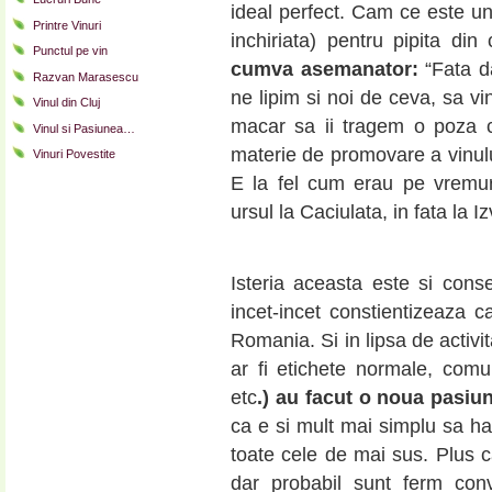
ideal perfect. Cam ce este un
Printre Vinuri
inchiriata) pentru pipita din
Punctul pe vin
cumva asemanator:
“Fata da
Razvan Marasescu
ne lipim si noi de ceva, sa 
Vinul din Cluj
macar sa ii tragem o poza cu
Vinul si Pasiunea…
materie de promovare a vinulu
Vinuri Povestite
E la fel cum erau pe vremu
ursul la Caciulata, in fata la I
Isteria aceasta este si cons
incet-incet constientizeaza c
Romania. Si in lipsa de activi
ar fi etichete normale, comun
etc
.) au facut o noua pasiun
ca e si mult mai simplu sa har
toate cele de mai sus. Plus 
dar probabil sunt ferm conv