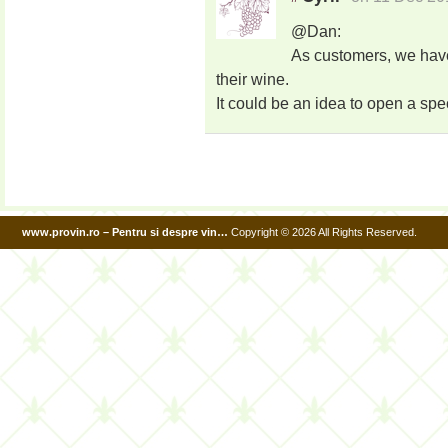
@Dan:
As customers, we hav
their wine.
It could be an idea to open a spec
www.provin.ro – Pentru si despre vin…
Copyright © 2026 All Rights Reserved.