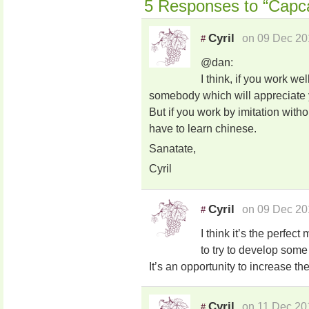
5 Responses to “Capc
Cyril
on 09 Dec 20
#
@dan:
I think, if you work we
somebody which will appreciate 
But if you work by imitation withou
have to learn chinese.
Sanatate,
Cyril
Cyril
on 09 Dec 20
#
I think it’s the perfec
to try to develop some 
It’s an opportunity to increase the
Cyril
on 11 Dec 20
#