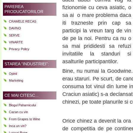
PAREREA
fizionomie cu ceva asiatic, o
PRODUCATORILOR
sa ai o mare problema daca
CRAMELE RECAS
iti trazneste prin cap sa
DAVINO
participi la vreun targ de vin
SERVE
de pe la noi. Pentru ca nu o
VINARTE
sa mai prididesti sa refuzi
Privacy Policy
invitatiile la standuri si
asalturile participantilor.
STAREA “INDUSTRIEI”:
Bine, nu numai la Goodwine. 
Opinii
erau staruri. Pe scurt, de ca
Marketing
consuma tot vinul din lume ind
Craciun asiatic) s-a declansat
CE MAI CITESC...
chinezi, pe toate planurile si 
Blogul Paharnicului
Cazan cu vin
From Grapes to Wine
Orice chinez a devenit la ora 
Inca un vin?
de competitia de pe continent
Lucruri Bune