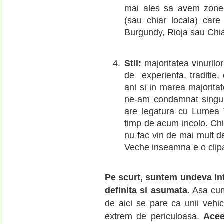
mai ales sa avem zone 
(sau chiar locala) care
Burgundy, Rioja sau Chia
Stil:
majoritatea vinurilor
de experienta, traditie, 
ani si in marea majoritat
ne-am condamnat singuri
are legatura cu Lumea 
timp de acum incolo. Chia
nu fac vin de mai mult d
Veche inseamna e o cli
Pe scurt, suntem undeva int
definita si asumata.
Asa cum 
de aici se pare ca unii vehi
extrem de periculoasa.
Ace