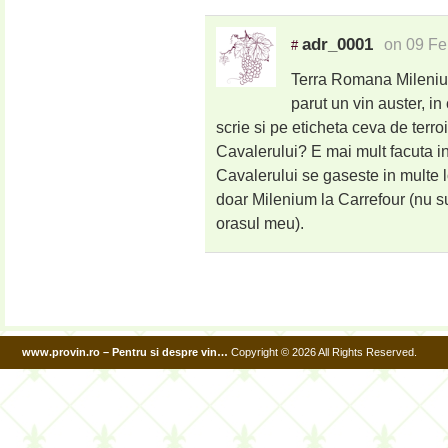
adr_0001
on 09 Fe
#
Terra Romana Milenium 
parut un vin auster, in
scrie si pe eticheta ceva de terro
Cavalerului? E mai mult facuta i
Cavalerului se gaseste in multe 
doar Milenium la Carrefour (nu s
orasul meu).
www.provin.ro – Pentru si despre vin…
Copyright © 2026 All Rights Reserved.