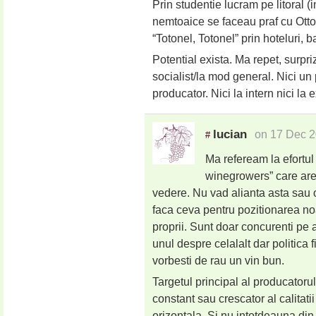
Prin studentie lucram pe litoral 
nemtoaice se faceau praf cu Otton
“Totonel, Totonel” prin hoteluri, 
Potential exista. Ma repet, surpr
socialist/la mod general. Nici un
producator. Nici la intern nici la e
lucian
on 17 Dec 2
#
Ma refeream la efortul
winegrowers” care are 
vedere. Nu vad alianta asta sau o
faca ceva pentru pozitionarea noa
proprii. Sunt doar concurenti pe 
unul despre celalalt dar politica f
vorbesti de rau un vin bun.
Targetul principal al producatoru
constant sau crescator al calitati
orizontala. Si nu intotdeauna din