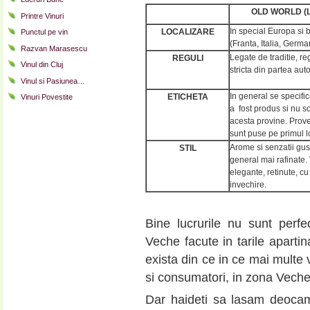
OLD WORLD (L
Printre Vinuri
In special Europa si 
LOCALIZARE
Punctul pe vin
(Franta, Italia, Germa
Razvan Marasescu
Legate de traditie, r
REGULI
Vinul din Cluj
stricta din partea autor
Vinul si Pasiunea…
In general se specific
ETICHETA
Vinuri Povestite
a fost produs si nu so
acesta provine. Prov
sunt puse pe primul l
Arome si senzatii gust
STIL
general mai rafinate.
elegante, retinute, cu
invechire.
Bine lucrurile nu sunt perfec
Veche facute in tarile aparti
exista din ce in ce mai multe
si consumatori, in zona Veche
Dar haideti sa lasam deocamd