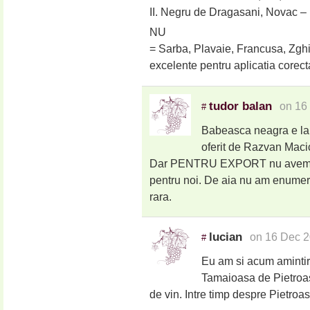
II. Negru de Dragasani, Novac – 
NU
= Sarba, Plavaie, Francusa, Zghih
excelente pentru aplicatia corecta
tudor balan
on 16
#
Babeasca neagra e lan
oferit de Razvan Macic
Dar PENTRU EXPORT nu avem cant
pentru noi. De aia nu am enumera
rara.
lucian
on 16 Dec 2
#
Eu am si acum amintiri
Tamaioasa de Pietroas
de vin. Intre timp despre Pietroa