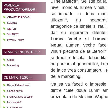
„The Basics”
: Se stie ca la
PAREREA
nivel mondial, lumea vinului
PRODUCATORILOR
se imparte in doua mari
CRAMELE RECAS
„filozofii”, nu neaparat
DAVINO
antagonice ca binele si raul,
SERVE
dar cu siguranta diferite:
VINARTE
Lumea Veche si Lumea
Privacy Policy
Noua
. Lumea Veche face
vinuri plecand de la „terroir”
STAREA “INDUSTRIEI”:
si traditie locala dobandita
Opinii
pe parcursul generatiilor, Lu
Marketing
de la ce vrea consumatorul. Pe 
de la marketing.
CE MAI CITESC...
Ca sa va faceti o impresie 
Blogul Paharnicului
dintre “cele doua Lumi” am
Cazan cu vin
prezentata de Melanie Wagne
From Grapes to Wine
Inca un vin?
Lucruri Bune