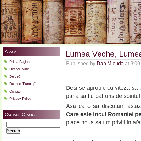
Acasa
Lumea Veche, Lumea
Prima Pagina
Published by
Dan Micuda
at 8:0
Despre Mine
De ce?
Despre “Punctaj”
Desi se apropie cu viteza sar
Contact
pana sa fiu patruns de spiritul 
Privacy Policy
Asa ca o sa discutam astaz
Care este locul Romaniei p
Cautare Clasica
place noua sa fim priviti in afa
Search
for: