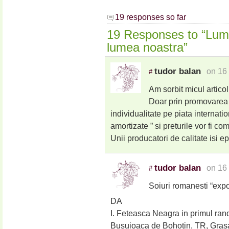
19 responses so far
19 Responses to “Lu
lumea noastra”
tudor balan
on 16
#
Am sorbit micul articol
Doar prin promovarea 
individualitate pe piata internation
amortizate ” si preturile vor fi co
Unii producatori de calitate isi ep
tudor balan
on 16
#
Soiuri romanesti “expo
DA
I. Feteasca Neagra in primul ran
Busuioaca de Bohotin, TR, Grasa