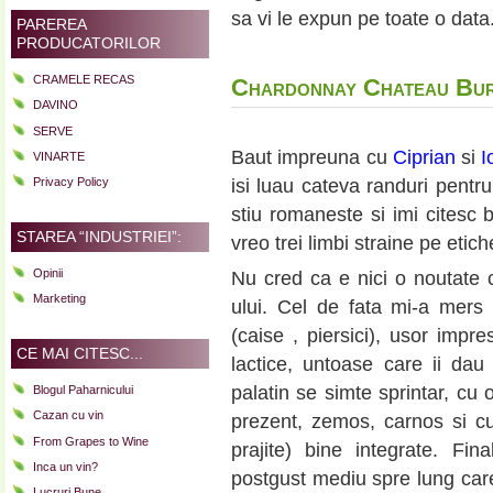
sa vi le expun pe toate o data
PAREREA
PRODUCATORILOR
CRAMELE RECAS
Chardonnay Chateau Bu
DAVINO
SERVE
Baut impreuna cu
Ciprian
si
I
VINARTE
isi luau cateva randuri pent
Privacy Policy
stiu romaneste si imi citesc
STAREA “INDUSTRIEI”:
vreo trei limbi straine pe et
Opinii
Nu cred ca e nici o noutate
Marketing
ului. Cel de fata mi-a mers 
(caise , piersici), usor impre
CE MAI CITESC...
lactice, untoase care ii da
palatin se simte sprintar, cu 
Blogul Paharnicului
Cazan cu vin
prezent, zemos, carnos si cu
From Grapes to Wine
prajite) bine integrate. Fin
Inca un vin?
postgust mediu spre lung car
Lucruri Bune