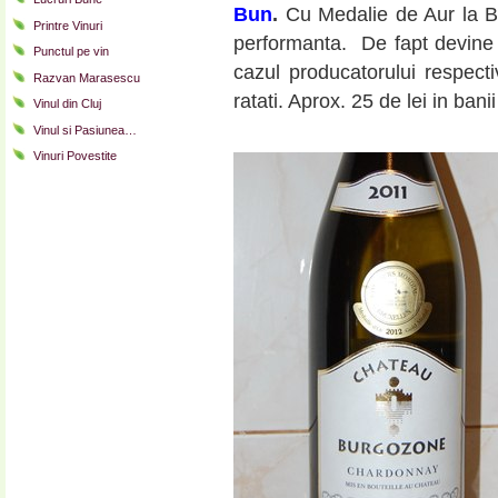
Bun
.
Cu Medalie de Aur la Br
Printre Vinuri
performanta. De fapt devine d
Punctul pe vin
cazul producatorului respecti
Razvan Marasescu
ratati. Aprox. 25 de lei in ban
Vinul din Cluj
Vinul si Pasiunea…
Vinuri Povestite