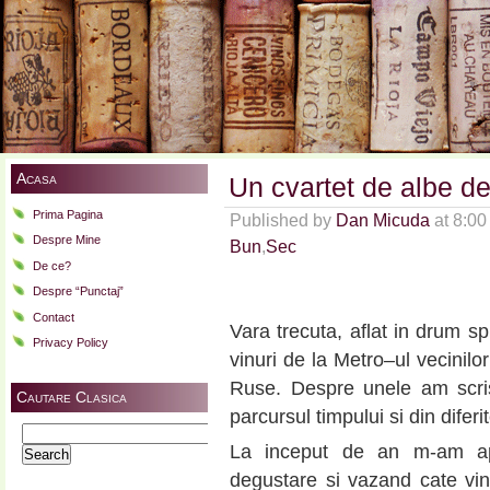
Acasa
Un cvartet de albe 
Prima Pagina
Published by
Dan Micuda
at 8:0
Despre Mine
Bun
,
Sec
De ce?
Despre “Punctaj”
Contact
Vara trecuta, aflat in drum s
Privacy Policy
vinuri de la Metro–ul vecinilor
Ruse. Despre unele am scri
Cautare Clasica
parcursul timpului si din diferi
Search
La inceput de an m-am apu
for:
degustare si vazand cate vin