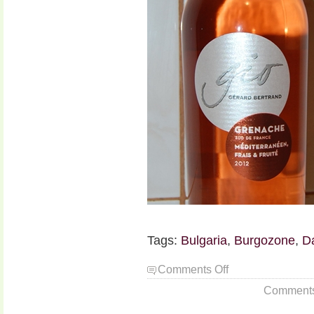
Tags:
Bulgaria
,
Burgozone
,
D
on
Comments Off
Un
Comments a
cvartet
de