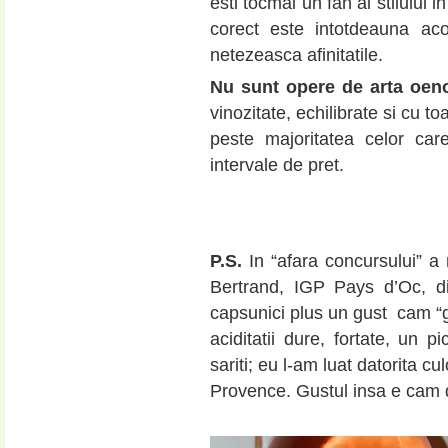
esti tocmai un fan al stilului in
corect este intotdeauna ac
netezeasca afinitatile.
Nu sunt opere de arta oen
vinozitate, echilibrate si cu t
peste majoritatea celor car
intervale de pret.
P.S.
In “afara concursului” a
Bertrand, IGP Pays d’Oc, d
capsunici plus un gust cam “gra
aciditatii dure, fortate, un p
sariti; eu l-am luat datorita c
Provence. Gustul insa e cam 