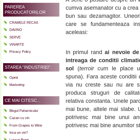
PAREREA
cumva asemanator cu a crea un 
PRODUCATORILOR
bun sau dezamagitor. Uneori 
CRAMELE RECAS
care se fundamenteaza in
DAVINO
aceleasi:
SERVE
VINARTE
In primul rand
ai nevoie de
Privacy Policy
intreaga de conditii climati
STAREA “INDUSTRIEI”:
sol
(
terroir
cum le place u
spuna). Fara aceste conditii
Opinii
via nu creste sau nu are 
Marketing
produca struguri de calit
CE MAI CITESC...
relativa constanta. Unele par
mai bune, altele mai slabe. 
Blogul Paharnicului
potrivesc mai bine unui a
Cazan cu vin
potrivesc mai bine anumitor sti
From Grapes to Wine
Inca un vin?
Lucruri Bune