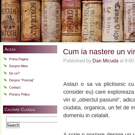
Acasa
Cum ia nastere un vi
Prima Pagina
Published by
Dan Micuda
at 8:0
Despre Mine
De ce?
Despre “Punctaj”
Astazi o sa va plictisesc cu
Contact
consider eu) care exploreaza 
Privacy Policy
vin si „obiectul pasiunii”, adi
ciudata, organica, un fel de i
Cautare Clasica
domeniu in celalalt.
Search
for:
A scrie o postare despre un v