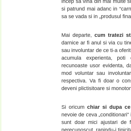
incep sa vina din mai multe sur
si patrund mai adanc in “carn
sa se vada si in „produsul final
Mai departe,
cum tratezi st
darnice ar fi anul si via cu ti
sau involuntar de ce ti-a oferit
acumula experienta, poti
recunoaste usor evidenta, da
mod voluntar sau involuntar
respectiva. Va fi doar o co
deveni plictisitoare si monoto
Si oricum
chiar si dupa ce
nevoie de ceva „conditionari” 
sunt doar mici ajustari de f
nerecunoscut, rapindu-i tipicit