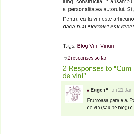
lung, constructia in ansamblul
si personalitatea autorului. Si 
Pentru ca la vin este arhicun
daca n-ai “terroir” esti rece!
Tags:
Blog Vin
,
Vinuri
2 responses so far
2 Responses to “Cum i
de vin!”
EugenF
on 21 Jan
#
Frumoasa paralela. Poa
de vin (sau pe blog) cu