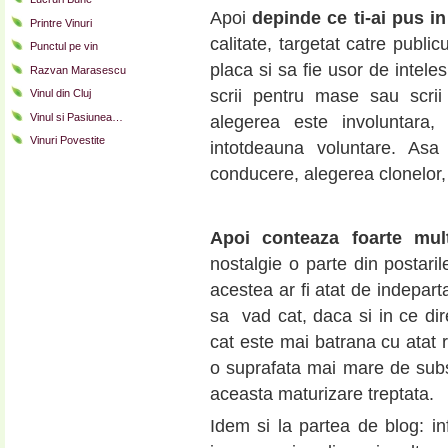
Apoi
depinde ce ti-ai pus i
Printre Vinuri
calitate, targetat catre publi
Punctul pe vin
placa si sa fie usor de intele
Razvan Marasescu
scrii pentru mase sau scrii
Vinul din Cluj
Vinul si Pasiunea…
alegerea este involuntara,
Vinuri Povestite
intotdeauna voluntare. Asa
conducere, alegerea clonelor, l
Apoi conteaza foarte mult
nostalgie o parte din postaril
acestea ar fi atat de indeparta
sa vad cat, daca si in ce dir
cat este mai batrana cu atat r
o suprafata mai mare de subsol
aceasta maturizare treptata.
Idem si la partea de blog: in