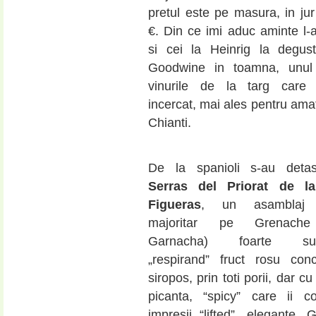
pretul este pe masura, in ju
€. Din ce imi aduc aminte l-
si cei la Heinrig la degus
Goodwine in toamna, unul 
vinurile de la targ care 
incercat, mai ales pentru amat
Chianti.
De la spanioli s-au deta
Serras del Priorat de l
Figueras
, un asamblaj 
majoritar pe Grenache
Garnacha) foarte sucu
„respirand” fruct rosu conc
siropos, prin toti porii, dar c
picanta, “spicy” care ii c
impresii “lifted”, elegante. G