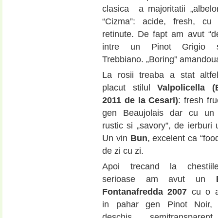
clasica a majoritatii „albel
“Cizma”: acide, fresh, cu
retinute. De fapt am avut “d
intre un Pinot Grigio 
Trebbiano. „Boring” amandou
La rosii treaba a stat altfe
placut stilul
Valpolicella (
2011 de la Cesari)
: fresh fru
gen Beaujolais dar cu un „
rustic si „savory”, de ierburi 
Un vin
Bun
, excelent ca “foo
de zi cu zi.
Apoi trecand la chestii
serioase am avut un
Fontanafredda 2007
cu o a
in pahar gen Pinot Noir, v
deschis, semitransparen