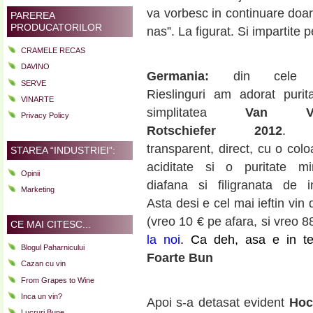
va vorbesc in continuare doar 
PAREREA
PRODUCATORILOR
nas”. La figurat. Si impartite p
CRAMELE RECAS
DAVINO
Germania:
din cele p
SERVE
Rieslinguri am adorat purit
VINARTE
simplitatea
Van Vo
Privacy Policy
Rotschiefer 2012
. C
transparent, direct, cu o col
STAREA “INDUSTRIEI”:
aciditate si o puritate mi
Opinii
diafana si filigranata de in
Marketing
Asta desi e cel mai ieftin vin 
(vreo 10 € pe afara, si vreo 88
CE MAI CITESC...
la noi
. Ca deh, asa e in t
Blogul Paharnicului
Foarte Bun
Cazan cu vin
From Grapes to Wine
Inca un vin?
Apoi s-a detasat evident
Hoc
Lucruri Bune