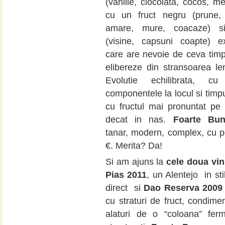
(vanilie, ciocolata, cocos, me
cu un fruct negru (prune, 
amare, mure, coacaze) s
(visine, capsuni coapte) e
care are nevoie de ceva tim
elibereze din stransoarea le
Evolutie echilibrata, cu
componentele la locul si timpul
cu fructul mai pronuntat pe 
decat in nas.
Foarte Bu
tanar, modern, complex, cu po
€. Merita? Da!
Si am ajuns la
cele doua vin
Pias 2011
, un Alentejo in sti
direct si
Dao Reserva 2009 
cu straturi de fruct, condimen
alaturi de o “coloana” ferm