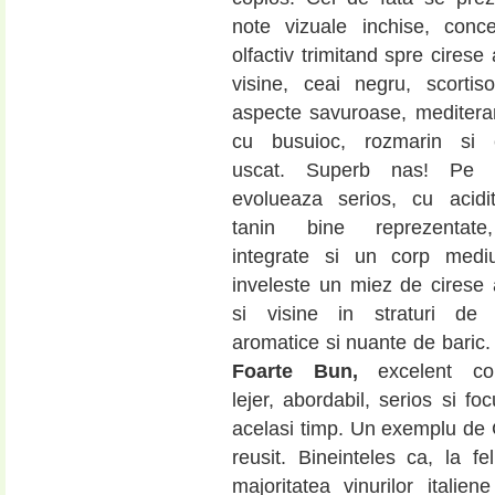
note vizuale inchise, conce
olfactiv trimitand spre cirese
visine, ceai negru, scortis
aspecte savuroase, mediter
cu busuioc, rozmarin si 
uscat. Superb nas! Pe p
evolueaza serios, cu acidi
tanin bine reprezentat
integrate si un corp medi
inveleste un miez de cirese
si visine in straturi de i
aromatice si nuante de baric.
Foarte Bun,
excelent cons
lejer, abordabil, serios si foc
acelasi timp. Un exemplu de 
reusit. Bineinteles ca, la fe
majoritatea vinurilor italien