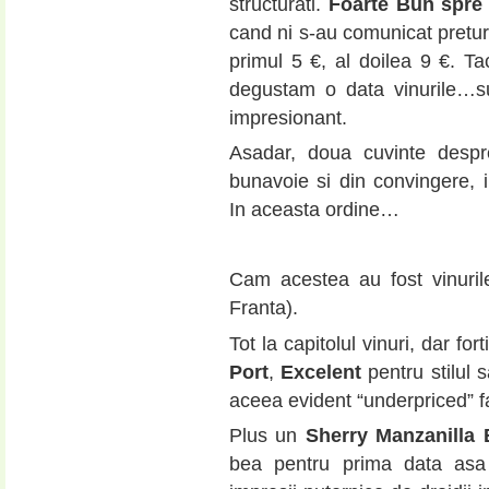
structurati.
Foarte Bun spre
cand ni s-au comunicat preturi
primul 5 €, al doilea 9 €. Ta
degustam o data vinurile…su
impresionant.
Asadar, doua cuvinte despr
bunavoie si din convingere, i
In aceasta ordine…
Cam acestea au fost vinuri
Franta).
Tot la capitolul vinuri, dar for
Port
,
Excelent
pentru stilul s
aceea evident “underpriced” f
Plus un
Sherry Manzanilla 
bea pentru prima data asa