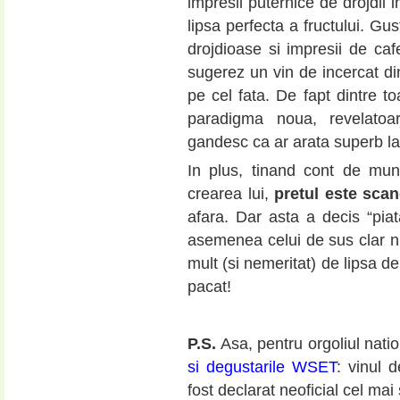
impresii puternice de drojdii 
lipsa perfecta a fructului. Gu
drojdioase si impresii de ca
sugerez un vin de incercat di
pe cel fata. De fapt dintre t
paradigma noua, revelatoa
gandesc ca ar arata superb la
In plus, tinand cont de mun
crearea lui,
pretul este scan
afara. Dar asta a decis “piat
asemenea celui de sus clar nu
mult (si nemeritat) de lipsa de
pacat!
P.S.
Asa, pentru orgoliul nati
si degustarile WSET
: vinul 
fost declarat neoficial cel mai