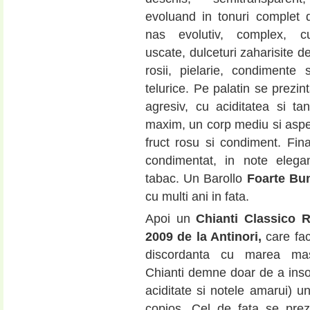
evoluand in tonuri complet di
nas evolutiv, complex, cu
uscate, dulceturi zaharisite de
rosii, pielarie, condimente 
telurice. Pe palatin se prezint
agresiv, cu aciditatea si tan
maxim, un corp mediu si asp
fruct rosu si condiment. Fina
condimentat, in note elega
tabac. Un Barollo
Foarte Bu
cu multi ani in fata.
Apoi un
Chianti Classico R
2009 de la Antinori,
care fa
discordanta cu marea m
Chianti demne doar de a insot
aciditate si notele amarui) u
copios. Cel de fata se prez