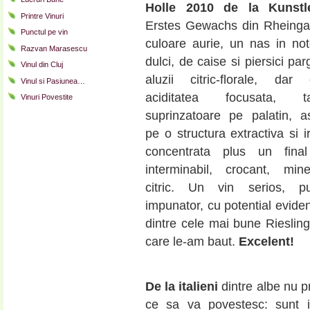
Holle 2010 de la Kunstl
Printre Vinuri
Erstes Gewachs din Rheinga
Punctul pe vin
culoare aurie, un nas in no
Razvan Marasescu
dulci, de caise si piersici par
Vinul din Cluj
aluzii citric-florale, da
Vinul si Pasiunea…
aciditatea focusata, ta
Vinuri Povestite
suprinzatoare pe palatin, a
pe o structura extractiva si i
concentrata plus un final
interminabil, crocant, min
citric. Un vin serios, put
impunator, cu potential eviden
dintre cele mai bune Riesling
care le-am baut.
Excelent!
De la italieni
dintre albe nu 
ce sa va povestesc: sunt i