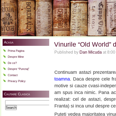
Acasa
Vinurile “Old World”
Prima Pagina
Published by
Dan Micuda
at 8:0
Despre Mine
De ce?
Despre “Punctaj”
Continuam astazi prezentarea
Contact
toamna
. Daca despre cele fr
Privacy Policy
motive si cauze cvasi-indepe
am spus inca nimic. Pana a
Cautare Clasica
realizat: cel de astazi, des
Search
Franta) si inca unul despre c
for:
Puteti vedea majoritatea vinur