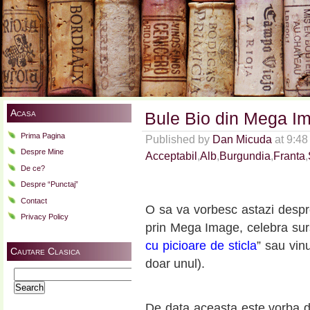
Acasa
Bule Bio din Mega I
Prima Pagina
Published by
Dan Micuda
at 9:48
Despre Mine
Acceptabil
,
Alb
,
Burgundia
,
Franta
,
De ce?
Despre “Punctaj”
Contact
O sa va vorbesc astazi despr
Privacy Policy
prin Mega Image, celebra sursa
cu picioare de sticla
” sau vin
Cautare Clasica
doar unul).
Search
for:
De data aceasta este vorba d