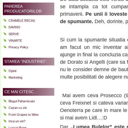
se intampla ca tot cumpar
PAREREA
PRODUCATORILOR
primaverii.
Pe unii ii loves
de spumante.
Deh, dorinte, pr
CRAMELE RECAS
DAVINO
SERVE
Si cum la spumante situatia e 
VINARTE
am facut un mic inventar al
Privacy Policy
ajunge in final la concluzia ca 
STAREA “INDUSTRIEI”:
de Dorato si Angelli (care sa 
nu le consider demne de baut) 
Opinii
multe posibilitati de alegere n
Marketing
CE MAI CITESC...
Mai avem ceva Prosecco (9
Blogul Paharnicului
ceva Freixnet si cateva varia
Cazan cu vin
Oenoterra pe care in mare le 
From Grapes to Wine
si mai avem Lidl…:D
Inca un vin?
Dar
„Lumea Bulelor” este m
Lucruri Bune