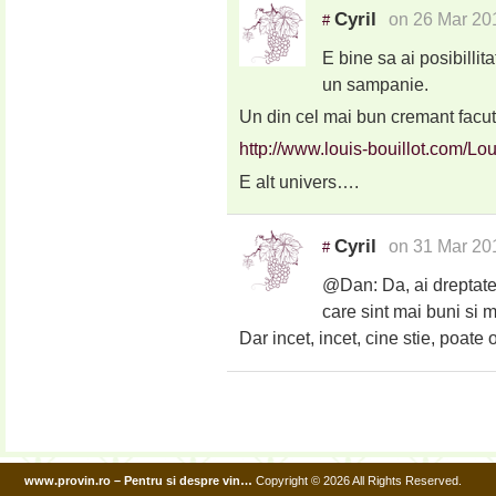
Cyril
on 26 Mar 20
#
E bine sa ai posibillit
un sampanie.
Un din cel mai bun cremant facut
http://www.louis-bouillot.com/L
E alt univers….
Cyril
on 31 Mar 20
#
@Dan: Da, ai dreptate 
care sint mai buni si
Dar incet, incet, cine stie, poate
www.provin.ro – Pentru si despre vin…
Copyright © 2026 All Rights Reserved.