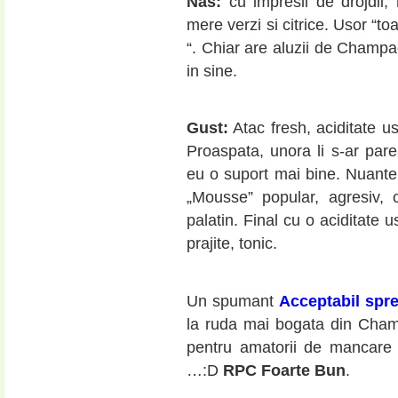
Nas:
cu impresii de drojdii
mere verzi si citrice. Usor “toa
“. Chiar are aluzii de Champag
in sine.
Gust:
Atac fresh, aciditate u
Proaspata, unora li s-ar pare
eu o suport mai bine. Nuante 
„Mousse” popular, agresiv,
palatin. Final cu o aciditate
prajite, tonic.
Un spumant
Acceptabil spr
la ruda mai bogata din Champ
pentru amatorii de mancare 
…:D
RPC Foarte Bun
.