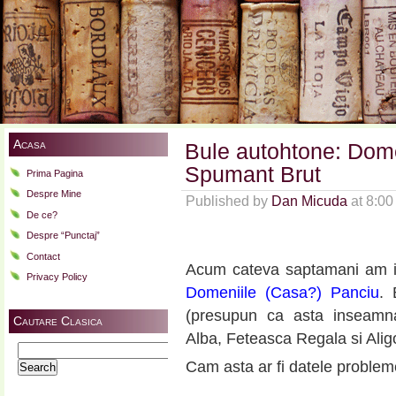
Acasa
Bule autohtone: Dome
Spumant Brut
Prima Pagina
Despre Mine
Published by
Dan Micuda
at 8:0
De ce?
Despre “Punctaj”
Contact
Acum cateva saptamani am in
Privacy Policy
Domeniile (Casa?) Panciu
. 
(presupun ca asta inseamna 
Cautare Clasica
Alba, Feteasca Regala si Alig
Search
Cam asta ar fi datele problem
for: