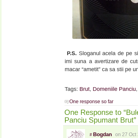
P.S.
Sloganul acela de pe s
imi suna a avertizare de cut
macar “ametit” ca sa stii pe un
Tags:
Brut
,
Domeniile Panciu
One response so far
One Response to “Bule
Panciu Spumant Brut”
Bogdan
on 27 Oct
#