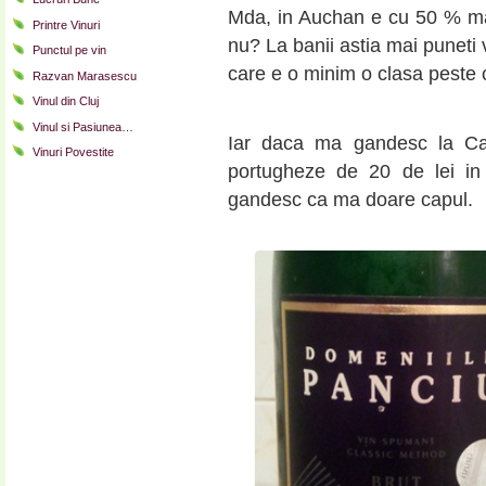
Mda, in Auchan e cu 50 % ma
Printre Vinuri
nu? La banii astia mai puneti 
Punctul pe vin
care e o minim o clasa peste c
Razvan Marasescu
Vinul din Cluj
Vinul si Pasiunea…
Iar daca ma gandesc la Ca
Vinuri Povestite
portugheze de 20 de lei i
gandesc ca ma doare capul.