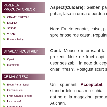
PAREREA
Aspect(Culoare):
Galben pai
PRODUCATORILOR
pahar, lasa in urma o perdea 
CRAMELE RECAS
DAVINO
Nas:
Fructe coapte, caise, pi
SERVE
VINARTE
spre briose “de casa”. Popular
Privacy Policy
Gust:
Mousse interesant la n
STAREA “INDUSTRIEI”:
prezent. Note de fruct copt a
Opinii
usor sesizabil, in note dulcege.
Marketing
chiar “fresh”. Postgust scurt s
CE MAI CITESC...
Un spumant
Acceptabil
,
Blogul Paharnicului
standardele noastre e chiar
Cazan cu vin
From Grapes to Wine
dat pe el la magazinul produc
Inca un vin?
Auchan.
Lucruri Bune