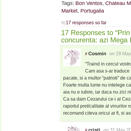
Tags:
Bon Ventos
,
Chateau M
Market
,
Portugalia
17 responses so far
17 Responses to “Prin
concurenta: azi Mega
Cosmin
on 29 May
#
“Traind in cercul vostr
Cam asa s-ar traduce at
pacate, si a multor “patrioti” de c
Foarte multa lume nu intelege ca 
aia nu e iubire, iar daca nu zici 
Ca sa dam Cezarului ce-i al Ceza
raportul pret/calitate al vinurilor
recomand citeva oricui ar fi, si as
cristi
on 31 May 20
#