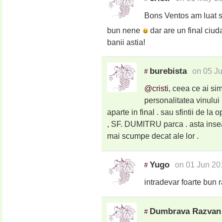
Bons Ventos am luat si
bun nene
dar are un final ciud
banii astia!
burebista
on 05 J
#
@cristi
, ceea ce ai sim
personalitatea vinului
aparte in final . sau sfintii de la
, SF. DUMITRU parca . asta insea
mai scumpe decat ale lor .
Yugo
on 01 Jun 20
#
intradevar foarte bun ra
Dumbrava Razvan 
#