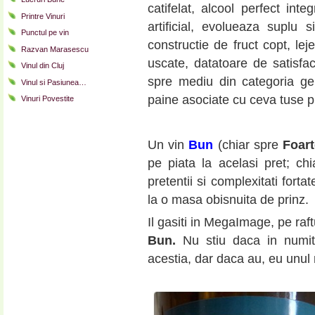
catifelat, alcool perfect inte
Printre Vinuri
artificial, evolueaza suplu
Punctul pe vin
constructie de fruct copt, lej
Razvan Marasescu
uscate, datatoare de satisfac
Vinul din Cluj
spre mediu din categoria ge
Vinul si Pasiunea…
paine asociate cu ceva tuse 
Vinuri Povestite
Un vin
Bun
(chiar spre
Foar
pe piata la acelasi pret; ch
pretentii si complexitati forta
la o masa obisnuita de prinz.
Il gasiti in MegaImage, pe raf
Bun.
Nu stiu daca in numi
acestia, dar daca au, eu unul