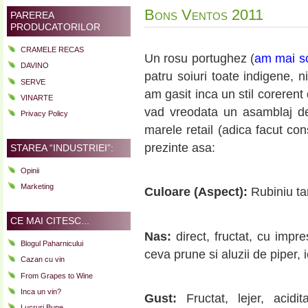
Bons Ventos 2011
PAREREA
PRODUCATORILOR
CRAMELE RECAS
Un rosu portughez (
am mai sc
DAVINO
patru soiuri toate indigene, n
SERVE
am gasit inca un stil corerent
VINARTE
vad vreodata un asamblaj de 
Privacy Policy
marele retail (adica facut con
prezinte asa:
STAREA “INDUSTRIEI”:
Opinii
Marketing
Culoare
(Aspect):
Rubiniu ta
CE MAI CITESC...
Nas:
direct, fructat, cu impre
Blogul Paharnicului
ceva prune si aluzii de piper, 
Cazan cu vin
From Grapes to Wine
Inca un vin?
Gust:
Fructat, lejer, acid
Lucruri Bune