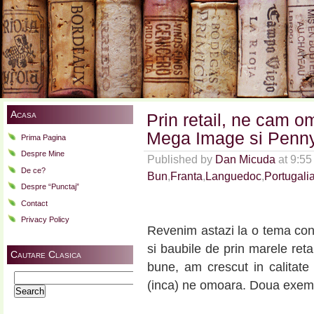
Acasa
Prin retail, ne cam o
Mega Image si Penn
Prima Pagina
Despre Mine
Published by
Dan Micuda
at 9:55
De ce?
Bun
,
Franta
,
Languedoc
,
Portugali
Despre “Punctaj”
Contact
Privacy Policy
Revenim astazi la o tema consa
si baubile de prin marele reta
Cautare Clasica
bune, am crescut in calitate i
Search
(inca) ne omoara. Doua exemp
for: