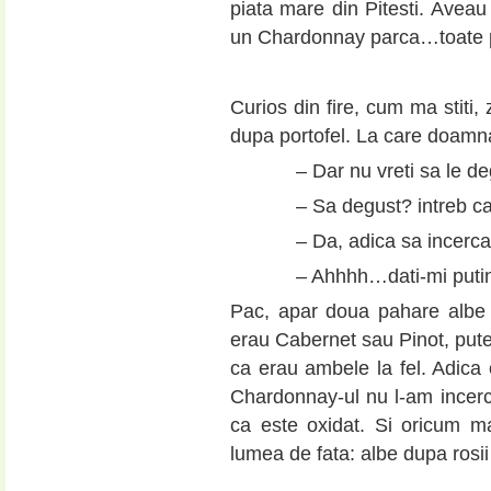
piata mare din Pitesti. Avea
un Chardonnay parca…toate pe 
Curios din fire, cum ma stiti
dupa portofel. La care doamna
– Dar nu vreti sa le de
– Sa degust? intreb c
– Da, adica sa incercat
– Ahhhh…dati-mi puti
Pac, apar doua pahare albe d
erau Cabernet sau Pinot, pute
ca erau ambele la fel. Adica 
Chardonnay-ul nu l-am incerc
ca este oxidat. Si oricum m
lumea de fata: albe dupa ros