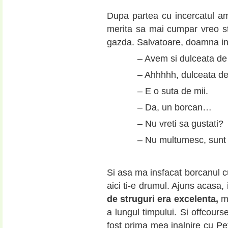
Dupa partea cu incercatul a
merita sa mai cumpar vreo st
gazda. Salvatoare, doamna in
– Avem si dulceata de 
– Ahhhhh, dulceata de
– E o suta de mii.
– Da, un borcan…
– Nu vreti sa gustati?
– Nu multumesc, sun
Si asa ma insfacat borcanul cu
aici ti-e drumul. Ajuns acasa,
de struguri era excelenta,
mu
a lungul timpului. Si offcour
fost prima mea inalnire cu Petr