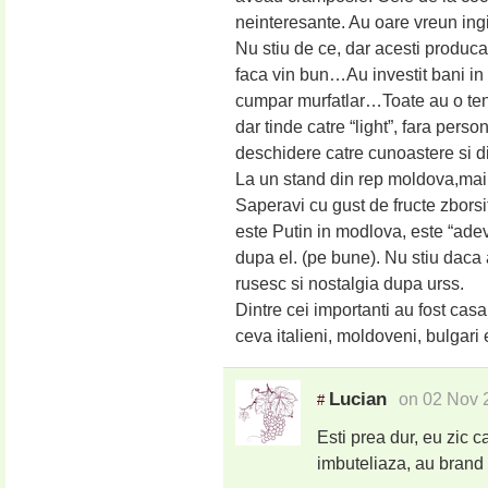
neinteresante. Au oare vreun ingi
Nu stiu de ce, dar acesti producat
faca vin bun…Au investit bani in i
cumpar murfatlar…Toate au o tenta
dar tinde catre “light”, fara pers
deschidere catre cunoastere si di
La un stand din rep moldova,mai
Saperavi cu gust de fructe zborsit
este Putin in modlova, este “adev
dupa el. (pe bune). Nu stiu dac
rusesc si nostalgia dupa urss.
Dintre cei importanti au fost cas
ceva italieni, moldoveni, bulgari e
Lucian
on 02 Nov 
#
Esti prea dur, eu zic c
imbuteliaza, au brand p