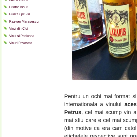
Printre Vinuri
Punctul pe vin
Razvan Marasescu
Vinul din Cluj
Vinul si Pasiunea…
Vinuri Povestite
Pentru un ochi mai format si
internationala a vinului
aces
Petrus
, cel mai scump vin al
mai stiu care e cel mai scump)
(din motive ca era cam catol
etichetele respective sunt p