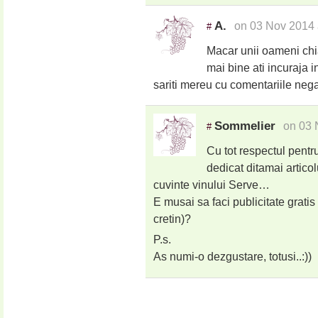
A.
on 03 Nov 2014 
#
Macar unii oameni chia
mai bine ati incuraja i
sariti mereu cu comentariile nega
Sommelier
on 03 
#
Cu tot respectul pentru
dedicat ditamai artico
cuvinte vinului Serve…
E musai sa faci publicitate grat
cretin)?
P.s.
As numi-o dezgustare, totusi..:))