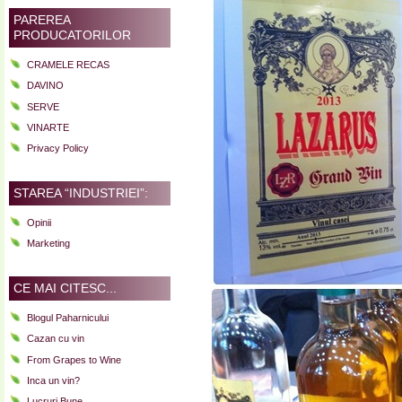
PAREREA
PRODUCATORILOR
CRAMELE RECAS
DAVINO
SERVE
VINARTE
Privacy Policy
STAREA “INDUSTRIEI”:
Opinii
Marketing
CE MAI CITESC...
Blogul Paharnicului
Cazan cu vin
From Grapes to Wine
Inca un vin?
Lucruri Bune