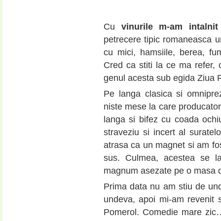
Cu
vinurile m-am intalnit
petrecere tipic romaneasca un
cu mici, hamsiile, berea, fum
Cred ca stiti la ce ma refer
genul acesta sub egida Ziua R
Pe langa clasica si omnipre
niste mese la care producatorii
langa si bifez cu coada ochiul
straveziu si incert al suratel
atrasa ca un magnet si am fost
sus. Culmea, acestea se la
magnum asezate pe o masa de 
Prima data nu am stiu de und
undeva, apoi mi-am revenit 
Pomerol. Comedie mare zic