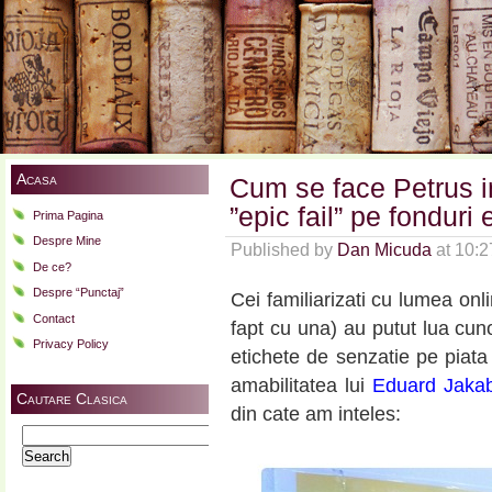
Acasa
Cum se face Petrus i
”epic fail” pe fondur
Prima Pagina
Despre Mine
Published by
Dan Micuda
at 10:
De ce?
Despre “Punctaj”
Cei familiarizati cu lumea onli
Contact
fapt cu una) au putut lua cuno
Privacy Policy
etichete de senzatie pe piata 
amabilitatea lui
Eduard Jaka
Cautare Clasica
din cate am inteles:
Search
for: