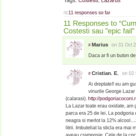
Tags:
Costesti
,
Lazarus
11 responses so far
11 Responses to “Cum 
Costesti sau ”epic fai
Marius
on 31 Oct 
#
Daca ar fi un buton de 
Cristian. E.
on 02 
#
Ai dreptate!! eu am gus
vinurile George Lazar 
(calarasi).
http://podgoriacoconi.r
La Lazar toate erau oxidate, am 
parca era 25 de lei. La podgoria
neagra si merlot la 12% alcool…25 
litrii. Imbuteliat la sticla era ma
aveau cramposie. Cele de la coco