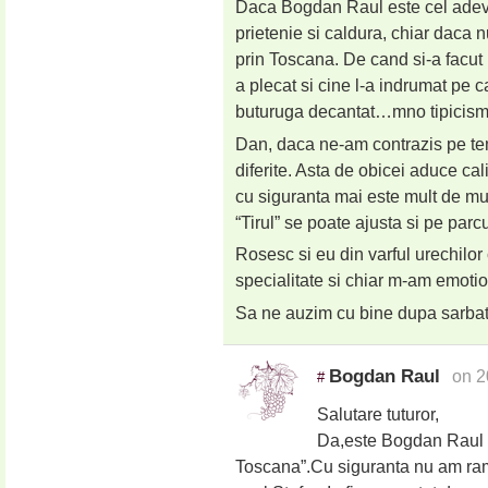
Daca Bogdan Raul este cel adevara
prietenie si caldura, chiar daca 
prin Toscana. De cand si-a facut 
a plecat si cine l-a indrumat pe 
buturuga decantat…mno tipicisme
Dan, daca ne-am contrazis pe tem
diferite. Asta de obicei aduce cal
cu siguranta mai este mult de mun
“Tirul” se poate ajusta si pe parc
Rosesc si eu din varful urechilor
specialitate si chiar m-am emotio
Sa ne auzim cu bine dupa sarbat
Bogdan Raul
on 2
#
Salutare tuturor,
Da,este Bogdan Raul pe
Toscana”.Cu siguranta nu am rama