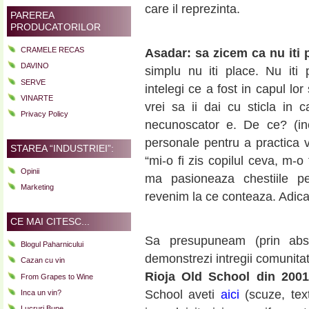
care il reprezinta.
PAREREA
PRODUCATORILOR
CRAMELE RECAS
Asadar: sa zicem ca nu iti 
DAVINO
simplu nu iti place. Nu iti p
SERVE
intelegi ce a fost in capul lor
VINARTE
vrei sa ii dai cu sticla in 
Privacy Policy
necunoscator e. De ce? (inc
personale pentru a practica v
STAREA “INDUSTRIEI”:
“mi-o fi zis copilul ceva, m-o 
Opinii
ma pasioneaza chestiile p
Marketing
revenim la ce conteaza. Adica
CE MAI CITESC...
Sa presupuneam (prin absu
Blogul Paharnicului
demonstrezi intregii comunita
Cazan cu vin
Rioja Old School din 2001
From Grapes to Wine
School aveti
aici
(scuze, tex
Inca un vin?
Lucruri Bune