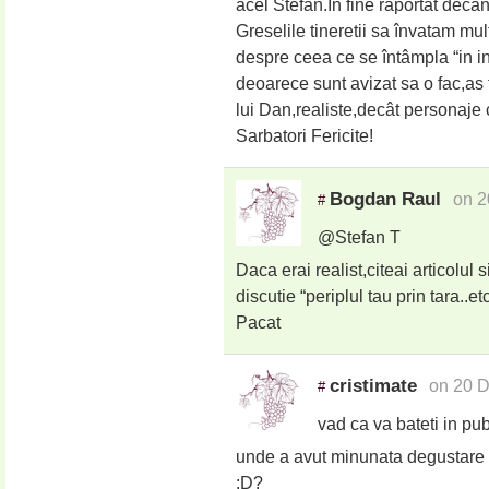
acel Stefan.In fine raportat decan
Greselile tineretii sa învatam mu
despre ceea ce se întâmpla “in in
deoarece sunt avizat sa o fac,as 
lui Dan,realiste,decât person
Sarbatori Fericite!
Bogdan Raul
on 2
#
@Stefan T
Daca erai realist,citeai articolul
discutie “periplul tau prin tara..etc
Pacat
cristimate
on 20 D
#
vad ca va bateti in pu
unde a avut minunata degustare si
:D?