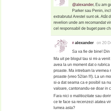
@alexander
, Eu am g
Parker sau Penin, incl
extrabrutul Arestel sunt ok. Atât 
revelion unde am recomandat vinu
cel responsabil de buget pare ch
alexander
on 20 D
#
Sa va fie de bine! Din
Ma uit pe blogul tau si mi-a venit
avea la un moment dat o rubrica 
proaste. Ma intrebam la vremea r
proaste (vreo 52/an !!!). La un mom
si-a dat seama ca e posibil sa nu
valoare, cantonandu-se doar in cr
Fara nici o malitiozitate sau dori
ce te face sa recenzezi atatea vi
lumea asta?