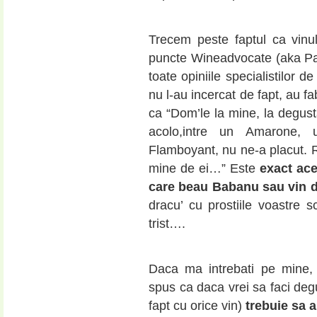
Trecem peste faptul ca vinu
puncte Wineadvocate (aka Par
toate opiniile specialistilor 
nu l-au incercat de fapt, au f
ca “Dom’le la mine, la degusta
acolo,intre un Amarone,
Flamboyant, nu ne-a placut. R
mine de ei…” Este
exact ace
care beau Babanu sau vin d
dracu’ cu prostiile voastre s
trist….
Daca ma intrebati pe mine, u
spus ca daca vrei sa faci deg
fapt cu orice vin)
trebuie sa a