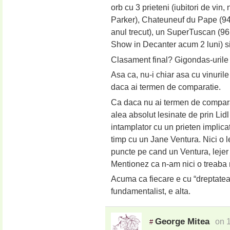
orb cu 3 prieteni (iubitori de vin
Parker), Chateuneuf du Pape (94
anul trecut), un SuperTuscan (96
Show in Decanter acum 2 luni) s
Clasament final? Gigondas-urile p
Asa ca, nu-i chiar asa cu vinuril
daca ai termen de comparatie.
Ca daca nu ai termen de comparat
alea absolut lesinate de prin Lidl
intamplator cu un prieten implicat
timp cu un Jane Ventura. Nici o l
puncte pe cand un Ventura, leje
Mentionez ca n-am nici o treaba n
Acuma ca fiecare e cu “dreptatea” 
fundamentalist, e alta.
George Mitea
on 
#