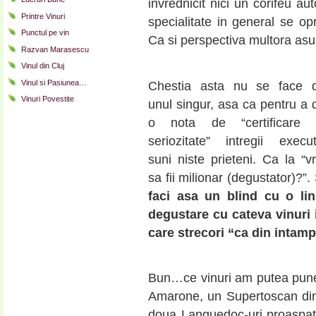
invrednicit nici un corifeu au
Printre Vinuri
specialitate in general se opre
Punctul pe vin
Ca si perspectiva multora asup
Razvan Marasescu
Vinul din Cluj
Vinul si Pasiunea…
Chestia asta nu se face 
Vinuri Povestite
unul singur, asa ca pentru a 
o nota de “certificare 
seriozitate” intregii execut
suni niste prieteni. Ca la “vr
sa fii milionar (degustator)?”. 
faci asa un blind cu o lin
degustare cu cateva vinuri 
care strecori “ca din intampl
Bun…ce vinuri am putea pune 
Amarone, un Supertoscan din
doua Languedoc-uri proaspat 