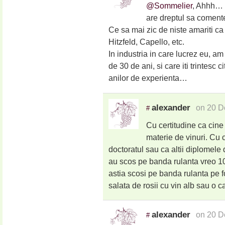
@Sommelier
, Ahhh… e
are dreptul sa coment
Ce sa mai zic de niste amariti c
Hitzfeld, Capello, etc.
In industria in care lucrez eu, am
de 30 de ani, si care iti trintesc 
anilor de experienta…
alexander
on 20 D
#
Cu certitudine ca cine
materie de vinuri. Cu c
doctoratul sau ca altii diplomele
au scos pe banda rulanta vreo 10
astia scosi pe banda rulanta pe
salata de rosii cu vin alb sau o c
alexander
on 20 D
#