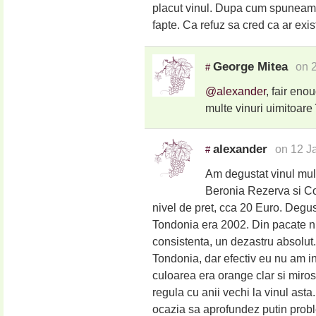
placut vinul. Dupa cum spuneam,
fapte. Ca refuz sa cred ca ar exis
George Mitea
on 
#
@alexander
, fair eno
multe vinuri uimitoare
alexander
on 12 J
#
Am degustat vinul mul
Beronia Rezerva si Co
nivel de pret, cca 20 Euro. Degus
Tondonia era 2002. Din pacate nu
consistenta, un dezastru absolut. 
Tondonia, dar efectiv eu nu am int
culoarea era orange clar si miros
regula cu anii vechi la vinul asta
ocazia sa aprofundez putin probl