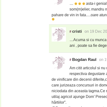
…
asta-i genia
som(m)elier, mandru n
pahare de vin in fata….oare atun
cristi
on 19 Dec 20
#
…Acuma si cu munca as
ani , poate sa fie deg
Bogdan Raul
on 1
#
Am citit articolul si nu
respectiva degustare au
de vinificare din decenii diferit
care jurizeaza concursuri in domen
niciodata din aceasta tagma.Ce 
utilaj agricol ajunge Dom’ Presed
hârtiilor”.