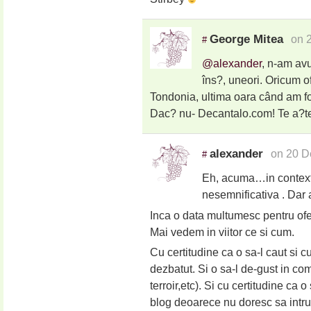
George Mitea
on 
#
@alexander
, n-am avu
îns?, uneori. Oricum of
Tondonia, ultima oara când am fo
Dac? nu- Decantalo.com! Te a?te
alexander
on 20 D
#
Eh, acuma…in contextul 
nesemnificativa . Dar a
Inca o data multumesc pentru of
Mai vedem in viitor ce si cum.
Cu certitudine ca o sa-l caut si c
dezbatut. Si o sa-l de-gust in comp
terroir,etc). Si cu certitudine ca
blog deoarece nu doresc sa intru 