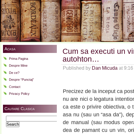
Acasa
Cum sa executi un vi
autohton…
Prima Pagina
Despre Mine
Published by
Dan Micuda
at 9:1
De ce?
Despre “Punctaj”
Contact
Precizez de la inceput ca post
Privacy Policy
nu are nici o legatura intenti
ca este o privire obiectiva, o
Cautare Clasica
asa nu (sau un “asa da”), depi
Search
de manual (sau modus operan
for:
dea de pamant cu un vin, orica