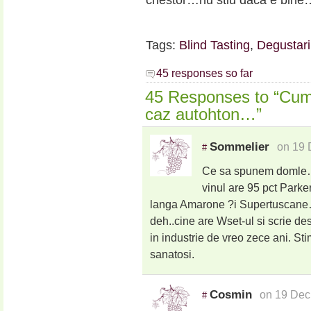
chestor…nu stiu daca e bine
Tags:
Blind Tasting
,
Degustari
45 responses so far
45 Responses to “Cum 
caz autohton…”
Sommelier
on 19 
#
Ce sa spunem domle…ni
vinul are 95 pct Parke
langa Amarone ?i Supertuscane…
deh..cine are Wset-ul si scrie d
in industrie de vreo zece ani. Stim
sanatosi.
Cosmin
on 19 Dec
#