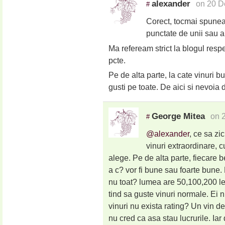
alexander
on 20 D
#
Corect, tocmai spuneam
punctate de unii sau al
Ma refeream strict la blogul res
pcte.
Pe de alta parte, la cate vinuri bu
gusti pe toate. De aici si nevoia d
George Mitea
on 
#
@alexander
, ce sa zi
vinuri extraordinare, 
alege. Pe de alta parte, fiecare 
a c? vor fi bune sau foarte bune.
nu toat? lumea are 50,100,200 le
tind sa guste vinuri normale. Ei 
vinuri nu exista rating? Un vin 
nu cred ca asa stau lucrurile. I