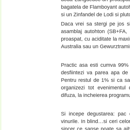
bagatela de Flamboyant autoh
si un Zinfandel de Lodi si plut
Daca vrei sa stergi pe jos si 
asamblaj autohton (SB+FA, 
proaspat, cu aciditate la ma
Australia sau un Gewurztram
Practic asa esti cumva 99% s
desfiintezi va parea apa de
Pentru restul de 1% si ca sa fi
organizezi tot evenimentul 
difuza, la incheierea programul
Si incepe degustarea: pac d
vinurile. In blind…si ceri cel
sincer ce sanse poate sa ai