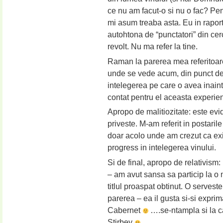
ce nu am facut-o si nu o fac? Pen
mi asum treaba asta. Eu in rapor
autohtona de “punctatori” din cer
revolt. Nu ma refer la tine.
Raman la parerea mea referitoare
unde se vede acum, din punct de v
intelegerea pe care o avea inain
contat pentru el aceasta experie
Apropo de malitiozitate: este evi
priveste. M-am referit in postaril
doar acolo unde am crezut ca exi
progress in intelegerea vinului.
Si de final, apropo de relativism:
– am avut sansa sa particip la 
titlul proaspat obtinut. O servest
parerea – ea il gusta si-si expri
Cabernet
….se-ntampla si la 
Stirbey