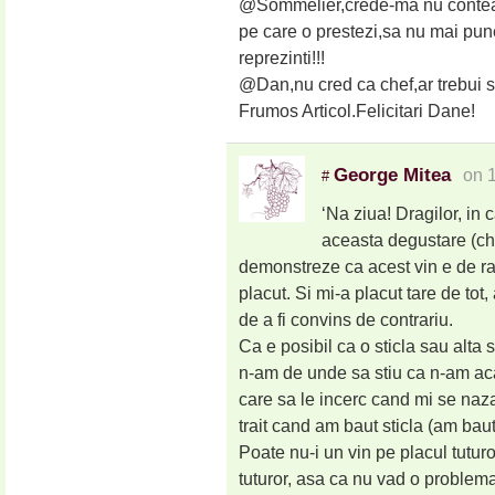
@Sommelier,crede-ma nu conteaza
pe care o prestezi,sa nu mai pun
reprezinti!!!
@Dan,nu cred ca chef,ar trebui sa
Frumos Articol.Felicitari Dane!
George Mitea
on 
#
‘Na ziua! Dragilor, in 
aceasta degustare (chi
demonstreze ca acest vin e de rah
placut. Si mi-a placut tare de tot
de a fi convins de contrariu.
Ca e posibil ca o sticla sau alta s
n-am de unde sa stiu ca n-am ac
care sa le incerc cand mi se naz
trait cand am baut sticla (am baut
Poate nu-i un vin pe placul tuturo
tuturor, asa ca nu vad o problema