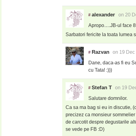
alexander
on 20 D
#
Apropo….JB-ul face 8
Sarbatori fericite la toata lumea s
Razvan
on 19 Dec
#
Dane, daca-as fi eu So
cu Tata! :)))
Stefan T
on 19 De
#
Salutare domnilor.
Ca sa ma bag si eu in discutie, (
precizez ca monsieur sommelier 
de carcotit despre degustarile al
se vede pe FB :D)