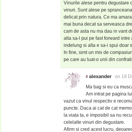
Vinurile alese pentru degustare d
vinuri. Sunt alese pe spranceana
delicat prin natura. Ce ma amaras
mai buna decat sa serveasca drep
cam de asta nu ma dau in vant du
alta sa-l pui pe fast forward intr
indelung si alta e sa-i spui doar s
In fine, simt un mix de compasiun
pe care au luat-o unii din confrati
alexander
on 19 D
#
Ma bag si eu ca musc
Am intrat pe pagina lu
vazut ca vinul respectiv e recom
puncte. Daca ai cat de cat memorie
la viata ta, e imposibil sa nu rec
celelalte vinuri din degustare.
Afirm si cred acest lucru, deoar