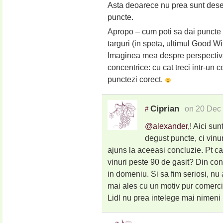
Asta deoarece nu prea sunt dese 
puncte.
Apropo – cum poti sa dai puncte si
targuri (in speta, ultimul Good Win
Imaginea mea despre perspectiva 
concentrice: cu cat treci intr-un 
punctezi corect.
Ciprian
on 20 Dec
#
@alexander
,! Aici su
degust puncte, ci vinu
ajuns la aceeasi concluzie. Pt ca 
vinuri peste 90 de gasit? Din contr
in domeniu. Si sa fim seriosi, nu 
mai ales cu un motiv pur comerci
Lidl nu prea intelege mai nimeni 