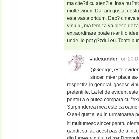
ma cite?ti cu aten?ie. Insa nu în
multe vinuri. Dar am gustat destul
este vasta oricum. Dac? cineva a
vinului, ma tem ca va pleca dezam
extraordinare poate n-ar fi o idee
unde, le pot g?zdui eu. Toate bu
alexander
on 20 D
#
@George, este evident
sincer, mi-ar place sa
respectiv. In general, gasesc vinur
pretentiile. La fel de evident es
pentru a o putea compara cu “exe
Surprinderea mea este ca oamenii
O sa-l gust si eu in urmatoarea p
Iti multumesc sincer pentru ofert
gandit sa fac acest pas de a inc
din lumea vinului (si har Domnulu