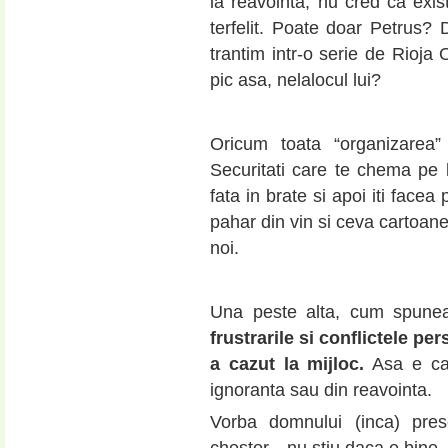
la reavointa, nu cred ca exi
terfelit. Poate doar Petrus? 
trantim intr-o serie de Rioj
pic asa, nelalocul lui?
Oricum toata “organizarea”
Securitati care te chema pe 
fata in brate si apoi iti face
pahar din vin si ceva cartoane
noi.
Una peste alta, cum spune
frustrarile si conflictele pe
a cazut la mijloc.
Asa e ca
ignoranta sau din reavointa.
Vorba domnului (inca) pre