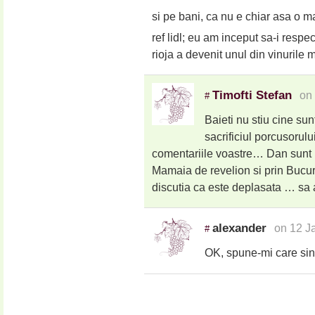
si pe bani, ca nu e chiar asa o 
ref lidl; eu am inceput sa-i respec
rioja a devenit unul din vinurile 
Timofti Stefan
on
#
Baieti nu stiu cine su
sacrificiul porcusorul
comentariile voastre… Dan sunt pr
Mamaia de revelion si prin Bucu
discutia ca este deplasata … sa av
alexander
on 12 J
#
OK, spune-mi care sint