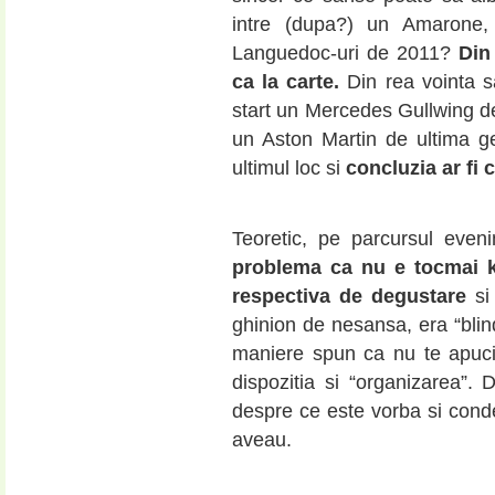
intre (dupa?) un Amarone,
Languedoc-uri de 2011?
Din
ca la carte.
Din rea vointa s
start un Mercedes Gullwing de
un Aston Martin de ultima g
ultimul loc si
concluzia ar fi 
Teoretic, pe parcursul even
problema ca nu e tocmai ko
respectiva de degustare
si 
ghinion de nesansa, era “blind
maniere spun ca nu te apuci s
dispozitia si “organizarea”. 
despre ce este vorba si conde
aveau.