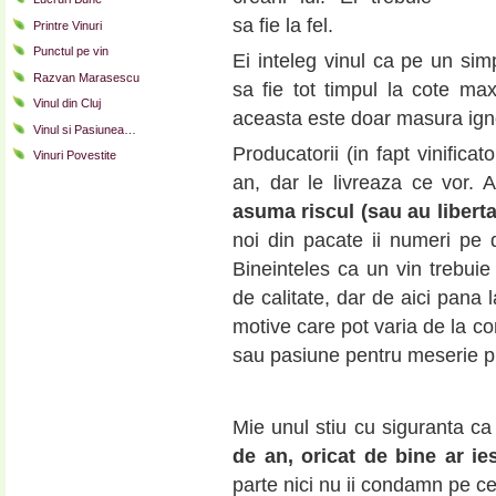
sa fie la fel.
Printre Vinuri
Punctul pe vin
Ei inteleg vinul ca pe un si
Razvan Marasescu
sa fie tot timpul la cote ma
Vinul din Cluj
aceasta este doar masura ign
Vinul si Pasiunea…
Producatorii (in fapt vinificat
Vinuri Povestite
an, dar le livreaza ce vor.
asuma riscul (sau au liberta
noi din pacate ii numeri pe
Bineinteles ca un vin trebuie
de calitate, dar de aici pana 
motive care pot varia de la co
sau pasiune pentru meserie pu
Mie unul stiu cu siguranta ca
de an, oricat de bine ar ies
parte nici nu ii condamn pe cei