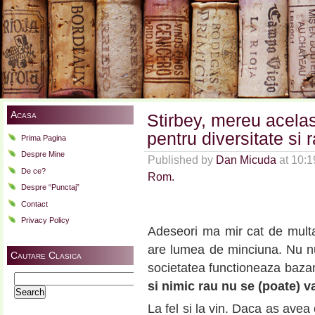
Acasa
Stirbey, mereu acelas
pentru diversitate si
Prima Pagina
Despre Mine
Published by
Dan Micuda
at 10:
De ce?
Rom.
Despre “Punctaj”
Contact
Privacy Policy
Adeseori ma mir cat de multa
are lumea de minciuna. Nu n
Cautare Clasica
societatea functioneaza baz
Search
si nimic rau nu se (poate) v
for:
La fel si la vin. Daca as avea