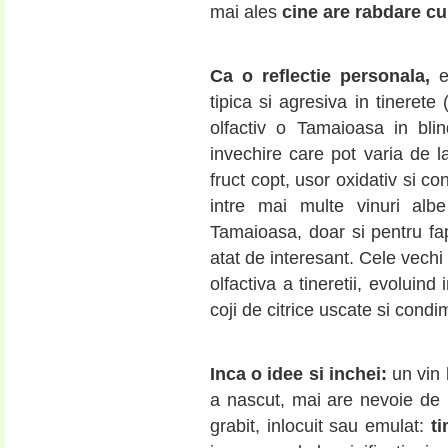
mai ales
cine are rabdare cu
Ca o reflectie personala,
e
tipica si agresiva in tinerete
olfactiv o Tamaioasa in bli
invechire care pot varia de la
fruct copt, usor oxidativ si c
intre mai multe vinuri alb
Tamaioasa, doar si pentru fapt
atat de interesant. Cele vechi
olfactiva a tineretii, evoluind 
coji de citrice uscate si condi
Inca o idee si inchei:
un vin 
a nascut, mai are nevoie de 
grabit, inlocuit sau emulat:
ti