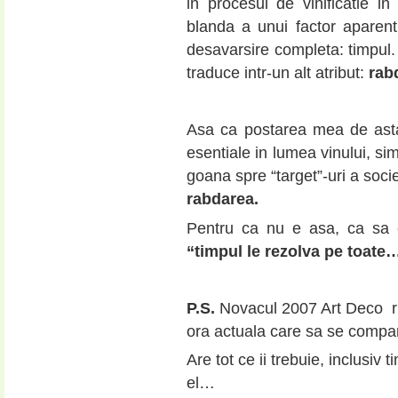
in procesul de vinificatie in
blanda a unui factor aparent
desavarsire completa: timpul.
traduce intr-un alt atribut:
rab
Asa ca postarea mea de asta
esentiale in lumea vinului, si
goana spre “target”-uri a soci
rabdarea.
Pentru ca nu e asa, ca sa e
“timpul le rezolva pe toate
P.S.
Novacul 2007 Art Deco rul
ora actuala care sa se compare
Are tot ce ii trebuie, inclusiv
el…