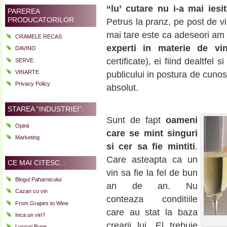
“lu’ cutare nu i-a mai iesi
PAREREA
PRODUCATORILOR
Petrus la pranz, pe post de v
mai tare este ca adeseori am 
CRAMELE RECAS
experti in materie de vi
DAVINO
certificate), ei fiind dealtfel 
SERVE
VINARTE
publicului in postura de cunosca
Privacy Policy
absolut.
STAREA “INDUSTRIEI”:
Sunt de fapt
oameni
Opinii
care se mint singuri
Marketing
si cer sa fie mintiti
.
Care asteapta ca un
CE MAI CITESC...
vin sa fie la fel de bun
Blogul Paharnicului
an de an. Nu
Cazan cu vin
conteaza conditiile
From Grapes to Wine
care au stat la baza
Inca un vin?
crearii lui. El trebuie
Lucruri Bune