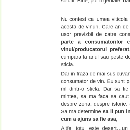
solutii. Bine, pot fi geniale, 
Nu contest ca lumea viticola
acesta de vinuri. Care an de a
usor previzbil de catre co
parte a consumatorilor ca
vinul/producatorul preferat
cumpara la anul sau peste doi
sticla.
Dar in fraza de mai sus cuvan
consumator de vin. Eu sunt p
ml dintr-o sticla. Dar sa fi
mintea, sa ma faca sa caut 
despre zona, despre istorie, 
Sa ma determine
sa il pun i
cum a ajuns sa fie asa,
Altfel totul este desert…u