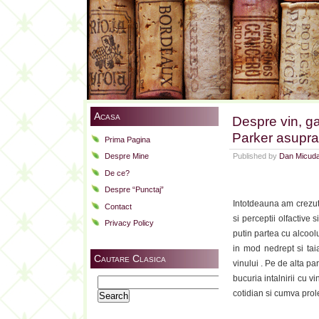
Acasa
Despre vin, ga
Parker asupra
Prima Pagina
Published by
Dan Micud
Despre Mine
De ce?
Despre “Punctaj”
Intotdeauna am crezut 
Contact
si perceptii olfactive 
Privacy Policy
putin partea cu alcool
in mod nedrept si taia
Cautare Clasica
vinului . Pe de alta pa
bucuria intalnirii cu 
Search
cotidian si cumva prole
for: