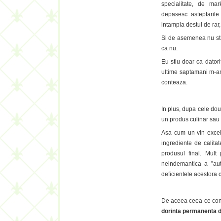
specialitate, de mar
depasesc asteptarile
intampla destul de rar,
Si de asemenea nu stiu
ca nu.
Eu stiu doar ca datori
ultime saptamani m-am 
conteaza.
In plus, dupa cele do
un produs culinar sau 
Asa cum un vin excele
ingrediente de calita
produsul final. Mul
neindemantica a ”aut
deficientele acestora 
De aceea ceea ce cont
dorinta permanenta d