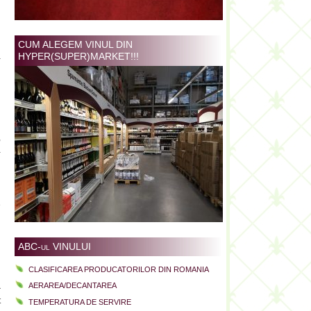
i
n
n
CUM ALEGEM VINUL DIN
HYPER(SUPER)MARKET!!!
a
l
i
,
-
e
u
i
ABC-ul VINULUI
CLASIFICAREA PRODUCATORILOR DIN ROMANIA
a
AERAREA/DECANTAREA
t
TEMPERATURA DE SERVIRE