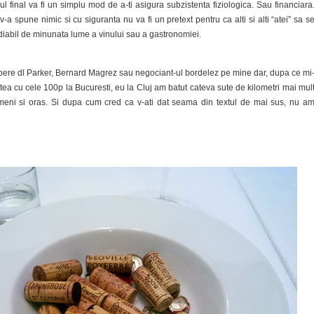
 final va fi un simplu mod de a-ti asigura subzistenta fiziologica. Sau financiara
-a spune nimic si cu siguranta nu va fi un pretext pentru ca alti si alti “atei” sa s
iabil de minunata lume a vinului sau a gastronomiei.
ere dl Parker, Bernard Magrez sau negociant-ul bordelez pe mine dar, dupa ce mi
atea cu cele 100p la Bucuresti, eu la Cluj am batut cateva sute de kilometri mai mul
meni si oras. Si dupa cum cred ca v-ati dat seama din textul de mai sus, nu a