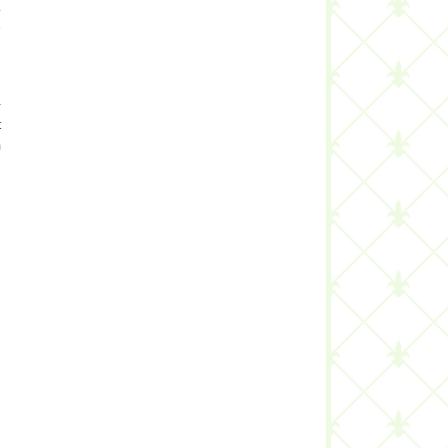
.
e
-
t
m