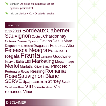
Sorin
on
De ce sa nu cumparati vin din
hyper(super)market…
miki
on
Miorita X.O. – O balada reusita…
Tags Zoo
Bordeaux
Cabernet
2011
2010
Sauvignon
Chardonnay
Ceptura
Davino
Dealu Mare
Cotnari
Crama Oprisor
Dragasani
Feteasca Alba
Degustare
Demisec
Feteasca Neagra
Feteasca
Franta
Regala
Goodwine
Germania
Marketing
Lidl
Italia
Mega Image
Interviu
Merlot
Pinot Noir
Murfatlar
Oliver Bauer
Romania
Riesling
t
Portugalia
Recas
Sauvignon Blanc
Rose
u
SERVE
Stirbey
Spania
t
Syrah
Spumant
vin
e
Vin
Vinarte
Tamaioasa Rom.
vincon
Vinuri
romanesc
DISCLAIMER
i