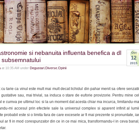
stronomie si nebanuita influenta benefica a dl
Oct
12
 subsemnatului
2015
a
at 10:35 AM under
Degustari
,
Diverse
,
Opinii
cu tarie ca vinul este mult mai mult decat lichidul din pahar menit sa ofere senzati
si gustative sau, mai trivial, sa induca o stare de euforie provizorie. Pentru mine ce
ul e cumva pe ultimul loc si la un moment dat acesta chiar ma incurca, limitandu-m
ndu-mi accesul prin efectele sale la universul complex si aparent infinit al lumi
rte probabil este si o limita fara de care excesele ar fi mai prezente si pronuntate, ia
vinul ar fi in mod corespunzator din ce in ce mai mica, transformandu-l in ceva banal
tar.