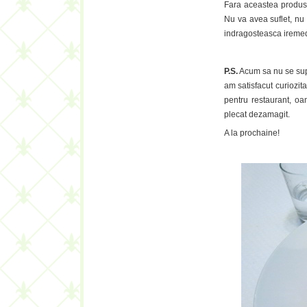
Fara aceastea produsul
Nu va avea suflet, nu v
indragosteasca iremed
P.S.
Acum sa nu se sup
am satisfacut curiozit
pentru restaurant, oa
plecat dezamagit.
A la prochaine!