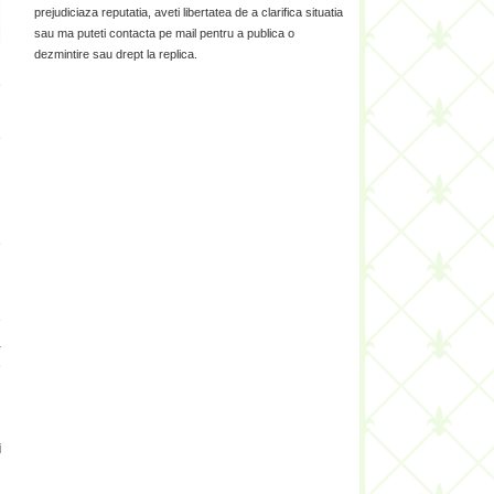
prejudiciaza reputatia, aveti libertatea de a clarifica situatia
sau ma puteti contacta pe mail pentru a publica o
dezmintire sau drept la replica.
e
e
i
e
u
e
a
e
i