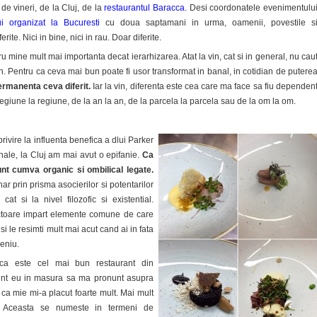
e vineri, de la Cluj, de la
restaurantul Baracca
. Desi coordonatele evenimentulu
ui organizat la Bucuresti
cu doua saptamani in urma, oamenii, povestile s
erite. Nici in bine, nici in rau. Doar diferite.
ru mine mult mai importanta decat ierarhizarea. Atat la vin, cat si in general, nu cau
 Pentru ca ceva mai bun poate fi usor transformat in banal, in cotidian de putere
ermanenta ceva diferit.
Iar la vin, diferenta este cea care ma face sa fiu dependen
regiune la regiune, de la an la an, de la parcela la parcela sau de la om la om.
rivire la influenta benefica a dlui Parker
nale, la Cluj am mai avut o epifanie.
Ca
nt cumva organic si ombilical legate.
ar prin prisma asocierilor si potentarilor
 cat si la nivel filozofic si existential.
toare impart elemente comune de care
si le resimti mult mai acut cand ai in fata
meniu.
ca este cel mai bun restaurant din
unt eu in masura sa ma pronunt asupra
r ca mie mi-a placut foarte mult. Mai mult
 Aceasta se numeste in termeni de