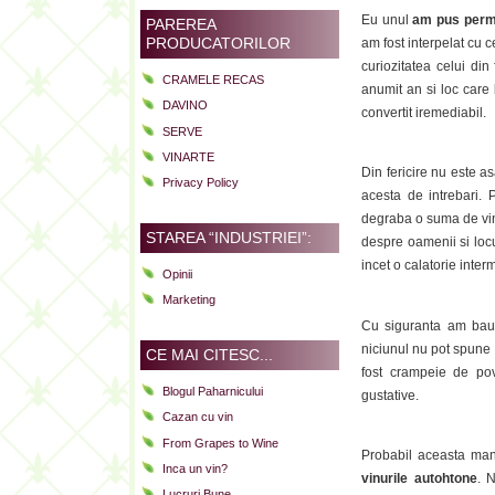
Eu unul
am pus perma
PAREREA
PRODUCATORILOR
am fost interpelat cu 
curiozitatea celui di
CRAMELE RECAS
anumit an si loc care 
DAVINO
convertit iremediabil.
SERVE
VINARTE
Din fericire nu este a
Privacy Policy
acesta de intrebari.
degraba o suma de vinu
STAREA “INDUSTRIEI”:
despre oamenii si locur
incet o calatorie inter
Opinii
Marketing
Cu siguranta am baut
niciunul nu pot spune 
CE MAI CITESC...
fost crampeie de pove
Blogul Paharnicului
gustative.
Cazan cu vin
From Grapes to Wine
Probabil aceasta man
Inca un vin?
vinurile autohtone
. 
Lucruri Bune