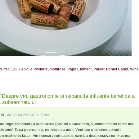
ourtet
,
Cluj
,
Leoville Poyferre
,
Montrose
,
Pape Clement
,
Parker
,
Pontet Canet
,
Wine
Despre vin, gastronomie si nebanuita influenta benefica a
a subsemnatului”
in
on 17 Oct 2015 at 11:22 AM
un singur comentariu la acest articol (care mi-a placut mult), si anume referitor la “cel mai
din lume”. Dupa parerea mea, nu exista asa ceva. Vinul este o experienta absolut
e o multime de factori. Am incercat vinuri superbe, care la a doua tentativa nu mi-au mai