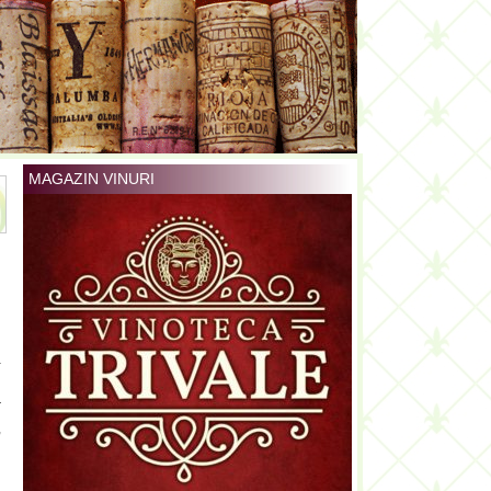
MAGAZIN VINURI
i
l
a
i
r
,