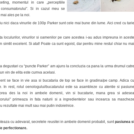
keting, momentul in care „perceptiile
 consumatorului”. Si in cazul meu se
 mai ales pe la noi.
 nici daca vinurile de 100p Parker sunt cele mai bune din lume. Aici cred cu tari
ta loculurilor, vinurilor si oamenilor pe care acestea i-au adus impreuna in acest
simtit excelent. Si atat! Poate ca sunt egoist, dar pentru mine restul chiar nu ma
ua degustari cu “puncte Parker” am ajuns la concluzia ca pana la urma drumul catr
un vin de elita este cumva acelasi.
nt se face in vie asa si bucataria de top se face in gradina/pe camp. Adica c
te. In rest, rolul oenologului/bucatarului este sa asambleze cu atentie si pasiun
t prea des la noi in ambele domenii, vin si bucatarie, mana grea si adese
orului” primeaza in fata naturii si a ingredientelor sau incearca sa maschez
cu rezultate mai mult sau mai putin indoielnice.
eaza cu adevarat, secretele reusitei in ambele domenii probabil, sunt
pasiunea s
e perfectionare.