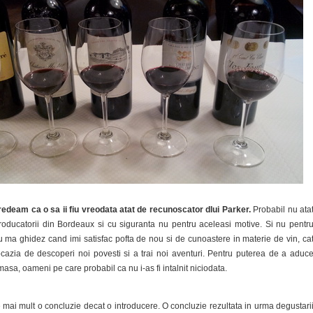
redeam ca o sa ii fiu vreodata atat de recunoscator dlui Parker.
Probabil nu ata
oducatorii din Bordeaux si cu siguranta nu pentru aceleasi motive. Si nu pentr
 ma ghidez cand imi satisfac pofta de nou si de cunoastere in materie de vin, ca
azia de descoperi noi povesti si a trai noi aventuri. Pentru puterea de a aduc
asa, oameni pe care probabil ca nu i-as fi intalnit niciodata.
 mai mult o concluzie decat o introducere. O concluzie rezultata in urma degustari