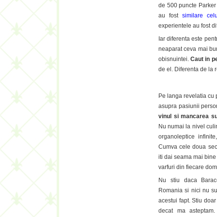
de 500 puncte Parker d
au fost
similare cel
experientele au fost dif
Iar diferenta este pent
neaparat ceva mai bun.
obisnuintei.
Caut in p
de el. Diferenta de la 
Pe langa revelatia cu p
asupra pasiunii perso
vinul si mancarea su
Nu numai la nivel culin
organoleptice infinite,
Cumva cele doua sec
iti dai seama mai bine 
varfuri din fiecare do
Nu stiu daca Barac
Romania si nici nu s
acestui fapt. Stiu doa
decat ma asteptam.