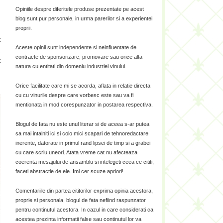
i
Opiniile despre diferitele produse prezentate pe acest
i
blog sunt pur personale, in urma parerilor si a experientei
proprii.
t
Aceste opinii sunt independente si neinfluentate de
a
contracte de sponsorizare, promovare sau orice alta
t
natura cu entitati din domeniu industriei vinului.
Orice facilitate care mi se acorda, aflata in relatie directa
cu cu vinurile despre care vorbesc este sau va fi
mentionata in mod corespunzator in postarea respectiva.
Blogul de fata nu este unul literar si de aceea s-ar putea
sa mai intalniti ici si colo mici scapari de tehnoredactare
inerente, datorate in primul rand lipsei de timp si a grabei
cu care scriu uneori. Atata vreme cat nu afecteaza
coerenta mesajului de ansamblu si intelegeti ceea ce cititi,
faceti abstractie de ele. Imi cer scuze apriori!
Comentariile din partea cititorilor exprima opinia acestora,
proprie si personala, blogul de fata nefiind raspunzator
pentru continutul acestora. In cazul in care considerati ca
acestea prezinta informatii false sau continutul lor va