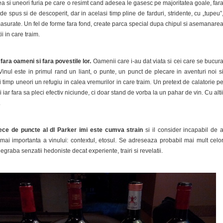
area si uneori furia pe care o resimt cand adesea le gasesc pe majoritatea goale, far
de spus si de descoperit, dar in acelasi timp pline de farduri, stridente, cu „tupeu”
emasurate. Un fel de forme fara fond, create parca special dupa chipul si asemanare
ii in care traim.
fara oameni si fara povestile lor.
Oamenii care i-au dat viata si cei care se bucur
inul este in primul rand un liant, o punte, un punct de plecare in aventuri noi s
i timp uneori un refugiu in calea vremurilor in care traim. Un pretext de calatorie p
si iar fara sa pleci efectiv niciunde, ci doar stand de vorba la un pahar de vin. Cu alti
.
ece de puncte al dl Parker imi este cumva strain
si il consider incapabil de 
mai importanta a vinului: contextul, etosul. Se adreseaza probabil mai mult celo
egraba senzatii hedoniste decat experiente, trairi si revelatii.