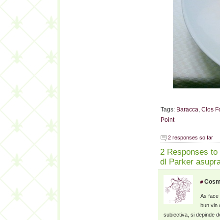
Tags:
Baracca
,
Clos F
Point
2 responses so far
2 Responses to “
dl Parker asupr
Cosm
#
As face 
bun vin 
subiectiva, si depinde d