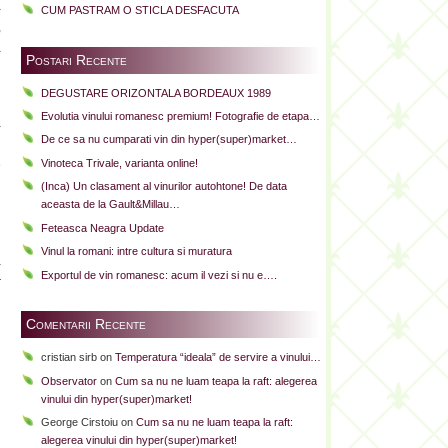
a
CUM PASTRAM O STICLA DESFACUTA
,
a
Postari Recente
DEGUSTARE ORIZONTALA BORDEAUX 1989
Evolutia vinului romanesc premium! Fotografie de etapa…
a
De ce sa nu cumparati vin din hyper(super)market…
i
Vinoteca Trivale, varianta online!
e
i
(Inca) Un clasament al vinurilor autohtone! De data
aceasta de la Gault&Millau…
Feteasca Neagra Update
Vinul la romani: intre cultura si muratura
a
Exportul de vin romanesc: acum il vezi si nu e….
r
Comentarii Recente
cristian sirb
on
Temperatura “ideala” de servire a vinului…
Observator
on
Cum sa nu ne luam teapa la raft: alegerea
vinului din hyper(super)market!
George Cirstoiu
on
Cum sa nu ne luam teapa la raft:
alegerea vinului din hyper(super)market!