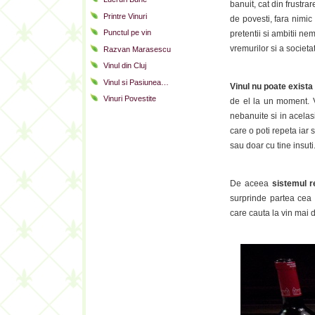
banuit, cat din frustr
Printre Vinuri
de povesti, fara nimic 
Punctul pe vin
pretentii si ambitii n
vremurilor si a societat
Razvan Marasescu
Vinul din Cluj
Vinul si Pasiunea…
Vinul nu poate exista 
Vinuri Povestite
de el la un moment. V
nebanuite si in acelas
care o poti repeta iar 
sau doar cu tine insuti
De aceea
sistemul r
surprinde partea cea 
care cauta la vin mai d