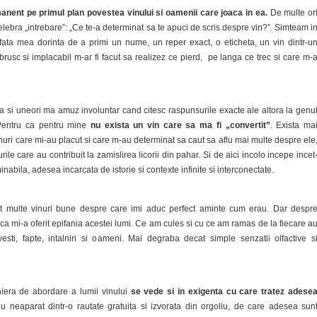
nent pe primul plan povestea vinului si oamenii care joaca in ea.
De multe or
celebra „intrebare”: „Ce te-a determinat sa te apuci de scris despre vin?”. Simteam i
n fata mea dorinta de a primi un nume, un reper exact, o eticheta, un vin dintr-u
brusc si implacabil m-ar fi facut sa realizez ce pierd, pe langa ce trec si care m-
sa si uneori ma amuz involuntar cand citesc raspunsurile exacte ale altora la genu
 Pentru ca pentru mine
nu exista un vin care sa ma fi „convertit”
. Exista ma
ri care mi-au placut si care m-au determinat sa caut sa aflu mai multe despre ele
ile care au contribuit la zamislirea licorii din pahar. Si de aici incolo incepe incet
minabila, adesea incarcata de istorie si contexte infinite si interconectate.
 multe vinuri bune despre care imi aduc perfect aminte cum erau. Dar despr
ca mi-a oferit epifania acestei lumi. Ce am cules si cu ce am ramas de la fiecare a
sti, fapte, intalniri si oameni. Mai degraba decat simple senzatii olfactive s
iera de abordare a lumii vinului
se vede si in exigenta cu care tratez adese
Nu neaparat dintr-o rautate gratuita si izvorata din orgoliu, de care adesea sun