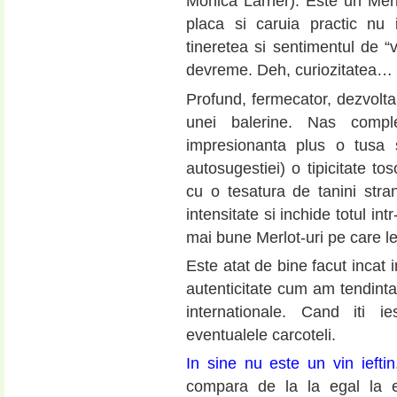
Monica Larner). Este un Merl
placa si caruia practic nu
tineretea si sentimentul de “v
devreme. Deh, curiozitatea…
Profund, fermecator, dezvolta 
unei balerine. Nas comple
impresionanta plus o tusa s
autosugestiei) o tipicitate to
cu o tesatura de tanini stra
intensitate si inchide totul in
mai bune Merlot-uri pe care le
Este atat de bine facut incat i
autenticitate cum am tendinta 
internationale. Cand iti i
eventualele carcoteli.
In sine nu este un vin ieftin
compara de la la egal la 