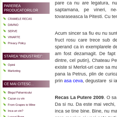
pare ca nu are legatura, n
PAREREA
saptamana, pe vineri, ne
PRODUCATORILOR
tovaraseasca la Pitesti. Cu te
CRAMELE RECAS
DAVINO
SERVE
Acum sincer sa fiu eu nu sunt 
VINARTE
fruct rosu care trece sub d
Privacy Policy
sperand ca in exemplarele de 
am fost dezamagit. De fapt
STAREA “INDUSTRIEI”:
dintre, cel putin), Chateau P
Opinii
existe si Merlot-uri care sa 
Marketing
pana la Petrus, plin de curio
prin
asa ceva
, degustare si ia
CE MAI CITESC...
Blogul Paharnicului
Recas La Putere 2009
. O sa
Cazan cu vin
Da si nu. Da este mai vechi, 
From Grapes to Wine
inca se tine bine. Bine, nu mai
Inca un vin?
Lucruri Bune