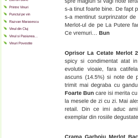
spre magiun si vagi note tertia
Printre Vinuri
s-a tinut foarte bine. De fapt
Punctul pe vin
s-a mentinut surprinzator d
Razvan Marasescu
Merlot-ul de pe La Putere face
Vinul din Cluj
Ce vremuri…
Bun
Vinul si Pasiunea…
Vinuri Povestite
Oprisor La Cetate Merlot 
spicy si condimentat atat in
evolutie vioaie, fara catifela
ascuns (14.5%) si note de pi
trimit mai degraba cu gandu
Foarte Bun
care isi merita c
la mesele de zi cu zi. Mai ale
retail. Din ce imi aduc am
exemplar din rosiile degustat
Crama Garboiu Merlot Bac