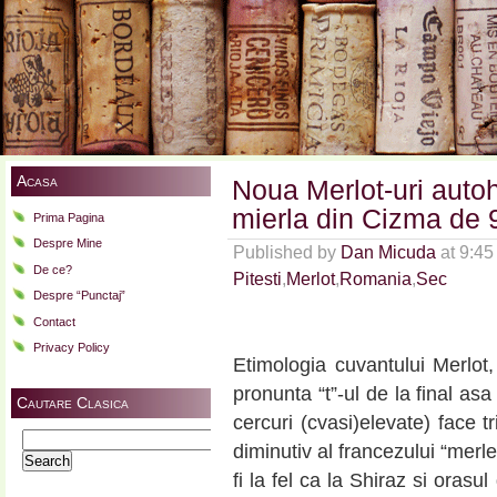
Acasa
Noua Merlot-uri autoh
mierla din Cizma de
Prima Pagina
Despre Mine
Published by
Dan Micuda
at 9:4
De ce?
Pitesti
,
Merlot
,
Romania
,
Sec
Despre “Punctaj”
Contact
Privacy Policy
Etimologia cuvantului Merlot
pronunta “t”-ul de la final as
Cautare Clasica
cercuri (cvasi)elevate) face tr
Search
diminutiv al francezului “merl
for:
fi la fel ca la Shiraz si oras