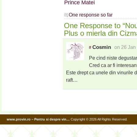
Prince Matei
One response so far
One Response to “Noua
Plus o mierla din Ciz
Cosmin
on 26 Jan
#
Pe cind niste degustari
Cred ca ar fi interesa
Este drept ca unele din vinurile d
raft…
www.provin.ro – Pentru si despre vin…
Copyright © 2026 All Rights Reserved.