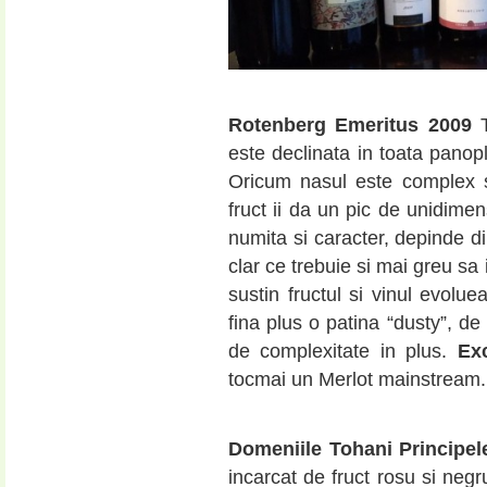
Rotenberg Emeritus 2009
T
este declinata in toata panopl
Oricum nasul este complex s
fruct ii da un pic de unidimen
numita si caracter, depinde di
clar ce trebuie si mai greu sa i
sustin fructul si vinul evolue
fina plus o patina “dusty”, de
de complexitate in plus.
Ex
tocmai un Merlot mainstream.
Domeniile Tohani Principel
incarcat de fruct rosu si negr