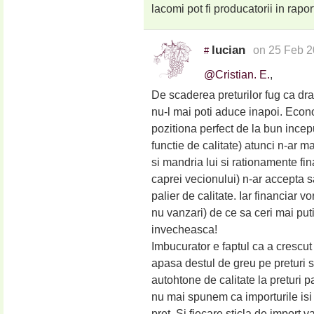
lacomi pot fi producatorii in rapo
lucian
on 25 Feb 2
#
@Cristian. E.
,
De scaderea preturilor fug ca drac
nu-l mai poti aduce inapoi. Econ
pozitiona perfect de la bun incep
functie de calitate) atunci n-ar 
si mandria lui si rationamente fi
caprei vecionului) n-ar accepta s
palier de calitate. Iar financiar 
nu vanzari) de ce sa ceri mai put
invecheasca!
Imbucurator e faptul ca a crescut c
apasa destul de greu pe preturi s
autohtone de calitate la preturi
nu mai spunem ca importurile isi f
pret. Si fiecare sticla de import