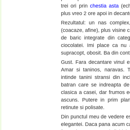
trei ori prin
chestia asta
(ech
plus vreo 2 ore apoi in decanto
Rezultatul: un nas complex,
(coacaze, afine), plus visine 
de baric integrate din catego
ciocolatei. Imi place ca nu
supracopt, obosit. Ba din cont
Gust. Fara decantare vinul e
Amar si taninos, naravas. T
intinde tanini stransi din in
batran care se indreapta de 
clasica a casei, dar frumos ec
ascuns. Putere in prim plan
retinute si polisate.
Din punctul meu de vedere este
elegantei. Daca pana acum cati