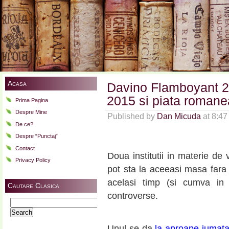
Acasa
Davino Flamboyant 2
2015 si piata romane
Prima Pagina
Despre Mine
Published by
Dan Micuda
at 8:4
De ce?
Despre “Punctaj”
Contact
Doua institutii in materie de
Privacy Policy
pot sta la aceeasi masa fara 
acelasi timp (si cumva in
Cautare Clasica
controverse.
Search
for:
Unul se da
la aproape jumata