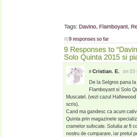
Tags:
Davino
,
Flamboyant
,
R
9 responses so far
9 Responses to “Davi
Solo Quinta 2015 si p
Cristian. E.
on 03 
#
De la Selgros pana la
Flamboyant si Solo Qu
Muscatel. (vezi cazul Hallewood 
scris).
Cand ma gandesc ca acum cativa 
Quinta prin magazinele specializ
cramelor sufocate. Solutia ar fi c
nostru de cumparare, iar pretul p