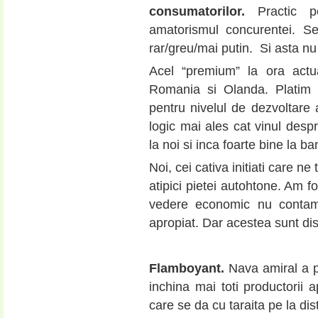
consumatorilor.
Practic pe
amatorismul concurentei. Se
rar/greu/mai putin. Si asta nu 
Acel “premium” la ora actua
Romania si Olanda. Platim 
pentru nivelul de dezvoltare a
logic mai ales cat vinul des
la noi si inca foarte bine la ban
Noi, cei cativa initiati care ne
atipici pietei autohtone. Am fos
vedere economic nu contam 
apropiat. Dar acestea sunt discu
Flamboyant.
Nava amiral a p
inchina mai toti productorii a
care se da cu taraita pe la dist