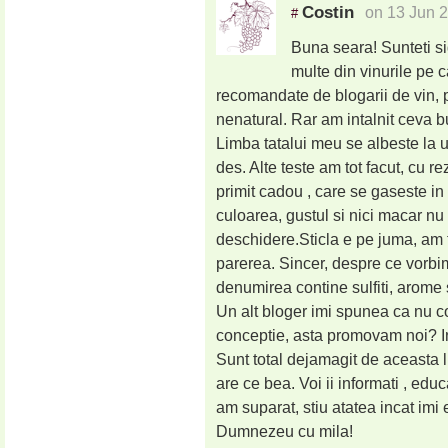
Costin
on 13 Jun 
#
Buna seara! Sunteti si
multe din vinurile pe c
recomandate de blogarii de vin, 
nenatural. Rar am intalnit ceva 
Limba tatalui meu se albeste la 
des. Alte teste am tot facut, cu r
primit cadou , care se gaseste in
culoarea, gustul si nici macar nu
deschidere.Sticla e pe juma, am t
parerea. Sincer, despre ce vorb
denumirea contine sulfiti, arome 
Un alt bloger imi spunea ca nu c
conceptie, asta promovam noi? Int
Sunt total dejamagit de aceasta l
are ce bea. Voi ii informati , educa
am suparat, stiu atatea incat imi 
Dumnezeu cu mila!