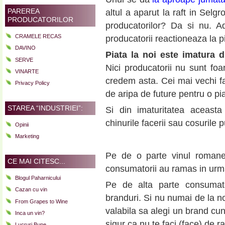
PAREREA
altul a aparut la raft in Selg
PRODUCATORILOR
producatorilor? Da si nu. Ad
CRAMELE RECAS
producatorii reactioneaza la p
DAVINO
Piata la noi este imatura 
SERVE
Nici producatorii nu sunt foa
VINARTE
credem asta. Cei mai vechi f
Privacy Policy
de aripa de future pentru o pia
STAREA “INDUSTRIEI”:
Si din imaturitatea aceasta
chinurile facerii sau cosurile p
Opinii
Marketing
Pe de o parte vinul romanes
CE MAI CITESC...
consumatorii au ramas in urma
Blogul Paharnicului
Pe de alta parte consumato
Cazan cu vin
branduri. Si nu numai de la no
From Grapes to Wine
valabila sa alegi un brand cuno
Inca un vin?
sigur ca nu te faci (face) de ra
Lucruri Bune