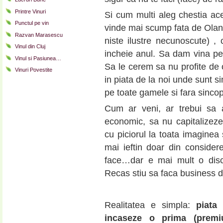
Printre Vinuri
Si cum multi aleg chestia ac
Punctul pe vin
vinde mai scump fata de Olan
Razvan Marasescu
niste ilustre necunoscute) , 
Vinul din Cluj
incheie anul. Sa dam vina p
Vinul si Pasiunea…
Sa le cerem sa nu profite de 
Vinuri Povestite
in piata de la noi unde sunt s
pe toate gamele si fara sinco
Cum ar veni, ar trebui sa a
economic, sa nu capitalizeze
cu piciorul la toata imaginea
mai ieftin doar din conside
face…dar e mai mult o discu
Recas stiu sa faca business de 
Realitatea e simpla:
piata
incaseze o prima (prem