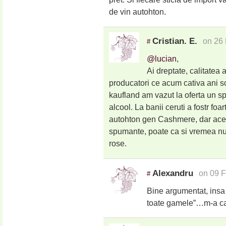
de vin autohton.
Cristian. E.
on 26 
#
@lucian
,
Ai dreptate, calitatea a
producatori ce acum cativa ani s
kaufland am vazut la oferta un s
alcool. La banii ceruti a fostr 
autohton gen Cashmere, dar acest
spumante, poate ca si vremea nu a
rose.
Alexandru
on 09 F
#
Bine argumentat, insa 
toate gamele”…m-a cam