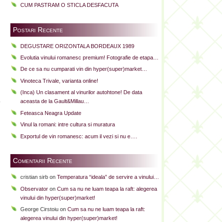
CUM PASTRAM O STICLA DESFACUTA
Postari Recente
DEGUSTARE ORIZONTALA BORDEAUX 1989
Evolutia vinului romanesc premium! Fotografie de etapa…
De ce sa nu cumparati vin din hyper(super)market…
Vinoteca Trivale, varianta online!
(Inca) Un clasament al vinurilor autohtone! De data
aceasta de la Gault&Millau…
p
Feteasca Neagra Update
Vinul la romani: intre cultura si muratura
Exportul de vin romanesc: acum il vezi si nu e….
Comentarii Recente
cristian sirb
on
Temperatura “ideala” de servire a vinului…
Observator
on
Cum sa nu ne luam teapa la raft: alegerea
vinului din hyper(super)market!
George Cirstoiu
on
Cum sa nu ne luam teapa la raft:
alegerea vinului din hyper(super)market!