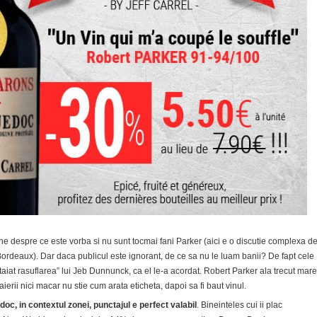
bine despre ce este vorba si nu sunt tocmai fani Parker (aici e o discutie complexa d
Bordeaux). Dar daca publicul este ignorant, de ce sa nu le luam banii? De fapt cele
taiat rasuflarea” lui Jeb Dunnunck, ca el le-a acordat. Robert Parker ala trecut mare
aierii nici macar nu stie cum arata eticheta, dapoi sa fi baut vinul.
oc, in contextul zonei, punctajul e perfect valabil
. Bineinteles cui ii plac