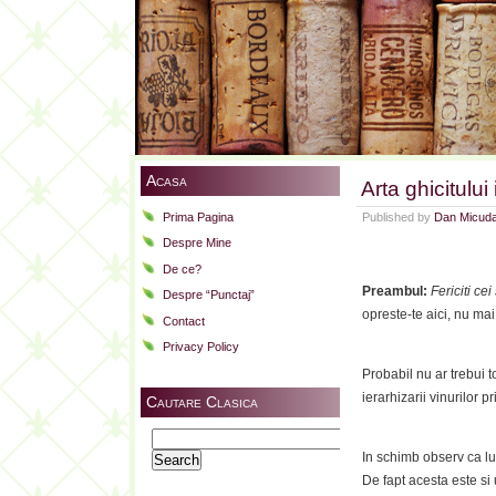
Acasa
Arta ghicitului
Prima Pagina
Published by
Dan Micud
Despre Mine
De ce?
Preambul:
Fericiti ce
Despre “Punctaj”
opreste-te aici, nu mai 
Contact
Privacy Policy
Probabil nu ar trebui 
ierarhizarii vinurilor 
Cautare Clasica
Search
In schimb observ ca lum
for:
De fapt acesta este si 