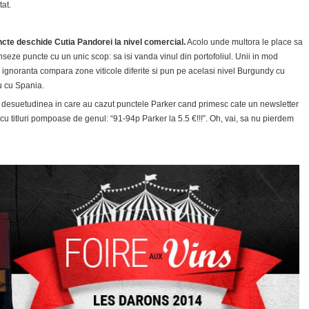
tat.
cte deschide Cutia Pandorei la nivel comercial.
Acolo unde multora le place sa
nseze puncte cu un unic scop: sa isi vanda vinul din portofoliul. Unii in mod
ra ignoranta compara zone viticole diferite si pun pe acelasi nivel Burgundy cu
u cu Spania.
 desuetudinea in care au cazut punctele Parker cand primesc cate un newsletter
cu titluri pompoase de genul: “91-94p Parker la 5.5 €!!!”. Oh, vai, sa nu pierdem