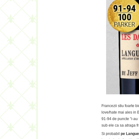
Francezii stiu foarte 
love/hate mai ales in 
91-94 de puncte “i-au 
sub ele ca sa atraga fr
Si probabil
pe Langued