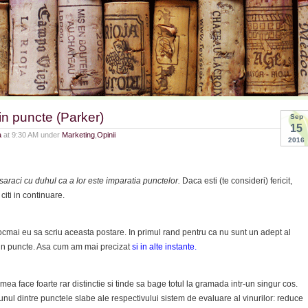
 in puncte (Parker)
Sep
15
a
at 9:30 AM under
Marketing
,
Opinii
2016
i saraci cu duhul ca a lor este imparatia punctelor.
Daca esti (te consideri) fericit,
citi in continuare.
tocmai eu sa scriu aceasta postare. In primul rand pentru ca nu sunt un adept al
prin puncte. Asa cum am mai precizat
si in alte instante.
ea face foarte rar distinctie si tinde sa bage totul la gramada intr-un singur cos.
unul dintre punctele slabe ale respectivului sistem de evaluare al vinurilor: reduce