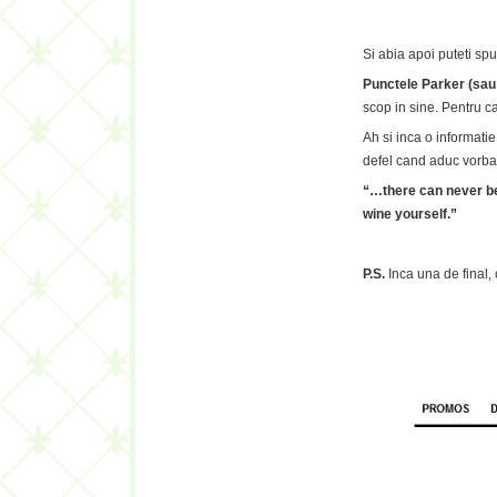
Si abia apoi puteti sp
Punctele Parker (sau 
scop in sine. Pentru ca
Ah si inca o informatie
defel cand aduc vorba 
“…there can never be 
wine yourself.”
P.S.
Inca una de final,