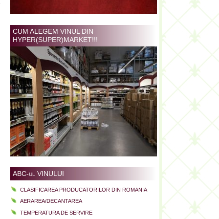
e
CUM ALEGEM VINUL DIN
HYPER(SUPER)MARKET!!!
ABC-ul VINULUI
CLASIFICAREA PRODUCATORILOR DIN ROMANIA
AERAREA/DECANTAREA
TEMPERATURA DE SERVIRE