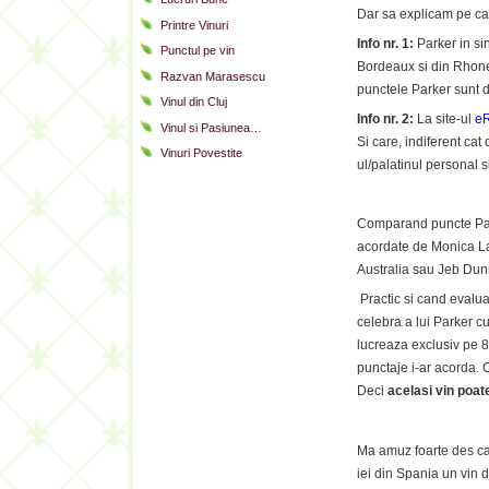
Dar sa explicam pe ca
Printre Vinuri
Info nr. 1:
Parker in si
Punctul pe vin
Bordeaux si din Rhone
Razvan Marasescu
punctele Parker sunt 
Vinul din Cluj
Info nr. 2:
La site-ul
eR
Vinul si Pasiunea…
Si care, indiferent ca
Vinuri Povestite
ul/palatinul personal s
Comparand puncte Park
acordate de Monica Lar
Australia sau Jeb Dun
Practic si cand evaluar
celebra a lui Parker c
lucreaza exclusiv pe 8 
punctaje i-ar acorda. 
Deci
acelasi vin poat
Ma amuz foarte des ca
iei din Spania un vin 