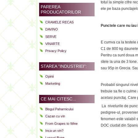
totul la simple cifre 
PAREREA
ele pe baza punctajelo
PRODUCATORILOR
CRAMELE RECAS
Punctele care nu iau 
DAVINO
SERVE
E cumva ca la testele
VINARTE
C1 de 800 kg daunele 
Privacy Policy
Pentru ca sunt doua mas
stele la una de 3 tone
STAREA “INDUSTRIEI”:
sau 95p in Grecia. Sau
Opinii
Marketing
Probabil singurul nive
trebuie sa fie o culme 
acelasi punctaj. Care
CE MAI CITESC...
La nivelurile de puncta
Blogul Paharnicului
pedigree-ul, provenien
Cazan cu vin
fenomen este valabil s
From Grapes to Wine
DOC ciudat din Spani
Inca un vin?
Lucruri Bune