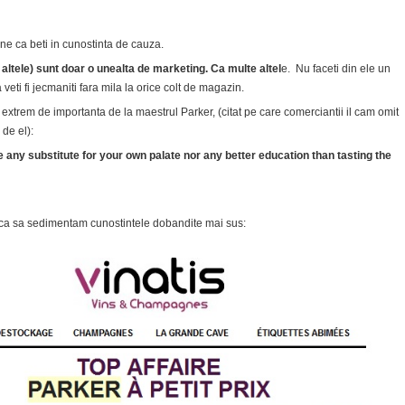
une ca beti in cunostinta de cauza.
altele) sunt doar o unealta de marketing. Ca multe altel
e. Nu faceti din ele un
 veti fi jecmaniti fara mila la orice colt de magazin.
 extrem de importanta de la maestrul Parker, (citat pe care comerciantii il cam omit
de el):
any substitute for your own palate nor any better education than tasting the
 ca sa sedimentam cunostintele dobandite mai sus: