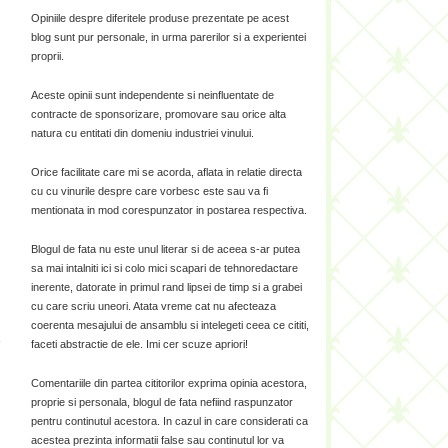
Opiniile despre diferitele produse prezentate pe acest
blog sunt pur personale, in urma parerilor si a experientei
proprii.
Aceste opinii sunt independente si neinfluentate de
contracte de sponsorizare, promovare sau orice alta
natura cu entitati din domeniu industriei vinului.
Orice facilitate care mi se acorda, aflata in relatie directa
cu cu vinurile despre care vorbesc este sau va fi
mentionata in mod corespunzator in postarea respectiva.
Blogul de fata nu este unul literar si de aceea s-ar putea
sa mai intalniti ici si colo mici scapari de tehnoredactare
inerente, datorate in primul rand lipsei de timp si a grabei
cu care scriu uneori. Atata vreme cat nu afecteaza
coerenta mesajului de ansamblu si intelegeti ceea ce cititi,
e
faceti abstractie de ele. Imi cer scuze apriori!
Comentariile din partea cititorilor exprima opinia acestora,
proprie si personala, blogul de fata nefiind raspunzator
pentru continutul acestora. In cazul in care considerati ca
acestea prezinta informatii false sau continutul lor va