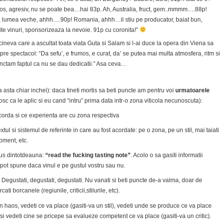
os, agresiv, nu se poate bea…hai 83p. Ah, Australia, fruct, gem..mmmm….88p!
lumea veche, ahhh….90p! Romania, ahhh…il stiu pe producator, baiat bun,
te vinuri, sponsorizeaza la nevoie. 91p cu coronita!”
cineva care a ascultat toata viata Guta si Salam si l-ai duce la opera din Viena sa
pre spectacol: “Da sefu’, e frumos, e curat, da’ se putea mai multa atmosfera, ritm si
unctam faptul ca nu se dau dedicatii.” Asa ceva…
a asta chiar inchei): daca tineti mortis sa beti puncte am pentru voi
urmatoarele
sc ca le aplic si eu cand “intru” prima data intr-o zona viticola necunoscuta):
acorda si ce experienta are cu zona respectiva
xtul si sistemul de referinte in care au fost acordate: pe o zona, pe un stil, mai taiati
oment, etc.
us dintotdeauna:
“read the fucking tasting note”
. Acolo o sa gasiti informatii
 pot spune daca vinul e pe gustul vostru sau nu.
 Degustati, degustati, degustati. Nu vanati si beti puncte de-a valma, doar de
cati borcanele (regiunile, criticii,stilurile, etc).
n haos, vedeti ce va place (gasiti-va un stil), vedeti unde se produce ce va place
 si vedeti cine se pricepe sa evalueze competent ce va place (gasiti-va un critic).