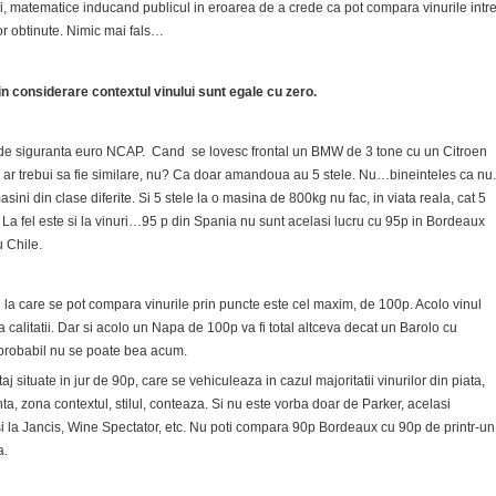
reci, matematice inducand publicul in eroarea de a crede ca pot compara vinurile intr
r obtinute. Nimic mai fals…
in considerare contextul vinului sunt egale cu zero.
 de siguranta euro NCAP. Cand se lovesc frontal un BMW de 3 tone cu un Citroen
ar trebui sa fie similare, nu? Ca doar amandoua au 5 stele. Nu…bineinteles ca nu.
ini din clase diferite. Si 5 stele la o masina de 800kg nu fac, in viata reala, cat 5
. La fel este si la vinuri…95 p din Spania nu sunt acelasi lucru cu 95p in Bordeaux
 Chile.
l la care se pot compara vinurile prin puncte este cel maxim, de 100p. Acolo vinul
a calitatii. Dar si acolo un Napa de 100p va fi total altceva decat un Barolo cu
 probabil nu se poate bea acum.
j situate in jur de 90p, care se vehiculeaza in cazul majoritatii vinurilor din piata,
ta, zona contextul, stilul, conteaza. Si nu este vorba doar de Parker, acelasi
i la Jancis, Wine Spectator, etc. Nu poti compara 90p Bordeaux cu 90p de printr-un
a.