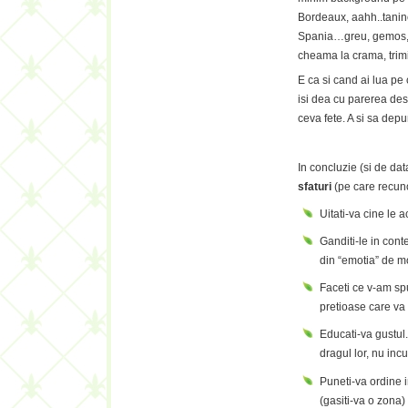
Bordeaux, aahh..tanin
Spania…greu, gemos, 
cheama la crama, trimi
E ca si cand ai lua pe 
isi dea cu parerea des
ceva fete. A si sa dep
In concluzie (si de dat
sfaturi
(pe care recuno
Uitati-va cine le 
Ganditi-le in conte
din “emotia” de m
Faceti ce v-am sp
pretioase care va
Educati-va gustul.
dragul lor, nu incur
Puneti-va ordine i
(gasiti-va o zona)