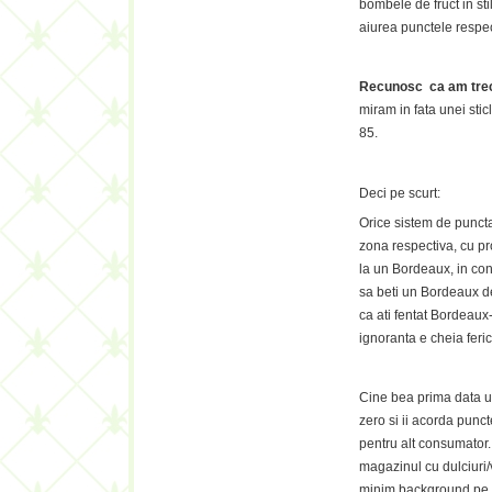
bombele de fruct in s
aiurea punctele respect
Recunosc ca am trecu
miram in fata unei sti
85.
Deci pe scurt:
Orice sistem de punct
zona respectiva, cu pr
la un Bordeaux, in con
sa beti un Bordeaux de
ca ati fentat Bordeaux-u
ignoranta e cheia ferici
Cine bea prima data un 
zero si ii acorda punct
pentru alt consumator
magazinul cu dulciuri/v
minim background pe zo