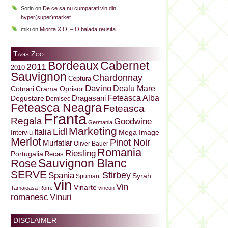
Sorin
on
De ce sa nu cumparati vin din
hyper(super)market…
miki
on
Miorita X.O. – O balada reusita…
Tags Zoo
Bordeaux
Cabernet
2011
2010
Sauvignon
Chardonnay
Ceptura
Davino
Dealu Mare
Cotnari
Crama Oprisor
Dragasani
Feteasca Alba
Degustare
Demisec
Feteasca Neagra
Feteasca
Franta
Regala
Goodwine
Germania
Marketing
Lidl
Italia
Mega Image
Interviu
Merlot
Pinot Noir
Murfatlar
Oliver Bauer
Romania
Riesling
Portugalia
Recas
Sauvignon Blanc
Rose
SERVE
Stirbey
Spania
Syrah
Spumant
vin
Vin
Vinarte
Tamaioasa Rom.
vincon
Vinuri
romanesc
DISCLAIMER