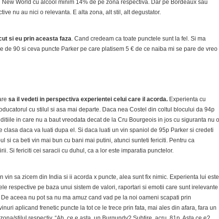
til New World cu alcool minim 14% de pe zona respectiva. Dar pe Bordeaux sau
ive nu au nici o relevanta. E alta zona, alt stil, alt degustator.
t si eu prin aceasta faza
. Cand credeam ca toate punctele sunt la fel. Si ma
cle de 90 si ceva puncte Parker pe care platisem 5 € de ce naiba mi se pare de vreo
are
sa il vedeti in perspectiva experientei celui care il acorda.
Experienta cu
oducatorul cu stilul si asa mai departe. Daca nea Costel din coltul blocului da 94p
ditiile in care nu a baut vreodata decat de la Cru Bourgeois in jos cu siguranta nu 
 clasa daca va luati dupa el. Si daca luati un vin spaniol de 95p Parker si credeti
l si ca beti vin mai bun cu bani mai putini, atunci sunteti fericiti. Pentru ca
rii. Si fericiti cei saracii cu duhul, ca a lor este imparatia punctelor.
vin sa zicem din India si ii acorda x puncte, alea sunt fix nimic. Experienta lui este
ele respective pe baza unui sistem de valori, raportari si emotii care sunt irelevante
. De aceea nu pot sa nu ma amuz cand vad pe la noi oameni scapati prin
inuri aplicand frenetic puncte la tot ce le trece prin fata, mai ales din afara, fara un
na/stilul respectiv. “Ah, ce e asta, un Burgundy? Subtire, acru, 81p. Asta ce e?