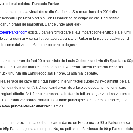
zul cel mai celebru:
Punctele Parker
ne nu mai noteaza vinuri decat din California. S-a retras inca din 2014 din
 lasandu-i pe Neal Martin si Jeb Dunnuck sa se ocupe de ele. Deci tehnic
doar un brand de marketing. Dar de unde apar ele?
obertParker.com
exista 8 oameni/critici care si-au impartit zonele viticole ale lumii.
t de congruenti ar vrea sa fie, vor acorda punctele Parker in functie de background-
i in contextul vinurilor/zonelor pe care le degusta.
er comparam de fapt 90 p acordate de Louis Gutierez unui vin din Spania cu 90
ner unui vin din Italia cu 90 p pe care Liza Perotti Brown le acorda celor din
nuck unui vin din Languedoc sau Rhone. Si asa mai departe.
ea se face de catre un singur individ intervin factori subiectivi (v-o amintiti pe aia
u “emotia de moment”?). Dapoi cand avem de a face cu opt oameni diferiti, care
regiuni diferite. Ar fi foarte interesant sa le dam la toti un singur vin si sa vedem ce
Cu siguranta vor aparea variatii. Desi toate punctajele sunt punctaje Parker, nu?
e avea puncte Parker diferite?
Cam da…
nd lumea proclama ca de banii care ii dai pe un Bordeaux de 90 p Parker poti sa
de 95p Parker la jumatate de pret. Nu, nu poti sa iei. Bordeaux de 90 p Parker exista