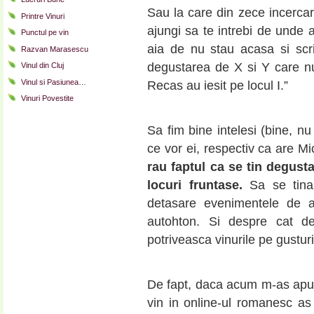
Sau la care din zece incercar
Printre Vinuri
ajungi sa te intrebi de unde 
Punctul pe vin
aia de nu stau acasa si scr
Razvan Marasescu
degustarea de X si Y care n
Vinul din Cluj
Vinul si Pasiunea…
Recas au iesit pe locul I.”
Vinuri Povestite
Sa fim bine intelesi (bine, nu
ce vor ei, respectiv ca are Mi
rau faptul ca se tin degusta
locuri fruntase.
Sa se tina 
detasare evenimentele de a
autohton. Si despre cat d
potriveasca vinurile pe gusturi
De fapt, daca acum m-as apu
vin in online-ul romanesc a