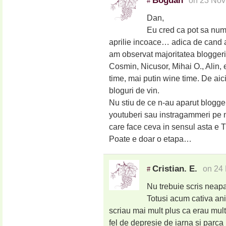
Bogdan
on 23 Nov
#
Dan,
Eu cred ca pot sa num
aprilie incoace… adica de cand a 
am observat majoritatea bloggerilo
Cosmin, Nicusor, Mihai O., Alin, e
time, mai putin wine time. De aici
bloguri de vin.
Nu stiu de ce n-au aparut blogge
youtuberi sau instragammeri pe ni
care face ceva in sensul asta e 
Poate e doar o etapa…
Cristian. E.
on 24 
#
Nu trebuie scris neapa
Totusi acum cativa ani
scriau mai mult plus ca erau mult
fel de depresie de iarna si parca