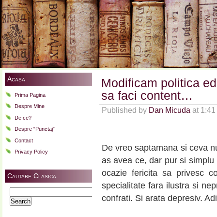
Acasa
Modificam politica ed
sa faci content…
Prima Pagina
Despre Mine
Published by
Dan Micuda
at 1:4
De ce?
Despre “Punctaj”
Contact
De vreo saptamana si ceva nu
Privacy Policy
as avea ce, dar pur si simplu
ocazie fericita sa privesc 
Cautare Clasica
specialitate fara ilustra si ne
Search
confrati. Si arata depresiv. A
for: