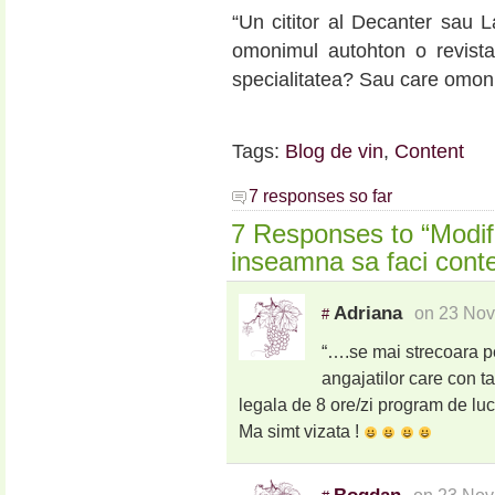
“Un cititor al Decanter sau
omonimul autohton o revista
specialitatea? Sau care omo
Tags:
Blog de vin
,
Content
7 responses so far
7 Responses to “Modifi
inseamna sa faci cont
Adriana
on 23 Nov
#
“….se mai strecoara pe
angajatilor care con t
legala de 8 ore/zi program de lu
Ma simt vizata !