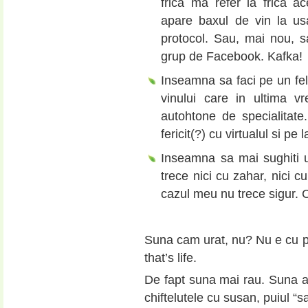
frica ma refer la frica a
apare baxul de vin la us
protocol. Sau, mai nou, s
grup de Facebook. Kafka!
Inseamna sa faci pe un fel
vinului care in ultima v
autohtone de specialitate
fericit(?) cu virtualul si pe l
Inseamna sa mai sughiti u
trece nici cu zahar, nici c
cazul meu nu trece sigur. C
Suna cam urat, nu? Nu e cu pro
that’s life.
De fapt suna mai rau. Suna a 
chiftelutele cu susan, puiul “s