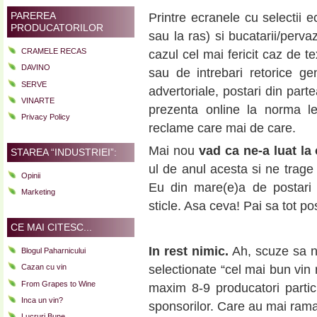
PAREREA
Printre ecranele cu selectii e
PRODUCATORILOR
sau la ras) si bucatarii/perva
CRAMELE RECAS
cazul cel mai fericit caz de t
DAVINO
sau de intrebari retorice g
SERVE
advertoriale, postari din part
VINARTE
prezenta online la norma l
Privacy Policy
reclame care mai de care.
Mai nou
vad ca ne-a luat la
STAREA “INDUSTRIEI”:
ul de anul acesta si ne trage
Opinii
Eu din mare(e)a de postari 
Marketing
sticle. Asa ceva! Pai sa tot po
CE MAI CITESC...
In rest nimic.
Ah, scuze sa nu
Blogul Paharnicului
Cazan cu vin
selectionate “cel mai bun vin
From Grapes to Wine
maxim 8-9 producatori partic
Inca un vin?
sponsorilor. Care au mai ram
Lucruri Bune