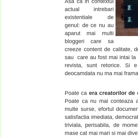
Asa ca in contextul
actual intrebari
existentiale de
genul: de ce nu au
aparut mai multi
bloggeri care sa
creeze content de calitate, d
sau care au fost mai intai la 
revista, sunt retorice. S
deocamdata nu ma mai framan
Poate ca
era creatorilor de
Poate ca nu mai conteaza at
multe surse, efortul document
satisfactia imediata, democrat
triviala, perisabila, de mom
mase cat mai mari si mai divers