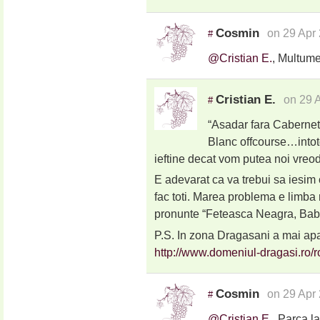
Cosmin
on 29 Apr
#
@Cristian E.
, Multume
Cristian E.
on 29 
#
“Asadar fara Caberne
Blanc offcourse…intot
ieftine decat vom putea noi vreod
E adevarat ca va trebui sa iesim 
fac toti. Marea problema e limba 
pronunte “Feteasca Neagra, Bab
P.S. In zona Dragasani a mai ap
http://www.domeniul-dragasi.ro/r
Cosmin
on 29 Apr
#
@Cristian E.
, Parca l