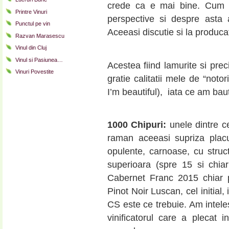
crede ca e mai bine. Cum i
Printre Vinuri
perspective si despre asta
Punctul pe vin
Aceeasi discutie si la producat
Razvan Marasescu
Vinul din Cluj
Vinul si Pasiunea…
Acestea fiind lamurite si pre
Vinuri Povestite
gratie calitatii mele de “not
I’m beautiful), iata ce am ba
1000 Chipuri:
unele dintre 
raman aceeasi supriza placut
opulente, carnoase, cu struct
superioara (spre 15 si chiar
Cabernet Franc 2015 chiar p
Pinot Noir Luscan, cel initial
CS este ce trebuie. Am intel
vinificatorul care a plecat 