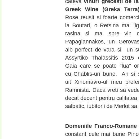
cateva
vinuri grecesti de l
Greek Wine (Greka Terra)
Rose reusit si foarte comerc
la Boutari, o Retsina mai li
rasina si mai spre vin 
Papagiannakos, un Gerovass
alb perfect de vara si un s
Assyrtiko Thalassitis 2015 
Gaia care se poate “lua” or
cu Chablis-uri bune. Ah si 
uit Xinomavro-ul meu prefe
Ramnista. Daca vreti sa vedet
decat decent pentru calitatea lu
salbatic, iubitorii de Merlot 
Domeniile Franco-Roman
constant cele mai bune Pinot