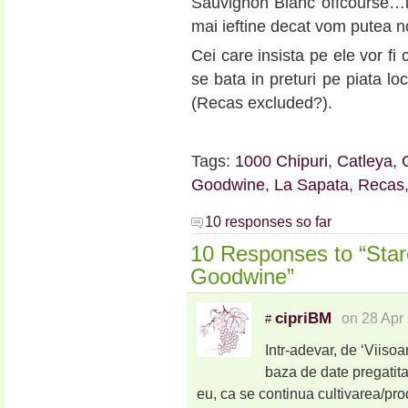
Sauvignon Blanc offcourse…in
mai ieftine decat vom putea n
Cei care insista pe ele vor fi
se bata in preturi pe piata loc
(Recas excluded?).
Tags:
1000 Chipuri
,
Catleya
,
Goodwine
,
La Sapata
,
Recas
10 responses so far
10 Responses to “Starea
Goodwine”
cipriBM
on 28 Apr
#
Intr-adevar, de ‘Viiso
baza de date pregatit
eu, ca se continua cultivarea/pro