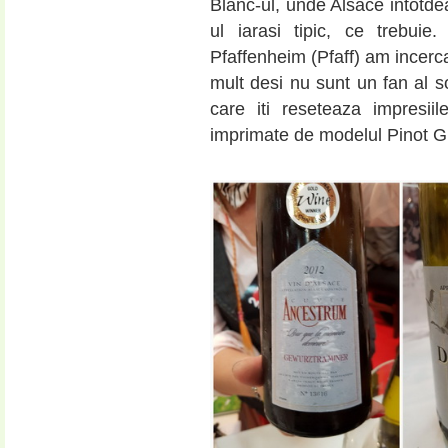
Blanc-ul, unde Alsace intotdea
ul iarasi tipic, ce trebu
Pfaffenheim (Pfaff) am incerc
mult desi nu sunt un fan al soi
care iti reseteaza impresii
imprimate de modelul Pinot Gr