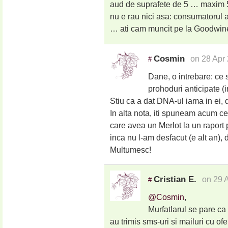
aud de suprafete de 5 … maxim 50
nu e rau nici asa: consumatorul a
… ati cam muncit pe la Goodwin
Cosmin
on 28 Apr
#
Dane, o intrebare: ce s
prohoduri anticipate (
Stiu ca a dat DNA-ul iama in ei,
In alta nota, iti spuneam acum 
care avea un Merlot la un raport p
inca nu l-am desfacut (e alt an),
Multumesc!
Cristian E.
on 29 
#
@Cosmin
,
Murfatlarul se pare ca
au trimis sms-uri si mailuri cu ofe