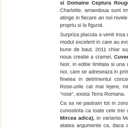
si Domaine Ceptura Roug
Charlotte, amandoua sunt i
atinge in fiecare an noi nivel
propriu si la figurat.
Surpriza placuta a venit insa 
modul excelent in care au ev
bune de baut. 2011 chiar supr
noua creatie a cramei,
Cuvee
Noir, in editie limitata si un
noi, care se adreseaza in prim
finetea in detrimentul concen
Rose-urile cat mai lejere, m
“rose”, exista Terra Romana.
Ca sa ne pastram tot in zona
cunostinta ca toate cele trei
Mircea adica),
in varianta Ma
atatea argumente ca, daca a