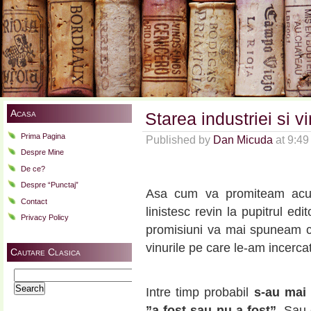
Acasa
Starea industriei si 
Prima Pagina
Published by
Dan Micuda
at 9:4
Despre Mine
De ce?
Despre “Punctaj”
Asa cum va promiteam acu
Contact
linistesc revin la pupitrul edit
Privacy Policy
promisiuni va mai spuneam c
vinurile pe care le-am incerc
Cautare Clasica
Search
for:
Intre timp probabil
s-au mai 
”
a fost sau nu a fost
”
. Sau