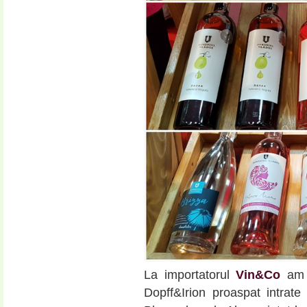
La importatorul
Vin&Co
am i
Dopff&Irion proaspat intrate 