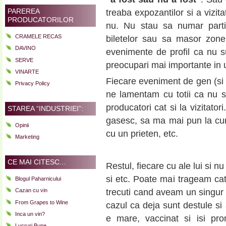
PAREREA
treaba expozantilor si a vizit
PRODUCATORILOR
nu. Nu stau sa numar parti
CRAMELE RECAS
biletelor sau sa masor zonel
DAVINO
evenimente de profil ca nu sun
SERVE
preocupari mai importante in 
VINARTE
Fiecare eveniment de gen (si
Privacy Policy
ne lamentam cu totii ca nu sun
producatori cat si la vizitato
STAREA “INDUSTRIEI”:
gasesc, sa ma mai pun la cur
Opinii
cu un prieten, etc.
Marketing
CE MAI CITESC...
Restul, fiecare cu ale lui si n
si etc. Poate mai trageam cat
Blogul Paharnicului
Cazan cu vin
trecuti cand aveam un singur
From Grapes to Wine
cazul ca deja sunt destule s
Inca un vin?
e mare, vaccinat si isi p
Lucruri Bune