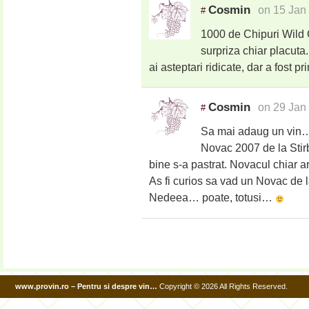
Cosmin
on 15 Jan
#
1000 de Chipuri Wild C
surpriza chiar placuta.
ai asteptari ridicate, dar a fost 
Cosmin
on 29 Jan
#
Sa mai adaug un vin…
Novac 2007 de la Stirb
bine s-a pastrat. Novacul chiar ar
As fi curios sa vad un Novac de la
Nedeea… poate, totusi…
www.provin.ro – Pentru si despre vin…
Copyright © 2026 All Rights Reserved.