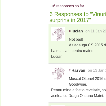
6 responses so far
6 Responses to “Vinur
surprins in 2017”
lucian
on 11 Jan 2
#
Not bad!
As adauga CS 2015 de 
La multi ani pentru maine!
Lucian
Razvan
on 13 Jan 
#
Muscat Ottonel 2016 se
Goodwine.
Pentru mine a fost o revelatie, so
acelea cu Draga Olteanu Matei.