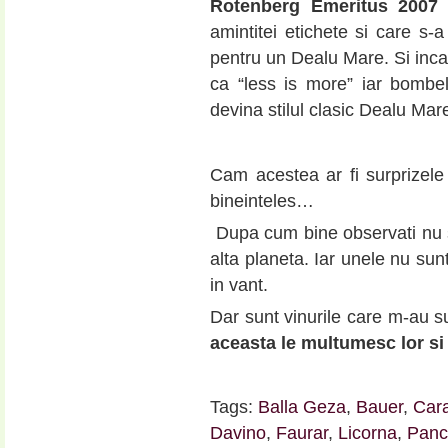
Rotenberg Emeritus 2007
c
amintitei etichete si care s-
pentru un Dealu Mare. Si inca
ca “less is more” iar bombe
devina stilul clasic Dealu Mar
Cam acestea ar fi surprizel
bineinteles…
Dupa cum bine observati nu 
alta planeta. Iar unele nu sun
in vant.
Dar sunt vinurile care m-au s
aceasta le multumesc lor si 
Tags:
Balla Geza
,
Bauer
,
Car
Davino
,
Faurar
,
Licorna
,
Panc