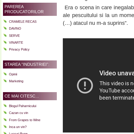
PAREREA
Era o scena in care inegalabi
PRODUCATORILOR
ale pescuitului si la un momen
CRAMELE RECAS
(…) atacul nu m-a suprins”.
DAVINO
SERVE
VINARTE
Privacy Policy
STAREA “INDUSTRIEI”:
Opinii
Marketing
CE MAI CITESC...
Blogul Paharnicului
Cazan cu vin
From Grapes to Wine
Inca un vin?
Lucruri Bune