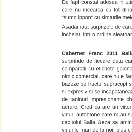
De fapt constat adesea in utim
care nu incearca cu tot dina
“sumo ippon” cu simturile mele
Asadar iata surprizele de car
incheiat, intr-o ordine aleatoa
Cabernet Franc 2011 Bal
surprinde de fiecare data ca
comparatii cu etichete galon
nimic comercial, care nu e fac
bazeze pe fructul supracopt 
si expresiv si se incapatanea
de taninuri impresionante c
aerare. Cred ca are un viitor 
vinuri autohtone care m-au su
capitolul Balla Geza sa ami
vinurile mari de la noi, plus c