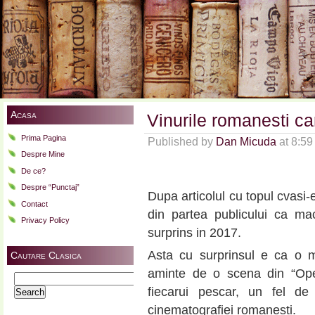
Acasa
Vinurile romanesti ca
Prima Pagina
Published by
Dan Micuda
at 8:5
Despre Mine
De ce?
Despre “Punctaj”
Dupa articolul cu topul cvasi-
Contact
din partea publicului ca m
Privacy Policy
surprins in 2017.
Asta cu surprinsul e ca o mi
Cautare Clasica
aminte de o scena din “Oper
Search
fiecarui pescar, un fel de
for:
cinematografiei romanesti.