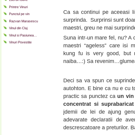
Printre Vinuri
Ca sa continui pe aceeasi l
Punctul pe vin
surprinda. Surprinsi sunt doar
Razvan Marasescu
maestri, greu ne mai surprin
Vinul din Cluj
Vinul si Pasiunea…
Suna intr-un mare fel, nu? A 
Vinuri Povestite
maestri “ageless” care isi 
kung fu is very good, but m
naiba…:) Sa revenim…glumeam 
Deci sa va spun ce suprinde
autohton. E bine ca nu e cu t
practic sa punctez ca
un vin
concentrat si suprabarica
jdemii de lei de ajung genu
adevarate declaratii de ave
descrescatoare a preturilor. B