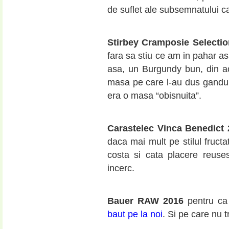
de suflet ale subsemnatului cam
Stirbey Cramposie Selecti
fara sa stiu ce am in pahar as
asa, un Burgundy bun, din a
masa pe care l-au dus ganduril
era o masa “obisnuita”.
Carastelec Vinca Benedict
daca mai mult pe stilul fructa
costa si cata placere reuse
incerc.
Bauer RAW 2016
pentru ca
baut pe la noi
. Si pe care nu 