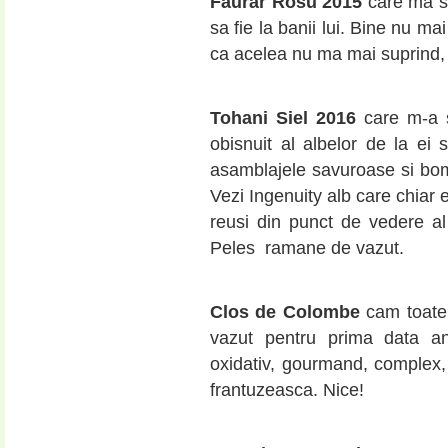
Faurar Rosu 2015
care ma su
sa fie la banii lui. Bine nu m
ca acelea nu ma mai suprind, 
Tohani Siel 2016
care m-a su
obisnuit al albelor de la ei
asamblajele savuroase si bom
Vezi Ingenuity alb care chiar
reusi din punct de vedere al
Peles ramane de vazut.
Clos de Colombe
cam toate 
vazut pentru prima data an
oxidativ, gourmand, complex,
frantuzeasca. Nice!