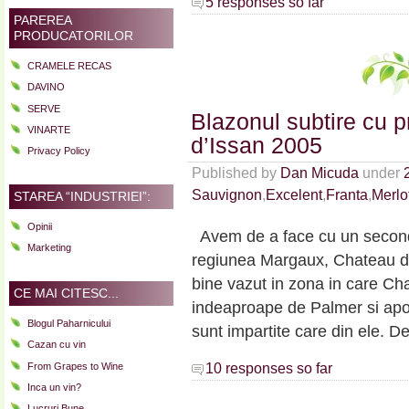
5 responses so far
PAREREA
PRODUCATORILOR
CRAMELE RECAS
DAVINO
SERVE
Blazonul subtire cu p
VINARTE
d’Issan 2005
Privacy Policy
Published by
Dan Micuda
under
Sauvignon
,
Excelent
,
Franta
,
Merlo
STAREA “INDUSTRIEI”:
Opinii
Avem de a face cu un second
Marketing
regiunea Margaux, Chateau d’I
bine vazut in zona in care C
CE MAI CITESC...
indeaproape de Palmer si apo
Blogul Paharnicului
sunt impartite care din ele. De
Cazan cu vin
From Grapes to Wine
10 responses so far
Inca un vin?
Lucruri Bune