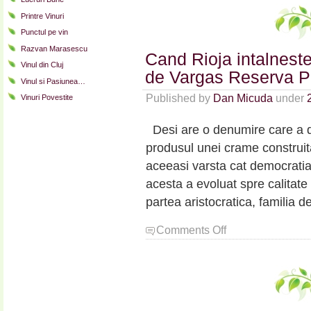
Printre Vinuri
Punctul pe vin
Razvan Marasescu
Cand Rioja intalnes
Vinul din Cluj
de Vargas Reserva P
Vinul si Pasiunea…
Published by
Dan Micuda
under
Vinuri Povestite
Desi are o denumire care a duc
produsul unei crame construit
aceeasi varsta cat democratia
acesta a evoluat spre calitate
partea aristocratica, familia d
on
Comments Off
Cand
Rioja
intalneste
Lumea
Noua:
Marques