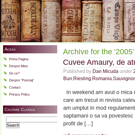
Acasa
Archive for the '2005
Prima Pagina
Cuvee Amaury, de at
Despre Mine
Published by
Dan Micuda
under
De ce?
Bun
,
Riesling
,
Romania
,
Sauvigno
Despre “Punctaj”
Contact
In weekend am avut o mica reu
Privacy Policy
care am trecut in revista cate
am umplut in mod regulamenta
Cautare Clasica
saptamani o sa va povestesc in
Search
profit de […]
for: