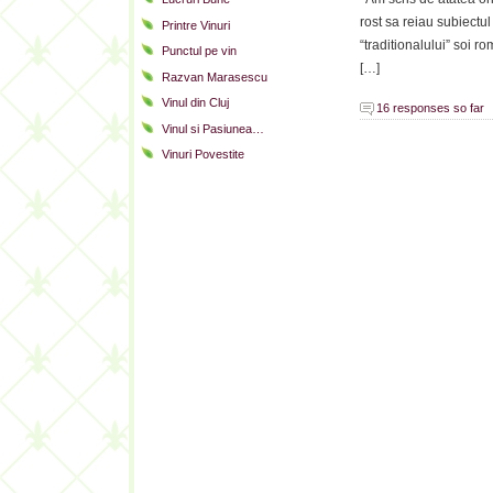
rost sa reiau subiectul
Printre Vinuri
“traditionalului” soi 
Punctul pe vin
[…]
Razvan Marasescu
Vinul din Cluj
16 responses so far
Vinul si Pasiunea…
Vinuri Povestite