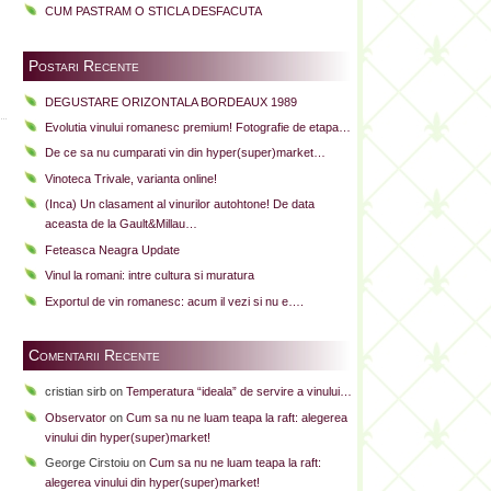
CUM PASTRAM O STICLA DESFACUTA
Postari Recente
DEGUSTARE ORIZONTALA BORDEAUX 1989
Evolutia vinului romanesc premium! Fotografie de etapa…
De ce sa nu cumparati vin din hyper(super)market…
Vinoteca Trivale, varianta online!
(Inca) Un clasament al vinurilor autohtone! De data
aceasta de la Gault&Millau…
Feteasca Neagra Update
Vinul la romani: intre cultura si muratura
Exportul de vin romanesc: acum il vezi si nu e….
Comentarii Recente
cristian sirb
on
Temperatura “ideala” de servire a vinului…
Observator
on
Cum sa nu ne luam teapa la raft: alegerea
vinului din hyper(super)market!
George Cirstoiu
on
Cum sa nu ne luam teapa la raft:
alegerea vinului din hyper(super)market!