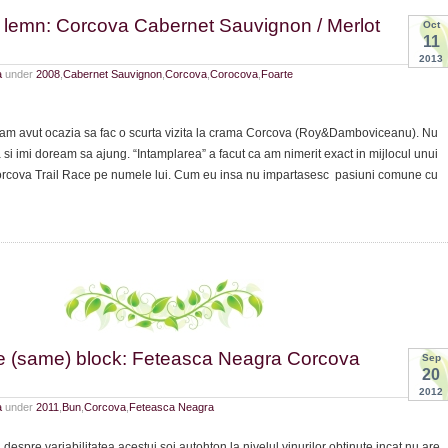
a lemn: Corcova Cabernet Sauvignon / Merlot
Oct
11
2013
a
under
2008
,
Cabernet Sauvignon
,
Corcova
,
Corocova
,
Foarte
am avut ocazia sa fac o scurta vizita la crama Corcova (Roy&Damboviceanu). Nu
si imi doream sa ajung. “Intamplarea” a facut ca am nimerit exact in mijlocul unui
orcova Trail Race pe numele lui. Cum eu insa nu impartasesc pasiuni comune cu
e (same) block: Feteasca Neagra Corcova
Sep
20
2012
a
under
2011
,
Bun
,
Corcova
,
Feteasca Neagra
despre variabilitatea acestui soi autohton la nivelul vinurilor obtinute incat nu are