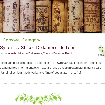
e 'Corcova' Category
Syrah…si Shiraz. De la noi si de la ei…
Apr
13
a
under
Aurelia Visinescu
,
Budureasca
,
Corcova
,
Degustari Pitesti
2016
e cand am purces la Pitesti la o degustare de Syrah/Shiraz trecand prin cele doua
are autohtone si internationale. Am avut pe langa ele si un exemplar matur cu care
 fost vinul serii, urmat de variantele “tinere” degustate in orb. […]