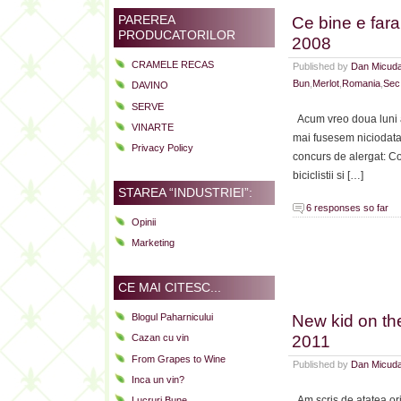
Ce bine e far
PAREREA
PRODUCATORILOR
2008
CRAMELE RECAS
Published by
Dan Micud
Bun
,
Merlot
,
Romania
,
Sec
DAVINO
SERVE
Acum vreo doua luni 
VINARTE
mai fusesem niciodata 
Privacy Policy
concurs de alergat: C
biciclistii si […]
STAREA “INDUSTRIEI”:
6 responses so far
Opinii
Marketing
CE MAI CITESC...
New kid on th
Blogul Paharnicului
2011
Cazan cu vin
From Grapes to Wine
Published by
Dan Micud
Inca un vin?
Am scris de atatea ori 
Lucruri Bune