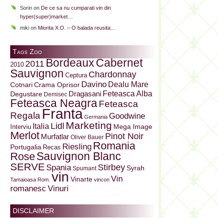
Sorin
on
De ce sa nu cumparati vin din
hyper(super)market…
miki
on
Miorita X.O. – O balada reusita…
Tags Zoo
Bordeaux
Cabernet
2011
2010
Sauvignon
Chardonnay
Ceptura
Davino
Dealu Mare
Cotnari
Crama Oprisor
Dragasani
Feteasca Alba
Degustare
Demisec
Feteasca Neagra
Feteasca
Franta
Regala
Goodwine
Germania
Marketing
Lidl
Italia
Mega Image
Interviu
Merlot
Pinot Noir
Murfatlar
Oliver Bauer
Romania
Riesling
Portugalia
Recas
Sauvignon Blanc
Rose
SERVE
Stirbey
Spania
Syrah
Spumant
vin
Vin
Vinarte
Tamaioasa Rom.
vincon
Vinuri
romanesc
DISCLAIMER