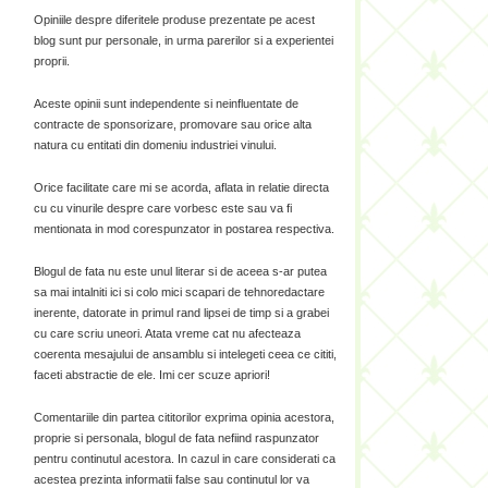
Opiniile despre diferitele produse prezentate pe acest
blog sunt pur personale, in urma parerilor si a experientei
proprii.
Aceste opinii sunt independente si neinfluentate de
contracte de sponsorizare, promovare sau orice alta
natura cu entitati din domeniu industriei vinului.
Orice facilitate care mi se acorda, aflata in relatie directa
cu cu vinurile despre care vorbesc este sau va fi
mentionata in mod corespunzator in postarea respectiva.
Blogul de fata nu este unul literar si de aceea s-ar putea
sa mai intalniti ici si colo mici scapari de tehnoredactare
inerente, datorate in primul rand lipsei de timp si a grabei
cu care scriu uneori. Atata vreme cat nu afecteaza
coerenta mesajului de ansamblu si intelegeti ceea ce cititi,
faceti abstractie de ele. Imi cer scuze apriori!
Comentariile din partea cititorilor exprima opinia acestora,
proprie si personala, blogul de fata nefiind raspunzator
pentru continutul acestora. In cazul in care considerati ca
acestea prezinta informatii false sau continutul lor va