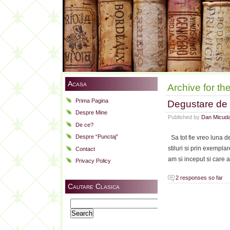
Acasa
Archive for th
Prima Pagina
Degustare de 
Despre Mine
Published by
Dan Micud
De ce?
Despre “Punctaj”
Sa tot fie vreo luna d
stiluri si prin exempl
Contact
am si inceput si care a
Privacy Policy
2 responses so far
Cautare Clasica
Search
for: